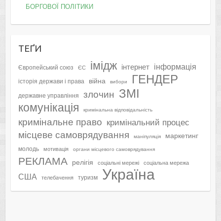
БОРГОВОЇ ПОЛІТИКИ
ТЕҐИ
імідж
інформація
інтернет
Європейський союз
ЄС
ГЕНДЕР
війна
історія держави і права
вибори
ЗМІ
злочин
державне управління
комунікація
кримінальна відповідальність
кримінальне право
кримінальний процес
місцеве самоврядування
маркетинг
маніпуляція
молодь
мотивація
органи місцевого самоврядування
РЕКЛАМА
релігія
соціальні мережі
соціальна мережа
Україна
США
туризм
телебачення