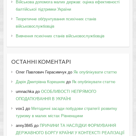
Військова допомога малих держав: оцінка ефективності
балтійської підтримки України
Теоретичне обґрунтування психічних станів
військовослужбовців
Вивчення психічних станів військовослужбовців
ОСТАННІ КОМЕНТАРІ
Олег Павлович Герасимчук
до
Як опублікувати статтю
Дарія Дмитрівна Корешняк
до
Як опублікувати статтю
umnachka
до
ОСОБЛИВОСТІ НЕПРЯМОГО
ОПОДАТКУВАННЯ В УКРАЇНІ
vox1
до
Методичні засади побудови стратегії розвитку
туризму в малих містах Рівненщини
anny3845
до
ПРИЧИНИ ТА НАСЛІДКИ ФОРМУВАННЯ
ДЕРЖАВНОГО БОРГУ КРАЇНИ У КОНТЕКСТІ РЕАЛІЗАЦІЇ