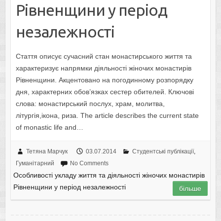
Рівненщини у період
незалежності
Стаття описує сучасний стан монастирського життя та
характеризує напрямки діяльності жіночих монастирів
Рівненщини. Акцентовано на погодинному розпорядку
дня, характерних обов’язках сестер обителей. Ключові
слова: монастирський послух, храм, молитва,
літургія,ікона, риза. The article describes the current state
of monastic life and…
Тетяна Марчук
03.07.2014
Студентські публікації
,
Гуманітарний
No Comments
Особливості укладу життя та діяльності жіночих монастирів
Рівненщини у період незалежності
більше