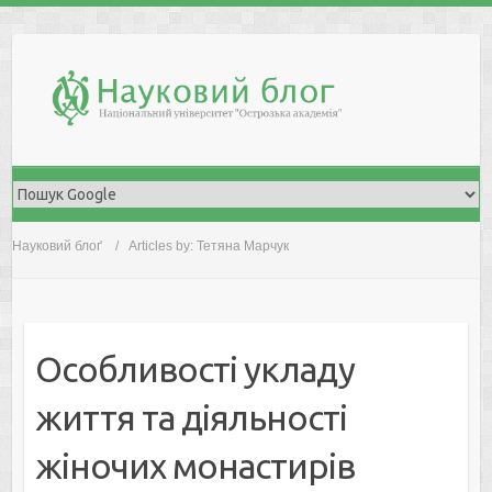
Skip
to
content
Науковий блоґ
Articles by: Тетяна Марчук
Особливості укладу
життя та діяльності
жіночих монастирів