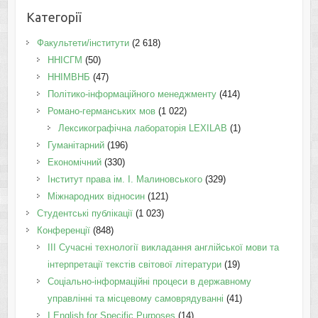
Категорії
Факультети/інститути
(2 618)
ННІСГМ
(50)
ННІМВНБ
(47)
Політико-інформаційного менеджменту
(414)
Романо-германських мов
(1 022)
Лексикографічна лабораторія LEXILAB
(1)
Гуманітарний
(196)
Економічний
(330)
Інститут права ім. І. Малиновського
(329)
Міжнародних відносин
(121)
Студентські публікації
(1 023)
Конференції
(848)
III Сучасні технології викладання англійської мови та
інтерпретації текстів світової літератури
(19)
Соціально-інформаційні процеси в державному
управлінні та місцевому самоврядуванні
(41)
І English for Specific Purposes
(14)