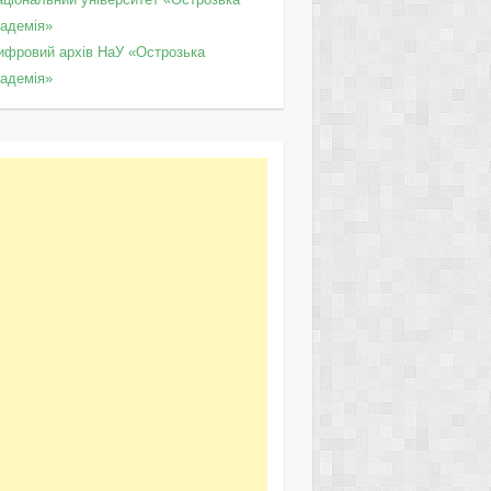
кадемія»
ифровий архів НаУ «Острозька
кадемія»