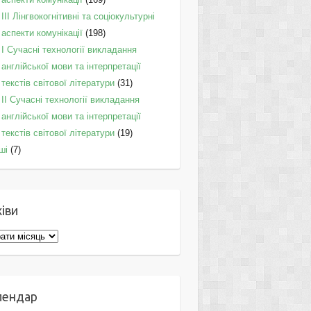
IІI Лінгвокогнітивні та соціокультурні
аспекти комунікації
(198)
I Cучасні технології викладання
англійської мови та інтерпретації
текстів світової літератури
(31)
II Cучасні технології викладання
англійської мови та інтерпретації
текстів світової літератури
(19)
ші
(7)
іви
ви
лендар