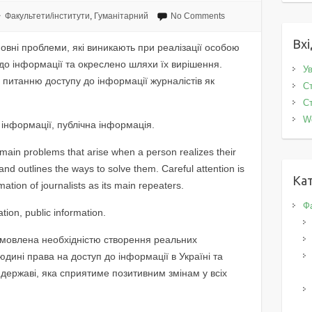
Факультети/інститути
,
Гуманітарний
No Comments
Вхі
вні проблеми, які виникають при реалізації особою
 до інформації та окреслено шляхи їх вирішення.
Ув
я питанню доступу до інформації журналістів як
Ст
Ст
W
інформації, публічна інформація.
 main problems that arise when a person realizes their
 and outlines the ways to solve them. Careful attention is
Кат
mation of journalists as its main repeaters.
Фа
tion, public information.
мовлена необхідністю створення реальних
юдині права на доступ до інформації в Україні та
 державі, яка сприятиме позитивним змінам у всіх