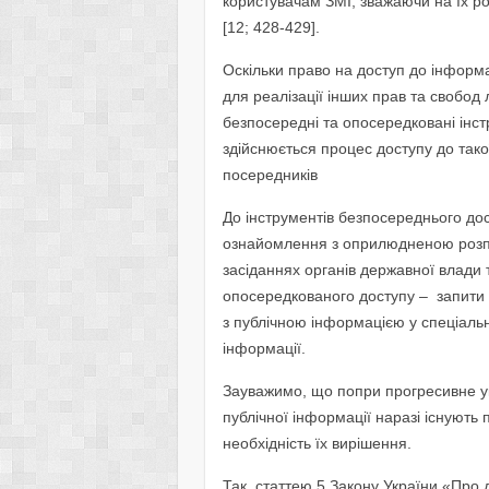
користувачам ЗМІ, зважаючи на їх ро
[12; 428-429].
Оскільки право на доступ до інформа
для реалізації інших прав та свобо
безпосередні та опосередковані інст
здійснюється процес доступу до так
посередників
До інструментів безпосереднього дос
ознайомлення з оприлюдненою розпо
засіданнях органів державної влади 
опосередкованого доступу – запити 
з публічною інформацією у спеціаль
інформації.
Зауважимо, що попри прогресивне ук
публічної інформації наразі існують 
необхідність їх вирішення.
Так, статтею 5 Закону України «Про 