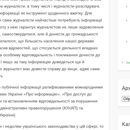
 журналісти, в тому числі і журналісти-розслідувачі,
інформації як інструмент щоденного вжитку. Для
и саме журналісти найчастіше потребують інформації
боту з нею гарантує журналістові не лише задоволення
, самоствердитися, але й донести до громадськості
склалося, що більшість населення нашої держави
сив відомостей, що стосуються діяльності владних
та особливу відповідальність і покликання донести до
 І якщо за таку інформацію доведеться ще й
Ін
о журналіст має довести справу до кінця, адже саме
ть.
о публічної інформації ратифікованими міжнародними
Арх
нами України «Про інформацію», «Про доступ до
Архі
ми та встановленням відповідальності за порушення
адміністративні правопорушення (КУпАП) та
України).
Ка
і недоліки українського законодавства у цій сфері, то