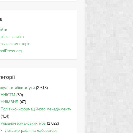
д
ійти
річка записів
річка коментарів
ordPress.org
егорії
культети/інститути
(2 618)
ННІСГМ
(50)
ННІМВНБ
(47)
Політико-інформаційного менеджменту
(414)
Романо-германських мов
(1 022)
Лексикографічна лабораторія