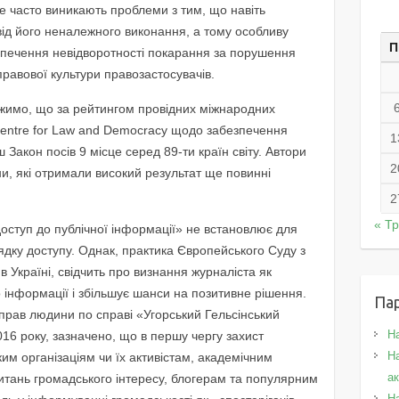
е часто виникають проблеми з тим, що навіть
від його неналежного виконання, а тому особливу
П
езпечення невідворотності покарання за порушення
правової культури правозастосувачів.
ажимо, що за рейтингом провідних міжнародних
 Centre for Law and Democracy щодо забезпечення
1
Закон посів 9 місце серед 89-ти країн світу. Автори
2
и, які отримали високий результат ще повинні
2
« Т
оступ до публічної інформації» не встановлює для
ядку доступу. Однак, практика Європейського Суду з
 Україні, свідчить про визнання журналіста як
 інформації і збільшує шанси на позитивне рішення.
Па
 прав людини по справі «Угорський Гельсінський
Н
016 року, зазначено, що в першу чергу захист
На
им організаціям чи їх активістам, академічним
а
питань громадського інтересу, блогерам та популярним
Н