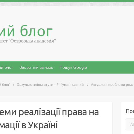
й блог
Зворотній зв’язок
Пошук Google
й блоґ
Факультети/інститути
Гуманітарний
Актуальні проблеми реалі
ми реалізації права на
По
ації в Україні
Пош