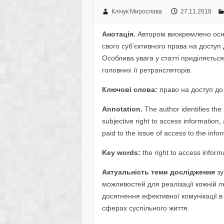
Клічук Мирослава
27.11.2018
Анотація.
Автором виокремлено осно
свого суб’єктивного права на доступ
Особлива увага у статті приділяєтьс
головних її ретрансляторів.
Ключові слова:
право на доступ до 
Annotation.
The author identifies the
subjective right to access information,
paid to the issue of access to the infor
Key words:
the right to access informa
Актуальність теми дослідження
зу
можливостей для реалізації кожній л
досягнення ефективної комунікації в
сферах суспільного життя.