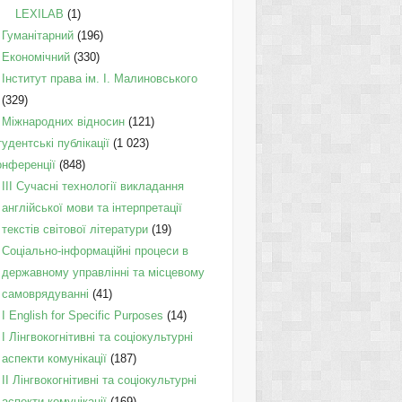
LEXILAB
(1)
Гуманітарний
(196)
Економічний
(330)
Інститут права ім. І. Малиновського
(329)
Міжнародних відносин
(121)
удентські публікації
(1 023)
онференції
(848)
III Сучасні технології викладання
англійської мови та інтерпретації
текстів світової літератури
(19)
Соціально-інформаційні процеси в
державному управлінні та місцевому
самоврядуванні
(41)
І English for Specific Purposes
(14)
I Лінгвокогнітивні та соціокультурні
аспекти комунікації
(187)
IІ Лінгвокогнітивні та соціокультурні
аспекти комунікації
(169)