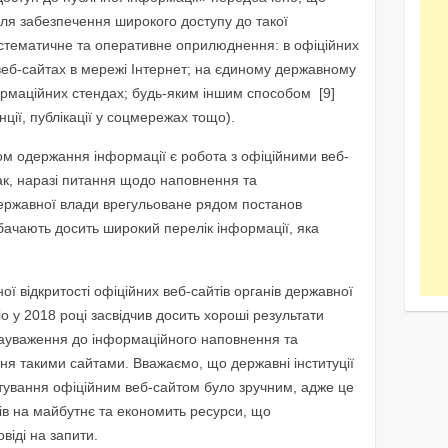
для забезпечення широкого доступу до такої
систематичне та оперативне оприлюднення: в офіційних
веб-сайтах в мережі Інтернет; на єдиному державному
формаційних стендах; будь-яким іншим способом [9]
ії, публікації у соцмережах тощо).
м одержання інформації є робота з офіційними веб-
ак, наразі питання щодо наповнення та
державної влади врегульоване рядом постанов
едбачають досить широкий перелік інформації, яка
ої відкритості офіційних веб-сайтів органів державної
 у 2018 році засвідчив досить хороші результати
 зауваження до інформаційного наповнення та
ня такими сайтами. Вважаємо, що державні інституції
тування офіційним веб-сайтом було зручним, адже це
в на майбутнє та економить ресурси, що
віді на запити.