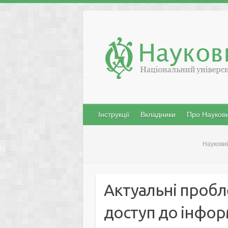
Skip
to
content
Інструкції
Вкладники
Про Наукови
Наукови
Актуальні пробле
доступ до інформ