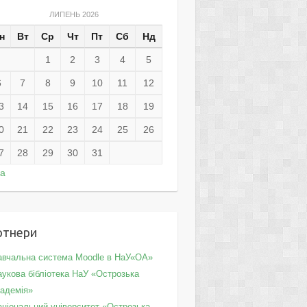
ЛИПЕНЬ 2026
н
Вт
Ср
Чт
Пт
Сб
Нд
1
2
3
4
5
6
7
8
9
10
11
12
3
14
15
16
17
18
19
0
21
22
23
24
25
26
7
28
29
30
31
ра
ртнери
авчальна система Moodle в НаУ«ОА»
укова бібліотека НаУ «Острозька
кадемія»
аціональний університет «Острозька