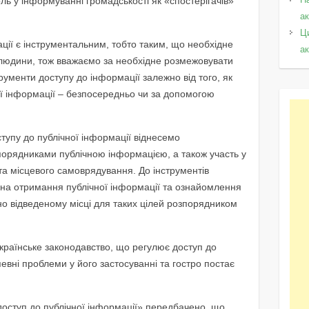
ль у інформуванні громадськості як «спостерігачів»
а
Ц
ції є інструментальним, тобто таким, що необхідне
а
д людини, тож вважаємо за необхідне розмежовувати
рументи доступу до інформації залежно від того, як
ої інформації – безпосередньо чи за допомогою
тупу до публічної інформації віднесемо
рядниками публічною інформацією, а також участь у
та місцевого самоврядування. До інструментів
на отримання публічної інформації та ознайомлення
но відведеному місці для таких цілей розпорядником
раїнське законодавство, що регулює доступ до
певні проблеми у його застосуванні та гостро постає
доступ до публічної інформації» передбачено, що