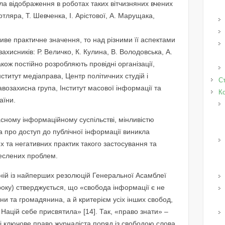
а відображення в роботах таких вітчизняних вчених
отляра, Т. Шевченка, І. Арістової, А. Марущака,
иве практичне значення, то над різними її аспектами
хисників: Р. Величко, К. Кулина, В. Володовська, А.
акож постійно розробляють провідні організації,
нститут медіаправа, Центр політичних студій і
Ст
авозахисна група, Інститут масової інформації та
К
аїни.
часному інформаційному суспільстві, мінливістю
 про доступ до публічної інформації виникла
их та негативних практик такого застосування та
еслених проблем.
ній із найперших резолюцій Генеральної Асамблеї
року) стверджується, що «свобода інформації є не
 та громадянина, а й критерієм усіх інших свобод,
 Націй себе присвятила» [14]. Так, «право знати» –
і ключове право журналіста поряд із свободою слова