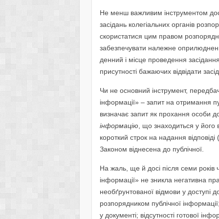
Не менш важливим інструментом досту
засідань колегіальних органів розпо
скористатися цим правом розпорядни
забезпечувати належне оприлюднення
денний і місце проведення засіданн
присутності бажаючих відвідати засі
Чи не основний інструмент, передба
інформації» – запит на отримання пу
визначає запит як прохання особи 
інформацію
, що знаходиться у його 
короткий строк на надання відповіді 
Законом віднесена до публічної.
На жаль, ще й досі після семи років 
інформації» не зникла негативна пр
необґрунтованої відмови у доступі до
розпорядником публічної інформації;
у документі; відсутності готової інф