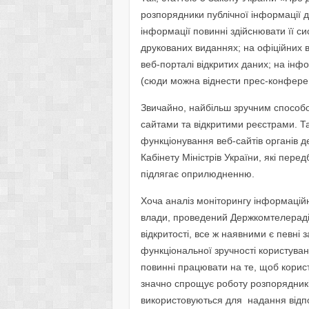
розпорядники публічної інформації 
інформації повинні здійснювати її 
друкованих виданнях; на офіційних 
веб-порталі відкритих даних; на ін
(сюди можна віднести прес-конференц
Звичайно, найбільш зручним способо
сайтами та відкритими реєстрами. Т
функціонування веб-сайтів органів 
Кабінету Міністрів України, які пер
підлягає оприлюдненню.
Хоча аналіз моніторингу інформаційн
влади, проведений Держкомтелерадіо
відкритості, все ж наявними є певні
функціональної зручності користуван
повинні працювати на те, щоб корис
значно спрощує роботу розпорядникі
використовуються для надання відпо