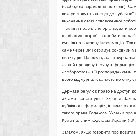
(свободою вираження поглядів). Саме
використовують доступ до публічної 
виконання своєї повсякденної робот
– вміння правильно організувати ро
особистих потреб – заробити на хліб
суспільно важливу інформацію. Так 
саме через ЗМІ отримує основний ма
інституцій. Це покладає на журналіс
людей правдиву і точну інформацію.
«поборотися» з її розпорядниками, т
цього від журналіста часто не очікую
Держава регулює право на доступ д
актами, Конституцією України, Зако
публічної інформації», іншими акта
такого права Кодексом України про 
Кримінальним кодексом України (КК 
Загалом, якщо говорити про позитиви 