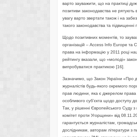
варто зауважити, що на практиці дуж
позитиви законодавства не рятують 
увагу варто звертати також і на заб
такого законодавства та підвищенні 
Щодо позитивних моментів, то заув
організацій – Access Info Europe та
права на інформацію у 2011 році наш 
рейтингу вказали, що «молоді» закон
випробуватися практикою [16].
Зазначимо, що Закон України «Про д
журналістів будь-якого окремого пор
прав людини, яка є джерелом права в
особливого суб’єкта щодо доступу до
Так, у рішенні Європейського Суду з
комітет проти Угорщини» від 08.11.2
гарантується журналістам, громадськ
дослідникам, авторам літератури з 