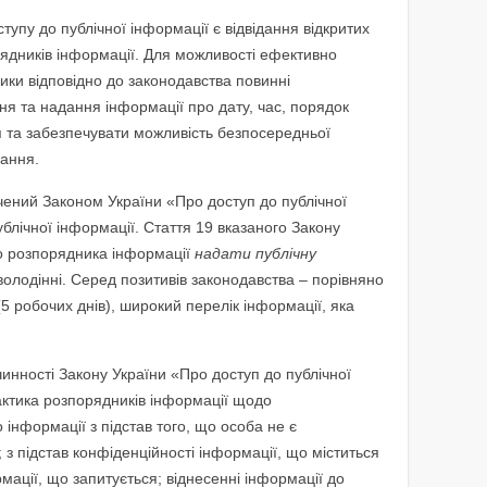
пу до публічної інформації є відвідання відкритих
рядників інформації. Для можливості ефективно
ки відповідно до законодавства повинні
 та надання інформації про дату, час, порядок
я та забезпечувати можливість безпосередньої
дання.
чений Законом України «Про доступ до публічної
блічної інформації. Стаття 19 вказаного Закону
до розпорядника інформації
надати публічну
володінні. Серед позитивів законодавства – порівняно
(5 робочих днів), широкий перелік інформації, яка
чинності Закону України «Про доступ до публічної
актика розпорядників інформації щодо
 інформації з підстав того, що особа не є
 з підстав конфіденційності інформації, що міститься
ормації, що запитується; віднесенні інформації до