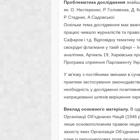
Проблематика дослідження
знайшл
як: О. Нестеренко, Р. Головенка, Д. К
Р. Стадник, А.Садовської.
Оскільки тема дослідження має важл
працює чимало журналістів та правоза
Сафаров і т.д. Відповідну тематику т
своєрідні флагмани у такій сфері – І
аналітики, Артикль 19, Харківська пр
Програма сприяння Парламенту Укр
У зв’язку з постійними змінами в су
практики застосування законодавства
необхідність у дослідженні позитивн
напрацюванні шляхів вирішення окр
Виклад основного матеріалу.
В од
Організації Об’єднаних Націй (1946 
лише основоположним правом людини
захисту яких Організація Об’єднаних
одне із першочергових прав людини 