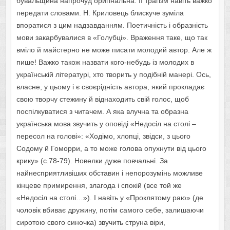
бувальщина напрочуд оригінальна. Її трагізм навіть важко
передати словами. Н. Криловець блискуче зуміла
впоратися з цим надзавданням. Поетичність і образність
мови закарбувалися в «Голубці». Враження таке, що так
вміло й майстерно не може писати молодий автор. Але ж
пише! Важко також назвати кого-небудь із молодих в
українській літературі, хто творить у подібній манері. Ось,
власне, у цьому і є своєрідність автора, який прокладає
свою творчу стежину й віднаходить свій голос, щоб
поспілкуватися з читачем. А яка влучна та образна
українська мова звучить у оповіді «Недосіл на столі –
пересол на голові»: «Ходімо, хлопці, звідси, з цього
Содому й Гоморри, а то може голова опухнути від цього
крику» (с.78-79). Новелки дуже повчальні. За
найнесприятливіших обставин і непорозумінь можливе
кінцеве примирення, злагода і спокій (все той же
«Недосіл на столі…»). І навіть у «Проклятому раю» (де
чоловік вбиває дружину, потім самого себе, залишаючи
сиротою свого синочка) звучить струна віри,