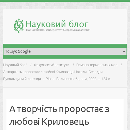
Skip
to
content
Науковий блоґ
Факультети/інститути
Романо-германських мов
А творчість проростає з любові Криловець Наталя. Безодня:
Бувальщини й легенди. – Рівне: Волинські обереги, 2008. – 124 с.
А творчість проростає з
любові Криловець