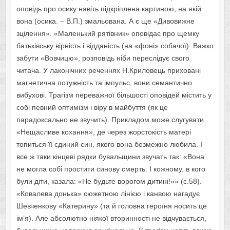
оповідь про осику навіть підкріплена картиною, на якій
вона (осика. – В.П.) змальована. А є ще «Дивовижне
зцілення». «Маленький рятівник» оповідає про щемку
батьківську вірність і відданість (на «фоні» собачої). Важко
забути «Вовчицю», розповідь ніби переслідує свого
читача. У лаконічних реченнях Н.Криловець приховані
магнетична потужність та імпульс, вони семантично
вибухові. Трагізм переважної більшості оповідей містить у
собі певний оптимізм і віру в майбуття (як це
парадоксально не звучить). Прикладом може слугувати
«Нещасливе кохання», де через жорстокість матері
топиться її єдиний син, якого вона безмежно любила. І
все ж таки кінцеві рядки бувальщини звучать так: «Вона
не могла собі простити синову смерть. І кожному, в кого
були діти, казала: «Не будьте ворогом дитині!»» (с.58).
«Ковалева донька» сюжетною лінією і канвою нагадує
Шевченкову «Катерину» (та й головна героїня носить це
ім’я). Але абсолютно ніякої вторинності не відчувається,