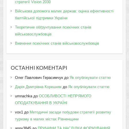
стратегії Vision 2030
Військова допомога малих держав: оцінка ефективності
балтійської підтримки України
Теоретичне обґрунтування психічних станів
військовослужбовців
Вивчення психічних станів військовослужбовців
ОСТАННІ КОМЕНТАРІ
Олег Павлович Герасимчук
до
Як опублікувати статтю
Дарія Дмитрівна Корешняк
до
Як опублікувати статтю
umnachka
до
ОСОБЛИВОСТІ НЕПРЯМОГО
ОПОДАТКУВАННЯ В УКРАЇНІ
vox1
до
Методичні засади побудови стратегії розвитку
туризму в малих містах Рівненщини
anny3845
до
ПРИЧИНИ ТА НАСЛІДКИ ФОРМУВАННЯ