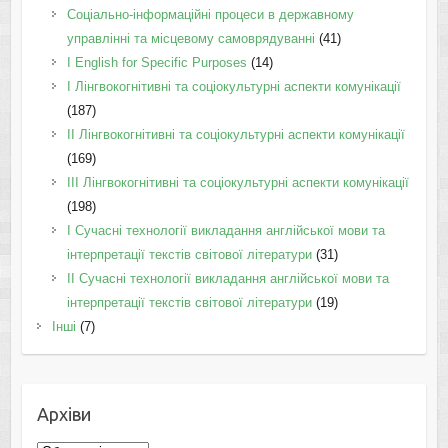
Соціально-інформаційні процеси в державному
управлінні та місцевому самоврядуванні
(41)
І English for Specific Purposes
(14)
I Лінгвокогнітивні та соціокультурні аспекти комунікації
(187)
IІ Лінгвокогнітивні та соціокультурні аспекти комунікації
(169)
IІI Лінгвокогнітивні та соціокультурні аспекти комунікації
(198)
I Cучасні технології викладання англійської мови та
інтерпретації текстів світової літератури
(31)
II Cучасні технології викладання англійської мови та
інтерпретації текстів світової літератури
(19)
Інші
(7)
Архіви