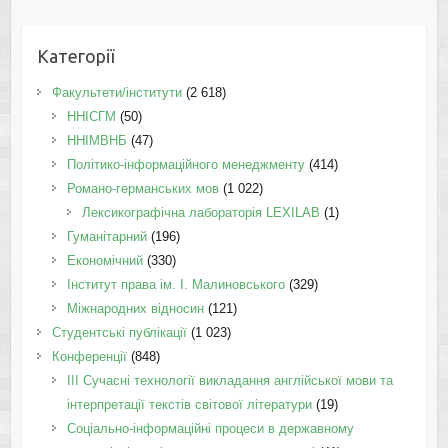
Категорії
Факультети/інститути
(2 618)
ННІСГМ
(50)
ННІМВНБ
(47)
Політико-інформаційного менеджменту
(414)
Романо-германських мов
(1 022)
Лексикографічна лабораторія LEXILAB
(1)
Гуманітарний
(196)
Економічний
(330)
Інститут права ім. І. Малиновського
(329)
Міжнародних відносин
(121)
Студентські публікації
(1 023)
Конференції
(848)
III Сучасні технології викладання англійської мови та
інтерпретації текстів світової літератури
(19)
Соціально-інформаційні процеси в державному