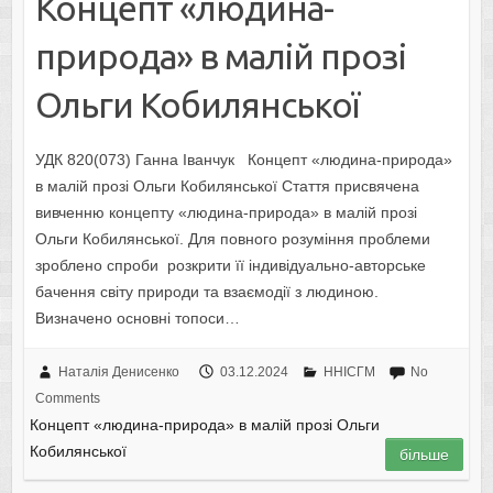
Концепт «людина-
природа» в малій прозі
Ольги Кобилянської
УДК 820(073) Ганна Іванчук Концепт «людина-природа»
в малій прозі Ольги Кобилянської Стаття присвячена
вивченню концепту «людина-природа» в малій прозі
Ольги Кобилянської. Для повного розуміння проблеми
зроблено спроби розкрити її індивідуально-авторське
бачення світу природи та взаємодії з людиною.
Визначено основні топоси…
Наталія Денисенко
03.12.2024
ННІСГМ
No
Comments
Концепт «людина-природа» в малій прозі Ольги
Кобилянської
більше