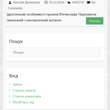
Наталія Денисенко
03.12.2024
ННІСГМ
No
Comments
Ідіостильові особливості промов Вʼячеслава Чорновола:
лексичний і синтаксичний аспекти
більше
Пошук
Пошук
Вхід
Увійти
Стрічка записів
Стрічка коментарів
WordPress.org