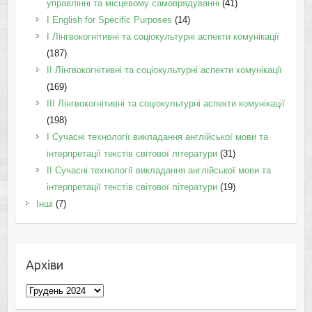
управлінні та місцевому самоврядуванні
(41)
І English for Specific Purposes
(14)
I Лінгвокогнітивні та соціокультурні аспекти комунікації
(187)
IІ Лінгвокогнітивні та соціокультурні аспекти комунікації
(169)
IІI Лінгвокогнітивні та соціокультурні аспекти комунікації
(198)
I Cучасні технології викладання англійської мови та
інтерпретації текстів світової літератури
(31)
II Cучасні технології викладання англійської мови та
інтерпретації текстів світової літератури
(19)
Інші
(7)
Архіви
Архіви