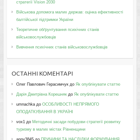
стратегії Vision 2030
Військова допомога малих держав: оцінка ефективності
балтійської підтримки України
Теоретичне обґрунтування психічних станів
військовослужбовців
Вивчення психічних станів військовослужбовців
ОСТАННІ КОМЕНТАРІ
Олег Павлович Герасимчук
до
Як опублікувати статтю
Дарія Дмитрівна Корешняк
до
Як опублікувати статтю
umnachka
до
ОСОБЛИВОСТІ НЕПРЯМОГО
ОПОДАТКУВАННЯ В УКРАЇНІ
vox1
до
Методичні засади побудови стратегії розвитку
туризму в малих містах Рівненщини
anny3845
до
ПРИЧИНИ ТА НАСЛІДКИ ФОРМУВАННЯ