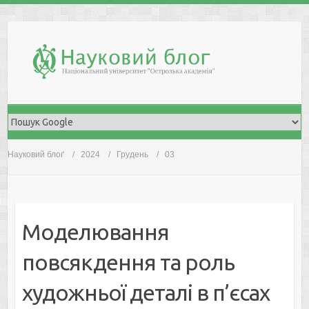
Skip
to
content
Науковий блоґ
2024
Грудень
03
Моделювання
повсякдення та роль
художньої деталі в п’єсах