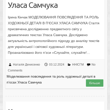
Уласа Самчука
Ірина Кінчак МОДЕЛЮВАННЯ ПОВСЯКДЕННЯ ТА РОЛЬ
ХУДОЖНЬОЇ ДЕТАЛІ В П’ЄСАХ УЛАСА САМЧУКА Стаття
присвячена дослідженню предметного світу у
драматичних текстах Уласа Самчука. Досліджено
актуальність антропологійного підходу до аналізу текстів
для української і світової художньої літератури.
Проаналізовано його п’єси «Слухайте, слухайте!…
Наталія Денисенко
03.12.2024
ННІСГМ
No
Comments
Моделювання повсякдення та роль художньої деталі в
п’єсах Уласа Самчука
більше