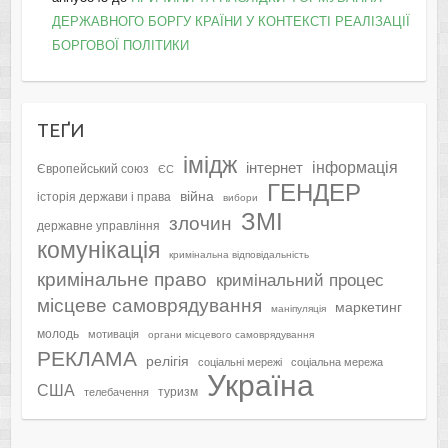
ДЕРЖАВНОГО БОРГУ КРАЇНИ У КОНТЕКСТІ РЕАЛІЗАЦІЇ
БОРГОВОЇ ПОЛІТИКИ
ТЕҐИ
імідж
інформація
інтернет
Європейський союз
ЄС
ГЕНДЕР
війна
історія держави і права
вибори
ЗМІ
злочин
державне управління
комунікація
кримінальна відповідальність
кримінальне право
кримінальний процес
місцеве самоврядування
маркетинг
маніпуляція
молодь
мотивація
органи місцевого самоврядування
РЕКЛАМА
релігія
соціальні мережі
соціальна мережа
Україна
США
туризм
телебачення