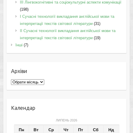
IІI Лінгвокогнітивні та соціокультурні аспекти комунікації
(198)
I Cучасні технології викладання англійської мови та
інтерпретації текстів світової літератури
(31)
II Cучасні технології викладання англійської мови та
інтерпретації текстів світової літератури
(19)
Інші
(7)
Архіви
Архіви
Календар
ЛИПЕНЬ 2026
Пн
Вт
Ср
Чт
Пт
Сб
Нд