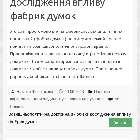
дослідження впливу
фабрик думок
У статті простежено вплив американських аналітичних
організацій (фабрик думок) на американський процес
прийняття зовнішньополітичної стратегії країни.
Проаналізовано зовнішньополітичну стратегію як основу
доктрини. Також охарактеризовано зовнішньополітичні
доктрини як об’єкт впливу фабрик думок. The research
paper is about direct and indirect influence…
Наталія Шершньова
10.06.2013
Політико-
інформаційного менеджменту
,
Студентські публікації
No
Comments
Зовнішньополітична доктрина як об’єкт дослідження впливу
фабрик думок
більше