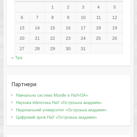
1
2
3
4
5
6
7
8
9
10
11
12
13
14
15
16
17
18
19
20
21
22
23
24
25
26
27
28
29
30
31
« Тра
Партнери
Навчальна система Moodle в НаУ«ОА»
Наукова бібліотека НаУ «Острозька академія»
Національний університет «Острозька академія»
Цифровий архів НаУ «Острозька академія»