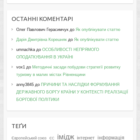
ОСТАННІ КОМЕНТАРІ
Олег Павлович Герасимчук
до
Як опублікувати статтю
Дарія Дмитрівна Корешняк
до
Як опублікувати статтю
umnachka
до
ОСОБЛИВОСТІ НЕПРЯМОГО
ОПОДАТКУВАННЯ В УКРАЇНІ
vox1
до
Методичні засади побудови стратегії розвитку
туризму в малих містах Рівненщини
anny3845
до
ПРИЧИНИ ТА НАСЛІДКИ ФОРМУВАННЯ
ДЕРЖАВНОГО БОРГУ КРАЇНИ У КОНТЕКСТІ РЕАЛІЗАЦІЇ
БОРГОВОЇ ПОЛІТИКИ
ТЕҐИ
імідж
інформація
інтернет
Європейський союз
ЄС