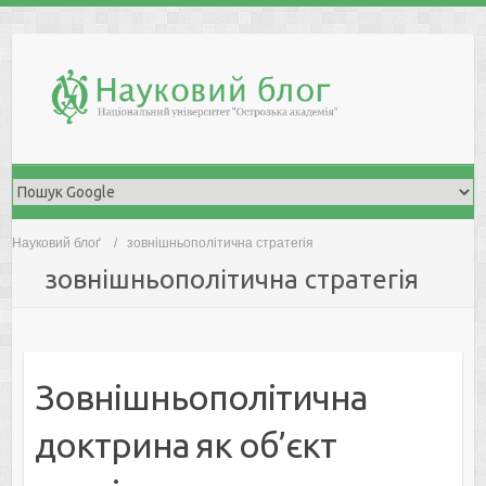
Skip
to
content
Науковий блоґ
зовнішньополітична стратегія
зовнішньополітична стратегія
Зовнішньополітична
доктрина як об’єкт