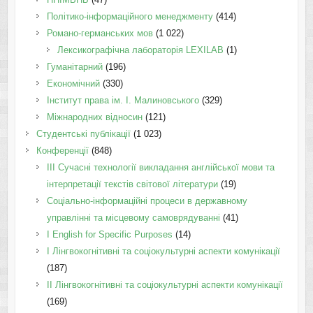
Політико-інформаційного менеджменту
(414)
Романо-германських мов
(1 022)
Лексикографічна лабораторія LEXILAB
(1)
Гуманітарний
(196)
Економічний
(330)
Інститут права ім. І. Малиновського
(329)
Міжнародних відносин
(121)
Студентські публікації
(1 023)
Конференції
(848)
III Сучасні технології викладання англійської мови та
інтерпретації текстів світової літератури
(19)
Соціально-інформаційні процеси в державному
управлінні та місцевому самоврядуванні
(41)
І English for Specific Purposes
(14)
I Лінгвокогнітивні та соціокультурні аспекти комунікації
(187)
IІ Лінгвокогнітивні та соціокультурні аспекти комунікації
(169)