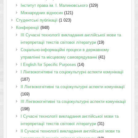
Інститут права ім. І. Малиновського
(329)
Міжнародних відносин
(121)
Студентські публікації
(1 023)
Конференції
(848)
III Сучасні технології викладання англійської мови та
інтерпретації текстів світової літератури
(19)
Соціально-інформаційні процеси в державному
управлінні та місцевому самоврядуванні
(41)
І English for Specific Purposes
(14)
I Лінгвокогнітивні та соціокультурні аспекти комунікації
(187)
IІ Лінгвокогнітивні та соціокультурні аспекти комунікації
(169)
IІI Лінгвокогнітивні та соціокультурні аспекти комунікації
(198)
I Cучасні технології викладання англійської мови та
інтерпретації текстів світової літератури
(31)
II Cучасні технології викладання англійської мови та