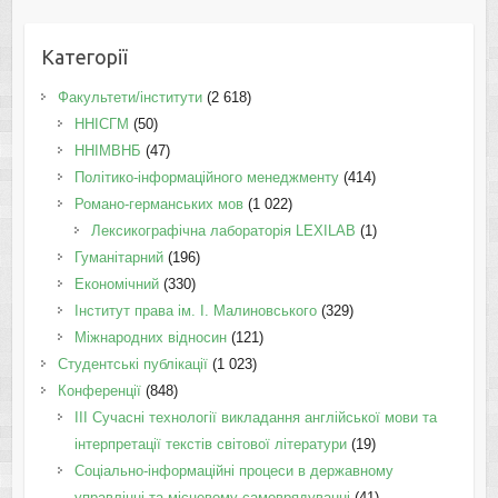
Категорії
Факультети/інститути
(2 618)
ННІСГМ
(50)
ННІМВНБ
(47)
Політико-інформаційного менеджменту
(414)
Романо-германських мов
(1 022)
Лексикографічна лабораторія LEXILAB
(1)
Гуманітарний
(196)
Економічний
(330)
Інститут права ім. І. Малиновського
(329)
Міжнародних відносин
(121)
Студентські публікації
(1 023)
Конференції
(848)
III Сучасні технології викладання англійської мови та
інтерпретації текстів світової літератури
(19)
Соціально-інформаційні процеси в державному
управлінні та місцевому самоврядуванні
(41)