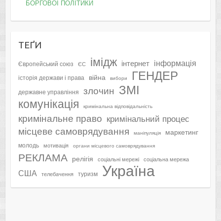
БОРГОВОЇ ПОЛІТИКИ
ТЕҐИ
імідж
інформація
інтернет
Європейський союз
ЄС
ГЕНДЕР
війна
історія держави і права
вибори
ЗМІ
злочин
державне управління
комунікація
кримінальна відповідальність
кримінальне право
кримінальний процес
місцеве самоврядування
маркетинг
маніпуляція
молодь
мотивація
органи місцевого самоврядування
РЕКЛАМА
релігія
соціальні мережі
соціальна мережа
Україна
США
туризм
телебачення