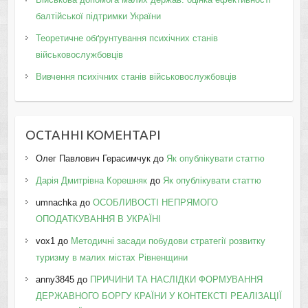
балтійської підтримки України
Теоретичне обґрунтування психічних станів
військовослужбовців
Вивчення психічних станів військовослужбовців
ОСТАННІ КОМЕНТАРІ
Олег Павлович Герасимчук
до
Як опублікувати статтю
Дарія Дмитрівна Корешняк
до
Як опублікувати статтю
umnachka
до
ОСОБЛИВОСТІ НЕПРЯМОГО
ОПОДАТКУВАННЯ В УКРАЇНІ
vox1
до
Методичні засади побудови стратегії розвитку
туризму в малих містах Рівненщини
anny3845
до
ПРИЧИНИ ТА НАСЛІДКИ ФОРМУВАННЯ
ДЕРЖАВНОГО БОРГУ КРАЇНИ У КОНТЕКСТІ РЕАЛІЗАЦІЇ