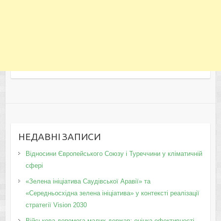
НЕДАВНІ ЗАПИСИ
Відносини Європейського Союзу і Туреччини у кліматичній
сфері
«Зелена ініціатива Саудівської Аравії» та
«Середньосхідна зелена ініціатива» у контексті реалізації
стратегії Vision 2030
Військова допомога малих держав: оцінка ефективності