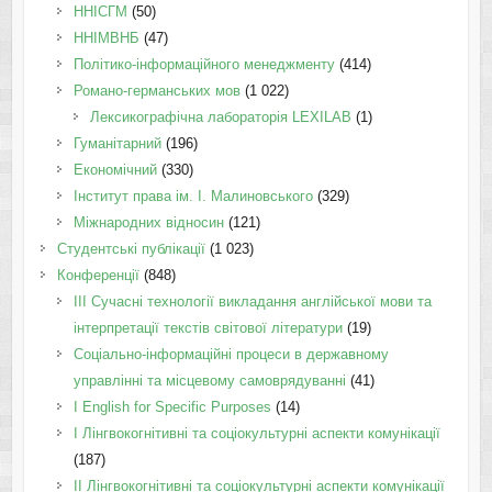
ННІСГМ
(50)
ННІМВНБ
(47)
Політико-інформаційного менеджменту
(414)
Романо-германських мов
(1 022)
Лексикографічна лабораторія LEXILAB
(1)
Гуманітарний
(196)
Економічний
(330)
Інститут права ім. І. Малиновського
(329)
Міжнародних відносин
(121)
Студентські публікації
(1 023)
Конференції
(848)
III Сучасні технології викладання англійської мови та
інтерпретації текстів світової літератури
(19)
Соціально-інформаційні процеси в державному
управлінні та місцевому самоврядуванні
(41)
І English for Specific Purposes
(14)
I Лінгвокогнітивні та соціокультурні аспекти комунікації
(187)
IІ Лінгвокогнітивні та соціокультурні аспекти комунікації