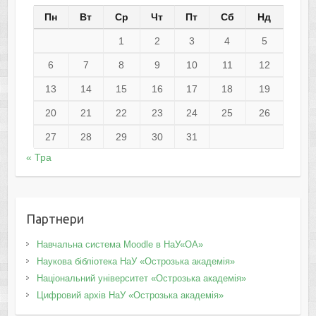
Пн
Вт
Ср
Чт
Пт
Сб
Нд
1
2
3
4
5
6
7
8
9
10
11
12
13
14
15
16
17
18
19
20
21
22
23
24
25
26
27
28
29
30
31
« Тра
Партнери
Навчальна система Moodle в НаУ«ОА»
Наукова бібліотека НаУ «Острозька академія»
Національний університет «Острозька академія»
Цифровий архів НаУ «Острозька академія»