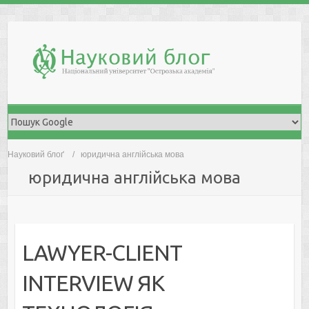
Skip
to
content
Науковий блоґ
юридична англійська мова
юридична англійська мова
LAWYER-CLIENT
INTERVIEW ЯК