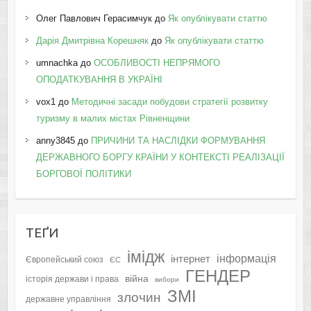
Олег Павлович Герасимчук
до
Як опублікувати статтю
Дарія Дмитрівна Корешняк
до
Як опублікувати статтю
umnachka
до
ОСОБЛИВОСТІ НЕПРЯМОГО
ОПОДАТКУВАННЯ В УКРАЇНІ
vox1
до
Методичні засади побудови стратегії розвитку
туризму в малих містах Рівненщини
anny3845
до
ПРИЧИНИ ТА НАСЛІДКИ ФОРМУВАННЯ
ДЕРЖАВНОГО БОРГУ КРАЇНИ У КОНТЕКСТІ РЕАЛІЗАЦІЇ
БОРГОВОЇ ПОЛІТИКИ
ТЕҐИ
імідж
інформація
інтернет
Європейський союз
ЄС
ГЕНДЕР
війна
історія держави і права
вибори
ЗМІ
злочин
державне управління