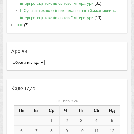
інтерпретації текстів світової літератури
(31)
II Cучасні технології викладання англійської мови та
інтерпретації текстів світової літератури
(19)
Інші
(7)
Архіви
Архіви
Календар
ЛИПЕНЬ 2026
Пн
Вт
Ср
Чт
Пт
Сб
Нд
1
2
3
4
5
6
7
8
9
10
11
12