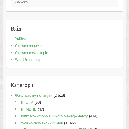
Вхід
Увійти
Стрічка записів
Стрічка коментарів
WordPress.org
Категорії
Факультети/інститути
(2 618)
ННІСГМ
(50)
ННІМВНБ
(47)
Політико-інформаційного менеджменту
(414)
Романо-германських мов
(1 022)