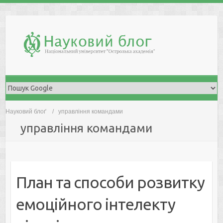
Skip
to
content
Науковий блоґ
управління командами
управління командами
План та способи розвитку
емоційного інтелекту