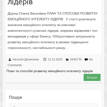
лідерів
Дорош Олена Василівна ПЛАН ТА СПОСОБИ РОЗВИТКУ
ЕМОЦІЙНОГО ІНТЕЛЕКТУ ЛІДЕРІВ У статті розглянуто
значення емоційного інтелекту як ключової
компетентності сучасних лідерів, зокрема керівників і топ-
менеджерів у сфері бізнесу. Обґрунтовано актуальність
розвитку емоційного інтелекту в умовах підвищеної
стресогенності, нестабільності ринку…
Наталія Денисенко
12.12.2025
ННІСГМ
No
Comments
План та способи розвитку емоційного інтелекту лідерів
більше
Пошук
Пошук