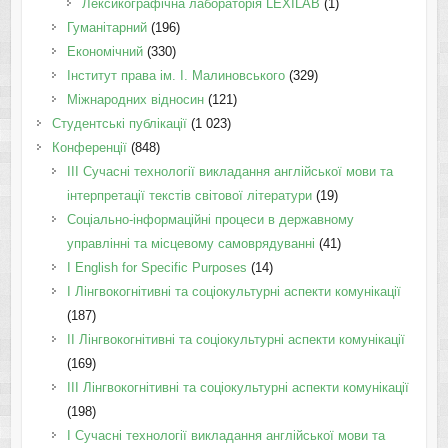
Лексикографічна лабораторія LEXILAB
(1)
Гуманітарний
(196)
Економічний
(330)
Інститут права ім. І. Малиновського
(329)
Міжнародних відносин
(121)
Студентські публікації
(1 023)
Конференції
(848)
III Сучасні технології викладання англійської мови та
інтерпретації текстів світової літератури
(19)
Соціально-інформаційні процеси в державному
управлінні та місцевому самоврядуванні
(41)
І English for Specific Purposes
(14)
I Лінгвокогнітивні та соціокультурні аспекти комунікації
(187)
IІ Лінгвокогнітивні та соціокультурні аспекти комунікації
(169)
IІI Лінгвокогнітивні та соціокультурні аспекти комунікації
(198)
I Cучасні технології викладання англійської мови та