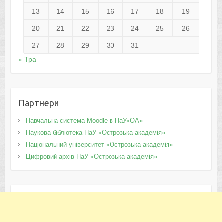
13
14
15
16
17
18
19
20
21
22
23
24
25
26
27
28
29
30
31
« Тра
Партнери
Навчальна система Moodle в НаУ«ОА»
Наукова бібліотека НаУ «Острозька академія»
Національний університет «Острозька академія»
Цифровий архів НаУ «Острозька академія»