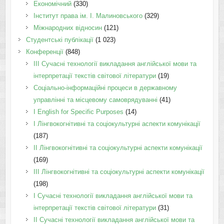
Економічний
(330)
Інститут права ім. І. Малиновського
(329)
Міжнародних відносин
(121)
Студентські публікації
(1 023)
Конференції
(848)
III Сучасні технології викладання англійської мови та
інтерпретації текстів світової літератури
(19)
Соціально-інформаційні процеси в державному
управлінні та місцевому самоврядуванні
(41)
І English for Specific Purposes
(14)
I Лінгвокогнітивні та соціокультурні аспекти комунікації
(187)
IІ Лінгвокогнітивні та соціокультурні аспекти комунікації
(169)
IІI Лінгвокогнітивні та соціокультурні аспекти комунікації
(198)
I Cучасні технології викладання англійської мови та
інтерпретації текстів світової літератури
(31)
II Cучасні технології викладання англійської мови та