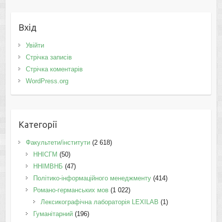
Вхід
Увійти
Стрічка записів
Стрічка коментарів
WordPress.org
Категорії
Факультети/інститути
(2 618)
ННІСГМ
(50)
ННІМВНБ
(47)
Політико-інформаційного менеджменту
(414)
Романо-германських мов
(1 022)
Лексикографічна лабораторія LEXILAB
(1)
Гуманітарний
(196)