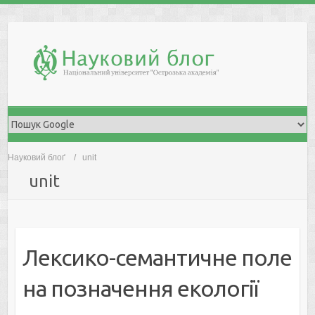
Skip
to
content
Науковий блоґ
unit
unit
Лексико-семантичне поле
на позначення екології