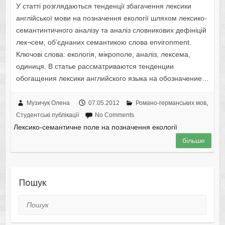
У статті розглядаються тенденції збагачення лексики
англійської мови на позначення екології шляхом лексико-
семантинтичного аналізу та аналіз словникових дефініцій
лек¬сем, об’єднаних семантикою слова environment.
Ключові слова: екологія, мікрополе, аналіз, лексема,
одиниця. В статье рассматриваются тенденции
обогащения лексики английского языка на обозначение…
Музичук Олена
07.05.2012
Романо-германських мов
,
Студентські публікації
No Comments
Лексико-семантичне поле на позначення екології
більше
Пошук
Пошук