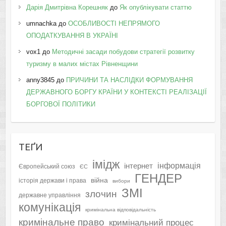
Дарія Дмитрівна Корешняк
до
Як опублікувати статтю
umnachka
до
ОСОБЛИВОСТІ НЕПРЯМОГО
ОПОДАТКУВАННЯ В УКРАЇНІ
vox1
до
Методичні засади побудови стратегії розвитку
туризму в малих містах Рівненщини
anny3845
до
ПРИЧИНИ ТА НАСЛІДКИ ФОРМУВАННЯ
ДЕРЖАВНОГО БОРГУ КРАЇНИ У КОНТЕКСТІ РЕАЛІЗАЦІЇ
БОРГОВОЇ ПОЛІТИКИ
ТЕҐИ
імідж
інформація
інтернет
Європейський союз
ЄС
ГЕНДЕР
війна
історія держави і права
вибори
ЗМІ
злочин
державне управління
комунікація
кримінальна відповідальність
кримінальне право
кримінальний процес