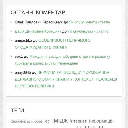
ОСТАННІ КОМЕНТАРІ
Олег Павлович Герасимчук
до
Як опублікувати статтю
Дарія Дмитрівна Корешняк
до
Як опублікувати статтю
umnachka
до
ОСОБЛИВОСТІ НЕПРЯМОГО
ОПОДАТКУВАННЯ В УКРАЇНІ
vox1
до
Методичні засади побудови стратегії розвитку
туризму в малих містах Рівненщини
anny3845
до
ПРИЧИНИ ТА НАСЛІДКИ ФОРМУВАННЯ
ДЕРЖАВНОГО БОРГУ КРАЇНИ У КОНТЕКСТІ РЕАЛІЗАЦІЇ
БОРГОВОЇ ПОЛІТИКИ
ТЕҐИ
імідж
інформація
інтернет
Європейський союз
ЄС