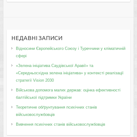
НЕДАВНІ ЗАПИСИ
Відносини Європейського Союзу і Туреччини у кліматичній
сфері
«Зелена ініціатива Саудівської Аравії» та
«Середньосхідна зелена ініціатива» у контексті реалізації
стратегії Vision 2030
Військова допомога малих держав: оцінка ефективності
балтійської підтримки України
Теоретичне обґрунтування психічних станів
військовослужбовців
Вивчення психічних станів військовослужбовців