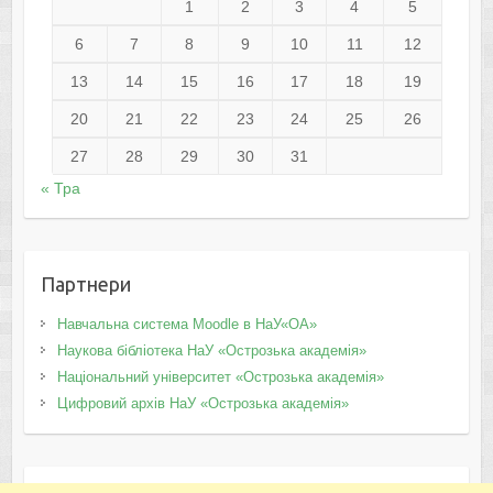
1
2
3
4
5
6
7
8
9
10
11
12
13
14
15
16
17
18
19
20
21
22
23
24
25
26
27
28
29
30
31
« Тра
Партнери
Навчальна система Moodle в НаУ«ОА»
Наукова бібліотека НаУ «Острозька академія»
Національний університет «Острозька академія»
Цифровий архів НаУ «Острозька академія»