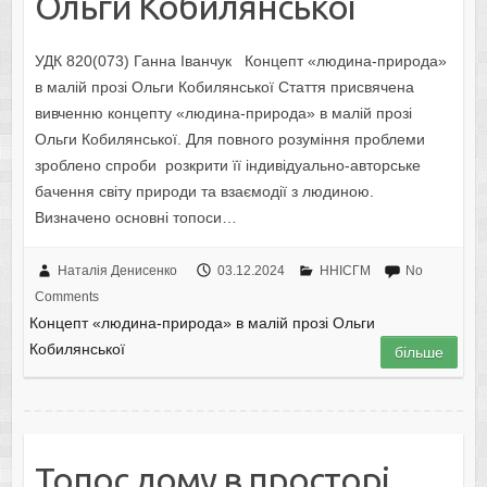
Ольги Кобилянської
УДК 820(073) Ганна Іванчук Концепт «людина-природа»
в малій прозі Ольги Кобилянської Стаття присвячена
вивченню концепту «людина-природа» в малій прозі
Ольги Кобилянської. Для повного розуміння проблеми
зроблено спроби розкрити її індивідуально-авторське
бачення світу природи та взаємодії з людиною.
Визначено основні топоси…
Наталія Денисенко
03.12.2024
ННІСГМ
No
Comments
Концепт «людина-природа» в малій прозі Ольги
Кобилянської
більше
Топос дому в просторі