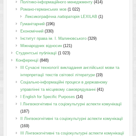
Політико-інформаційного менеджменту
(414)
Романо-германських мов
(1 022)
Лексикографічна лабораторія LEXILAB
(1)
Гуманітарний
(196)
Економічний
(330)
Інститут права ім. І. Малиновського
(329)
Міжнародних відносин
(121)
Студентські публікації
(1 023)
Конференції
(848)
III Сучасні технології викладання англійської мови та
інтерпретації текстів світової літератури
(19)
Соціально-інформаційні процеси в державному
управлінні та місцевому самоврядуванні
(41)
І English for Specific Purposes
(14)
I Лінгвокогнітивні та соціокультурні аспекти комунікації
(187)
IІ Лінгвокогнітивні та соціокультурні аспекти комунікації
(169)
IІI Лінгвокогнітивні та соціокультурні аспекти комунікації