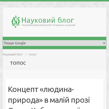
Skip
to
content
Науковий блоґ
топос
топос
Концепт «людина-
природа» в малій прозі