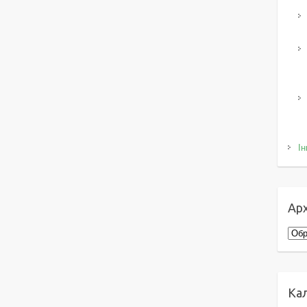
Ін
Арх
Архі
Ка