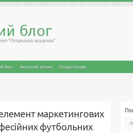
й блог
Зворотній зв’язок
Пошук Google
По
 елемент маркетингових
Пош
офесійних футбольних