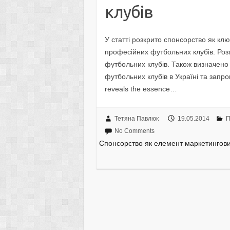
клубів
У статті розкрито спонсорство як кл
професійних футбольних клубів. Розг
футбольних клубів. Також визначен
футбольних клубів в Україні та запро
reveals the essence…
Тетяна Павлюк
19.05.2014
П
No Comments
Спонсорство як елемент маркетингови