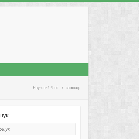
Науковий блоґ
спонсор
шук
ук