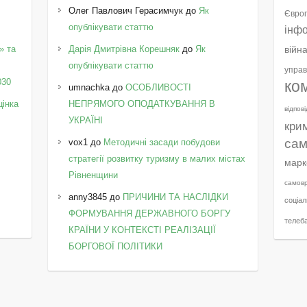
Олег Павлович Герасимчук
до
Як
Європ
опублікувати статтю
інф
» та
Дарія Дмитрівна Корешняк
до
Як
війн
у
опублікувати статтю
управ
030
ко
umnachka
до
ОСОБЛИВОСТІ
цінка
НЕПРЯМОГО ОПОДАТКУВАННЯ В
відпов
УКРАЇНІ
кри
сам
vox1
до
Методичні засади побудови
стратегії розвитку туризму в малих містах
марк
Рівненщини
самов
anny3845
до
ПРИЧИНИ ТА НАСЛІДКИ
соціал
ФОРМУВАННЯ ДЕРЖАВНОГО БОРГУ
телеб
КРАЇНИ У КОНТЕКСТІ РЕАЛІЗАЦІЇ
БОРГОВОЇ ПОЛІТИКИ