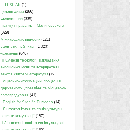
LEXILAB
(1)
Гуманітарний
(196)
Економічний
(330)
Інститут права ім. І. Малиновського
(329)
Міжнародних відносин
(121)
удентські публікації
(1 023)
онференції
(848)
III Сучасні технології викладання
англійської мови та інтерпретації
текстів світової літератури
(19)
Соціально-інформаційні процеси в
державному управлінні та місцевому
самоврядуванні
(41)
І English for Specific Purposes
(14)
I Лінгвокогнітивні та соціокультурні
аспекти комунікації
(187)
IІ Лінгвокогнітивні та соціокультурні
аспекти комунікації
(169)