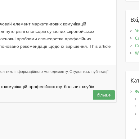
Вхі
ючовий елемент маркетингових комунікацій
Ув
лянуто рівні спонсорів сучасних європейських
Ст
о основні проблеми спонсорства професійних
Ст
поновано рекомендації щодо їх вирішення. This article
W
олітико-інформаційного менеджменту
,
Студентські публікації
Кат
х комунікацій професійних футбольних клубів
Фа
більше