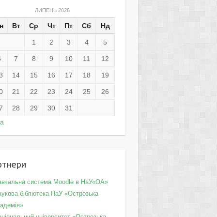
ЛИПЕНЬ 2026
н
Вт
Ср
Чт
Пт
Сб
Нд
1
2
3
4
5
6
7
8
9
10
11
12
3
14
15
16
17
18
19
0
21
22
23
24
25
26
7
28
29
30
31
ра
ртнери
авчальна система Moodle в НаУ«ОА»
укова бібліотека НаУ «Острозька
кадемія»
аціональний університет «Острозька