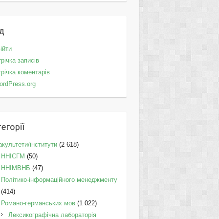
д
ійти
річка записів
річка коментарів
ordPress.org
егорії
культети/інститути
(2 618)
ННІСГМ
(50)
ННІМВНБ
(47)
Політико-інформаційного менеджменту
(414)
Романо-германських мов
(1 022)
Лексикографічна лабораторія