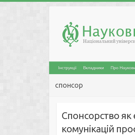
Skip
to
content
Інструкції
Вкладники
Про Наукови
спонсор
Спонсорство як
комунікацій пр