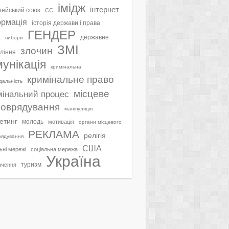
імідж
інтернет
ейський союз
ЄС
ормація
історія держави і права
ГЕНДЕР
а
державне
вибори
ЗМІ
злочин
ління
мунікація
кримінальна
кримінальне право
ідальність
місцеве
мінальний процес
оврядування
маніпуляція
етинг
молодь
мотивація
органи місцевого
РЕКЛАМА
релігія
рядування
США
ьні мережі
соціальна мережа
Україна
туризм
ачення