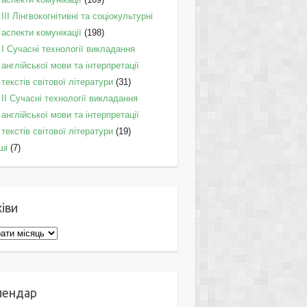
IІI Лінгвокогнітивні та соціокультурні
аспекти комунікації
(198)
I Cучасні технології викладання
англійської мови та інтерпретації
текстів світової літератури
(31)
II Cучасні технології викладання
англійської мови та інтерпретації
текстів світової літератури
(19)
ші
(7)
іви
ви
лендар