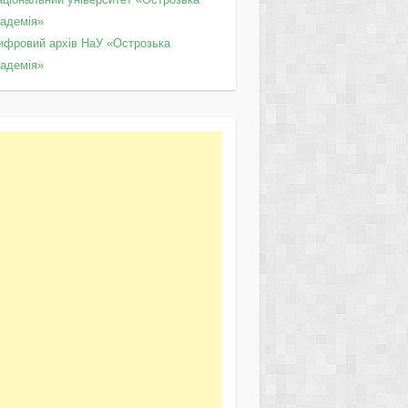
кадемія»
ифровий архів НаУ «Острозька
кадемія»