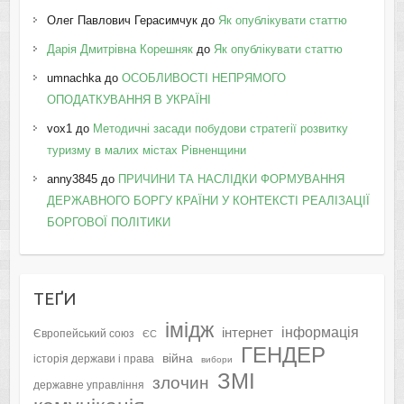
Олег Павлович Герасимчук
до
Як опублікувати статтю
Дарія Дмитрівна Корешняк
до
Як опублікувати статтю
umnachka
до
ОСОБЛИВОСТІ НЕПРЯМОГО
ОПОДАТКУВАННЯ В УКРАЇНІ
vox1
до
Методичні засади побудови стратегії розвитку
туризму в малих містах Рівненщини
anny3845
до
ПРИЧИНИ ТА НАСЛІДКИ ФОРМУВАННЯ
ДЕРЖАВНОГО БОРГУ КРАЇНИ У КОНТЕКСТІ РЕАЛІЗАЦІЇ
БОРГОВОЇ ПОЛІТИКИ
ТЕҐИ
імідж
інформація
інтернет
Європейський союз
ЄС
ГЕНДЕР
війна
історія держави і права
вибори
ЗМІ
злочин
державне управління