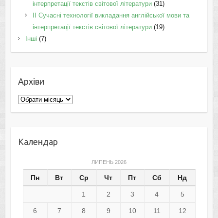
інтерпретації текстів світової літератури
(31)
II Cучасні технології викладання англійської мови та
інтерпретації текстів світової літератури
(19)
Інші
(7)
Архіви
Архіви
Календар
ЛИПЕНЬ 2026
Пн
Вт
Ср
Чт
Пт
Сб
Нд
1
2
3
4
5
6
7
8
9
10
11
12