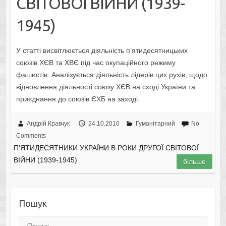
СВІТОВОЇ ВІЙНИ (1939-
1945)
У статті висвітлюється діяльність п’ятидесятницьких
союзів ХЄВ та ХВЄ під час окупаційного режиму
фашистів. Аналізується діяльність лідерів цих рухів, щодо
відновлення діяльності союзу ХЄВ на сході України та
приєднання до союзів ЄХБ на заході.
Андрій Кравчук
24.10.2010
Гуманітарний
No
Comments
П’ЯТИДЕСЯТНИКИ УКРАЇНИ В РОКИ ДРУГОЇ СВІТОВОЇ
ВІЙНИ (1939-1945)
більше
Пошук
Пошук