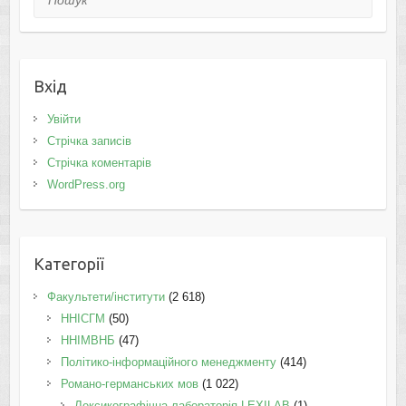
Вхід
Увійти
Стрічка записів
Стрічка коментарів
WordPress.org
Категорії
Факультети/інститути
(2 618)
ННІСГМ
(50)
ННІМВНБ
(47)
Політико-інформаційного менеджменту
(414)
Романо-германських мов
(1 022)
Лексикографічна лабораторія LEXILAB
(1)