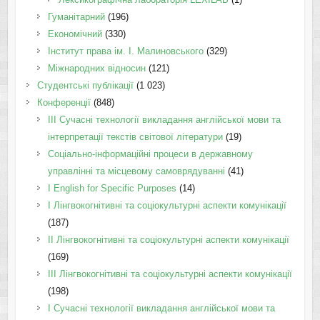
Гуманітарний
(196)
Економічний
(330)
Інститут права ім. І. Малиновського
(329)
Міжнародних відносин
(121)
Студентські публікації
(1 023)
Конференції
(848)
III Сучасні технології викладання англійської мови та
інтерпретації текстів світової літератури
(19)
Соціально-інформаційні процеси в державному
управлінні та місцевому самоврядуванні
(41)
І English for Specific Purposes
(14)
I Лінгвокогнітивні та соціокультурні аспекти комунікації
(187)
IІ Лінгвокогнітивні та соціокультурні аспекти комунікації
(169)
IІI Лінгвокогнітивні та соціокультурні аспекти комунікації
(198)
I Cучасні технології викладання англійської мови та