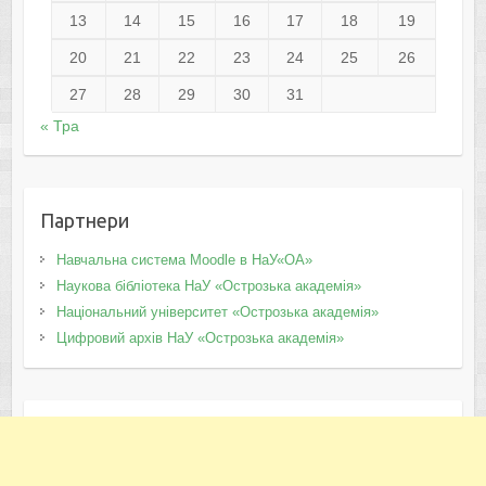
13
14
15
16
17
18
19
20
21
22
23
24
25
26
27
28
29
30
31
« Тра
Партнери
Навчальна система Moodle в НаУ«ОА»
Наукова бібліотека НаУ «Острозька академія»
Національний університет «Острозька академія»
Цифровий архів НаУ «Острозька академія»