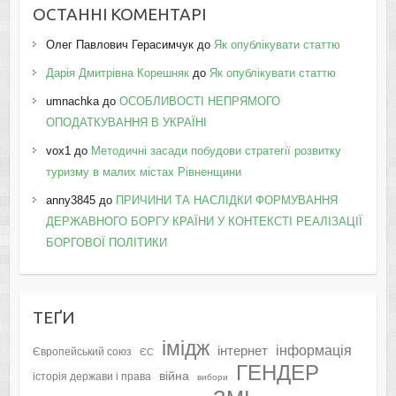
ОСТАННІ КОМЕНТАРІ
Олег Павлович Герасимчук
до
Як опублікувати статтю
Дарія Дмитрівна Корешняк
до
Як опублікувати статтю
umnachka
до
ОСОБЛИВОСТІ НЕПРЯМОГО
ОПОДАТКУВАННЯ В УКРАЇНІ
vox1
до
Методичні засади побудови стратегії розвитку
туризму в малих містах Рівненщини
anny3845
до
ПРИЧИНИ ТА НАСЛІДКИ ФОРМУВАННЯ
ДЕРЖАВНОГО БОРГУ КРАЇНИ У КОНТЕКСТІ РЕАЛІЗАЦІЇ
БОРГОВОЇ ПОЛІТИКИ
ТЕҐИ
імідж
інформація
інтернет
Європейський союз
ЄС
ГЕНДЕР
війна
історія держави і права
вибори