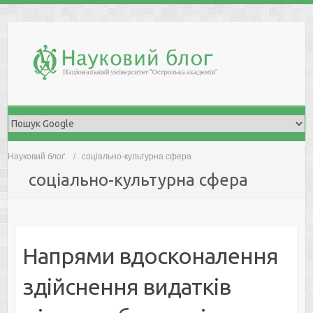
Skip
to
content
Науковий блоґ
соціально-культурна сфера
соціально-культурна сфера
Напрями вдосконалення
здійснення видатків