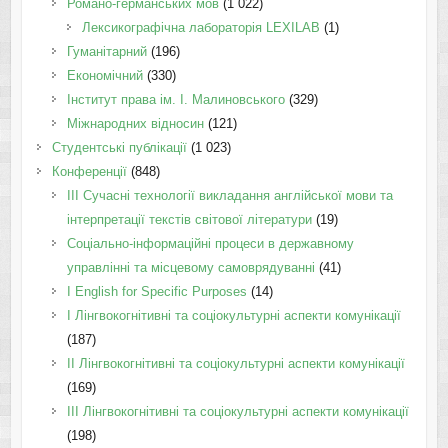
Романо-германських мов
(1 022)
Лексикографічна лабораторія LEXILAB
(1)
Гуманітарний
(196)
Економічний
(330)
Інститут права ім. І. Малиновського
(329)
Міжнародних відносин
(121)
Студентські публікації
(1 023)
Конференції
(848)
III Сучасні технології викладання англійської мови та
інтерпретації текстів світової літератури
(19)
Соціально-інформаційні процеси в державному
управлінні та місцевому самоврядуванні
(41)
І English for Specific Purposes
(14)
I Лінгвокогнітивні та соціокультурні аспекти комунікації
(187)
IІ Лінгвокогнітивні та соціокультурні аспекти комунікації
(169)
IІI Лінгвокогнітивні та соціокультурні аспекти комунікації
(198)