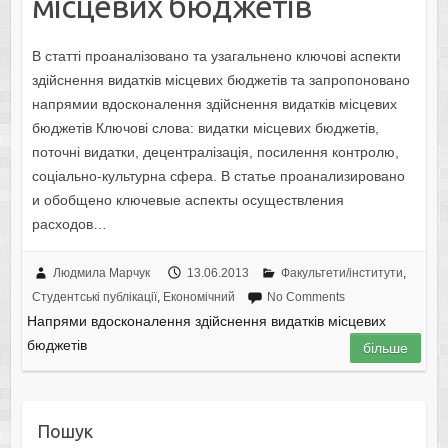
місцевих бюджетів
В статті проаналізовано та узагальнено ключові аспекти
здійснення видатків місцевих бюджетів та запропоновано
напрямии вдосконалення здійснення видатків місцевих
бюджетів Ключові слова: видатки місцевих бюджетів,
поточні видатки, децентралізація, посилення контролю,
соціально-культурна сфера. В статье проанализировано
и обобщено ключевые аспекты осуществления
расходов…
Людмила Марчук
13.06.2013
Факультети/інститути
,
Студентські публікації
,
Економічний
No Comments
Напрями вдосконалення здійснення видатків місцевих
бюджетів
більше
Пошук