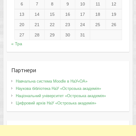
6
7
8
9
10
11
12
13
14
15
16
17
18
19
20
21
22
23
24
25
26
27
28
29
30
31
« Тра
Партнери
Навчальна система Moodle в НаУ«ОА»
Наукова бібліотека НаУ «Острозька академія»
Національний університет «Острозька академія»
Цифровий архів НаУ «Острозька академія»