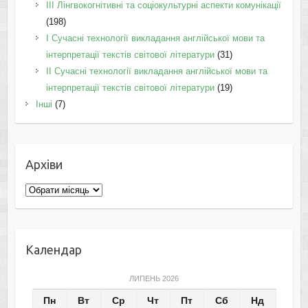
IІI Лінгвокогнітивні та соціокультурні аспекти комунікації
(198)
I Cучасні технології викладання англійської мови та
інтерпретації текстів світової літератури
(31)
II Cучасні технології викладання англійської мови та
інтерпретації текстів світової літератури
(19)
Інші
(7)
Архіви
Архіви
Календар
ЛИПЕНЬ 2026
Пн
Вт
Ср
Чт
Пт
Сб
Нд