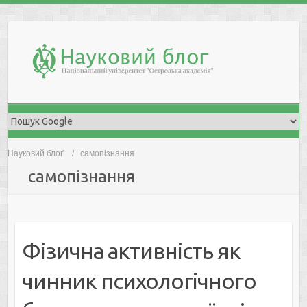
Skip
to
content
Науковий блоґ
самопізнання
самопізнання
Фізична активність як
чинник психологічного