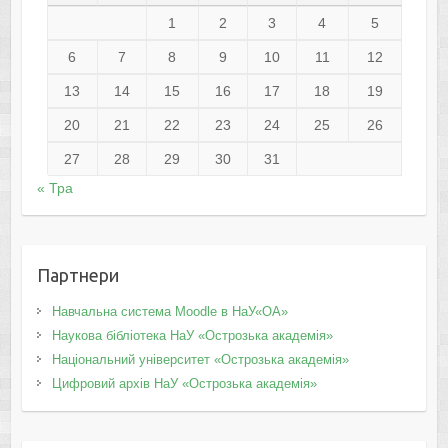
1
2
3
4
5
6
7
8
9
10
11
12
13
14
15
16
17
18
19
20
21
22
23
24
25
26
27
28
29
30
31
« Тра
Партнери
Навчальна система Moodle в НаУ«ОА»
Наукова бібліотека НаУ «Острозька академія»
Національний університет «Острозька академія»
Цифровий архів НаУ «Острозька академія»