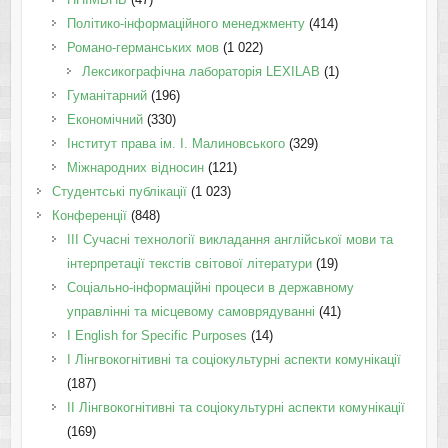
Політико-інформаційного менеджменту
(414)
Романо-германських мов
(1 022)
Лексикографічна лабораторія LEXILAB
(1)
Гуманітарний
(196)
Економічний
(330)
Інститут права ім. І. Малиновського
(329)
Міжнародних відносин
(121)
Студентські публікації
(1 023)
Конференції
(848)
III Сучасні технології викладання англійської мови та
інтерпретації текстів світової літератури
(19)
Соціально-інформаційні процеси в державному
управлінні та місцевому самоврядуванні
(41)
І English for Specific Purposes
(14)
I Лінгвокогнітивні та соціокультурні аспекти комунікації
(187)
IІ Лінгвокогнітивні та соціокультурні аспекти комунікації
(169)