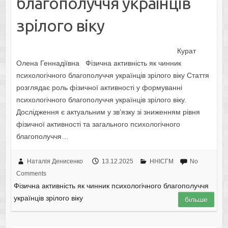
благополуччя українців
зрілого віку
Курат
Олена Геннадіївна Фізична активність як чинник
психологічного благополуччя українців зрілого віку Стаття
розглядає роль фізичної активності у формуванні
психологічного благополуччя українців зрілого віку.
Дослідження є актуальним у зв’язку зі зниженням рівня
фізичної активності та загального психологічного
благополуччя…
Наталія Денисенко
13.12.2025
ННІСГМ
No
Comments
Фізична активність як чинник психологічного благополуччя
українців зрілого віку
більше