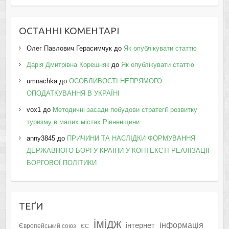
ОСТАННІ КОМЕНТАРІ
Олег Павлович Герасимчук
до
Як опублікувати статтю
Дарія Дмитрівна Корешняк
до
Як опублікувати статтю
umnachka
до
ОСОБЛИВОСТІ НЕПРЯМОГО
ОПОДАТКУВАННЯ В УКРАЇНІ
vox1
до
Методичні засади побудови стратегії розвитку
туризму в малих містах Рівненщини
anny3845
до
ПРИЧИНИ ТА НАСЛІДКИ ФОРМУВАННЯ
ДЕРЖАВНОГО БОРГУ КРАЇНИ У КОНТЕКСТІ РЕАЛІЗАЦІЇ
БОРГОВОЇ ПОЛІТИКИ
ТЕҐИ
імідж
інформація
інтернет
Європейський союз
ЄС