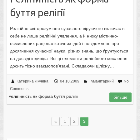
буття релігії
Релігійне світорозуміння сучасного віруючого включає в
себе не лише релігійні уявлення, а й низку містично-
осмислених раціоналістичних ідей і повідомлень про
досягнення сучасної науки, різних знань, що ґрунтуються
на досвіді індивіда. Всі ці елементи релігійного мислення
досить тісно взаємопов’язані. Складаючи цілісну…
Катерина Якуніна
04.10.2009
Гуманітарний
No
Comments
Релігійність як форма буття релігії
більше
«
1
2
3