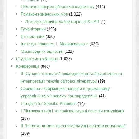
Політико-інформаційного менеджменту
(414)
Романо-германських мов
(1 022)
Лексикографічна лабораторія LEXILAB
(1)
Гуманітарний
(196)
Економічний
(330)
Інститут права ім. І. Малиновського
(329)
Міжнародних відносин
(121)
Студентські публікації
(1 023)
Конференції
(848)
III Сучасні технології викладання англійської мови та
інтерпретації текстів світової літератури
(19)
Соціально-інформаційні процеси в державному
управлінні та місцевому самоврядуванні
(41)
І English for Specific Purposes
(14)
I Лінгвокогнітивні та соціокультурні аспекти комунікації
(187)
IІ Лінгвокогнітивні та соціокультурні аспекти комунікації
(169)