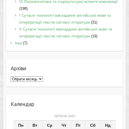
IІI Лінгвокогнітивні та соціокультурні аспекти комунікації
(198)
I Cучасні технології викладання англійської мови та
інтерпретації текстів світової літератури
(31)
II Cучасні технології викладання англійської мови та
інтерпретації текстів світової літератури
(19)
Інші
(7)
Архіви
Архіви
Календар
ЛИПЕНЬ 2026
Пн
Вт
Ср
Чт
Пт
Сб
Нд