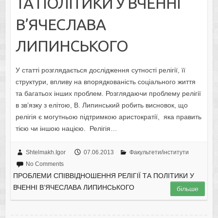
ТА ПОЛІТИКИ У ВЧЕННІ
В’ЯЧЕСЛАВА
ЛИПИНСЬКОГО
У статті розглядається дослідження сутності релігії, її
структури, впливу на впорядкованість соціального життя
та багатьох інших проблем. Розглядаючи проблему релігії
в зв’язку з елітою, В. Липинський робить висновок, що
релігія є могутньою підтримкою аристократії, яка править
тією чи іншою нацією. Релігія…
Shtelmakh.Igor
07.06.2013
Факультети/інститути
No Comments
ПРОБЛЕМИ СПІВВІДНОШЕННЯ РЕЛІГІЇ ТА ПОЛІТИКИ У
ВЧЕННІ В’ЯЧЕСЛАВА ЛИПИНСЬКОГО
більше