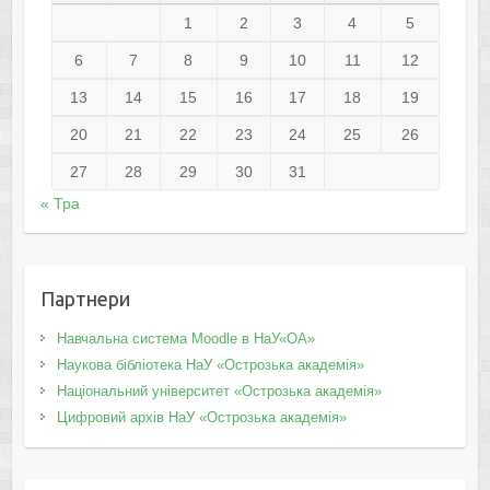
1
2
3
4
5
6
7
8
9
10
11
12
13
14
15
16
17
18
19
20
21
22
23
24
25
26
27
28
29
30
31
« Тра
Партнери
Навчальна система Moodle в НаУ«ОА»
Наукова бібліотека НаУ «Острозька академія»
Національний університет «Острозька академія»
Цифровий архів НаУ «Острозька академія»