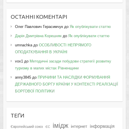
ОСТАННІ КОМЕНТАРІ
Олег Павлович Герасимчук
до
Як опублікувати статтю
Дарія Дмитрівна Корешняк
до
Як опублікувати статтю
umnachka
до
ОСОБЛИВОСТІ НЕПРЯМОГО
ОПОДАТКУВАННЯ В УКРАЇНІ
vox1
до
Методичні засади побудови стратегії розвитку
туризму в малих містах Рівненщини
anny3845
до
ПРИЧИНИ ТА НАСЛІДКИ ФОРМУВАННЯ
ДЕРЖАВНОГО БОРГУ КРАЇНИ У КОНТЕКСТІ РЕАЛІЗАЦІЇ
БОРГОВОЇ ПОЛІТИКИ
ТЕҐИ
імідж
інформація
інтернет
Європейський союз
ЄС