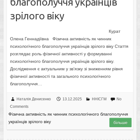
благополуччя українців
зрілого віку
Курат
Олена Геннадіївна Фізична активність як чинник
психологічного благополуччя українців зрілого віку Стаття
розглядає роль фізичної активності у формуванні
психологічного благополуччя українців зрілого віку.
Дослідження є актуальним у зв’язку зі зниженням рівня
фізичної активності та загального психологічного
благополуччя…
Наталія Денисенко
13.12.2025
ННІСГМ
No
Comments
Фізична активність як чинник психологічного благополуччя
українців зрілого віку
більше