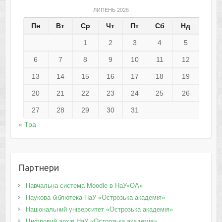
ЛИПЕНЬ 2026
Пн
Вт
Ср
Чт
Пт
Сб
Нд
1
2
3
4
5
6
7
8
9
10
11
12
13
14
15
16
17
18
19
20
21
22
23
24
25
26
27
28
29
30
31
« Тра
Партнери
Навчальна система Moodle в НаУ«ОА»
Наукова бібліотека НаУ «Острозька академія»
Національний університет «Острозька академія»
Цифровий архів НаУ «Острозька академія»