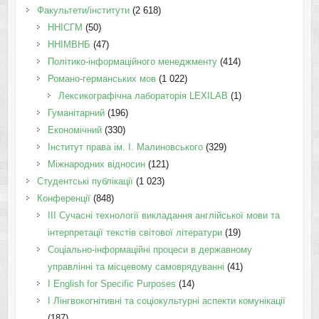
Факультети/інститути
(2 618)
ННІСГМ
(50)
ННІМВНБ
(47)
Політико-інформаційного менеджменту
(414)
Романо-германських мов
(1 022)
Лексикографічна лабораторія LEXILAB
(1)
Гуманітарний
(196)
Економічний
(330)
Інститут права ім. І. Малиновського
(329)
Міжнародних відносин
(121)
Студентські публікації
(1 023)
Конференції
(848)
III Сучасні технології викладання англійської мови та
інтерпретації текстів світової літератури
(19)
Соціально-інформаційні процеси в державному
управлінні та місцевому самоврядуванні
(41)
І English for Specific Purposes
(14)
I Лінгвокогнітивні та соціокультурні аспекти комунікації
(187)