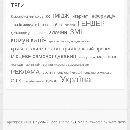
ТЕҐИ
імідж
інформація
інтернет
Європейський союз
ЄС
ГЕНДЕР
війна
історія держави і права
вибори
ЗМІ
злочин
державне управління
комунікація
кримінальна відповідальність
кримінальне право
кримінальний процес
місцеве самоврядування
маркетинг
маніпуляція
молодь
мотивація
органи місцевого самоврядування
РЕКЛАМА
релігія
соціальні мережі
соціальна мережа
Україна
США
туризм
телебачення
Copyright © 2026
Науковий блоґ
. Theme by
Colorlib
Powered by
WordPress