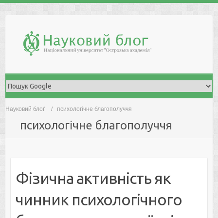
Skip
to
content
Науковий блоґ
психологічне благополуччя
психологічне благополуччя
Фізична активність як
чинник психологічного