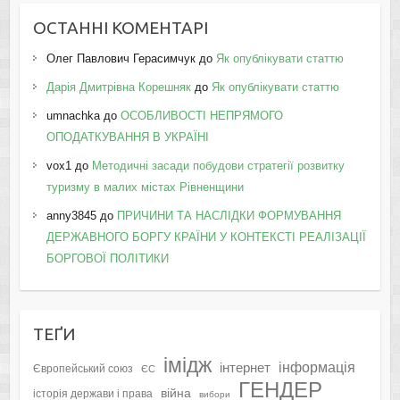
ОСТАННІ КОМЕНТАРІ
Олег Павлович Герасимчук
до
Як опублікувати статтю
Дарія Дмитрівна Корешняк
до
Як опублікувати статтю
umnachka
до
ОСОБЛИВОСТІ НЕПРЯМОГО
ОПОДАТКУВАННЯ В УКРАЇНІ
vox1
до
Методичні засади побудови стратегії розвитку
туризму в малих містах Рівненщини
anny3845
до
ПРИЧИНИ ТА НАСЛІДКИ ФОРМУВАННЯ
ДЕРЖАВНОГО БОРГУ КРАЇНИ У КОНТЕКСТІ РЕАЛІЗАЦІЇ
БОРГОВОЇ ПОЛІТИКИ
ТЕҐИ
імідж
інформація
інтернет
Європейський союз
ЄС
ГЕНДЕР
війна
історія держави і права
вибори