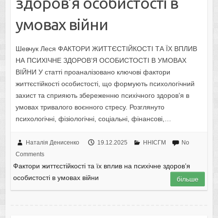
здоров’я особистості в
умовах війни
Шевчук Леся ФАКТОРИ ЖИТТЄСТІЙКОСТІ ТА ЇХ ВПЛИВ
НА ПСИХІЧНЕ ЗДОРОВ’Я ОСОБИСТОСТІ В УМОВАХ
ВІЙНИ У статті проаналізовано ключові фактори
життєстійкості особистості, що формують психологічний
захист та сприяють збереженню психічного здоров’я в
умовах тривалого воєнного стресу. Розглянуто
психологічні, фізіологічні, соціальні, фінансові,…
Наталія Денисенко
19.12.2025
ННІСГМ
No
Comments
Фактори життєстійкості та їх вплив на психічне здоров’я
особистості в умовах війни
більше