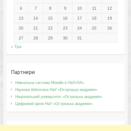
6
7
8
9
10
11
12
13
14
15
16
17
18
19
20
21
22
23
24
25
26
27
28
29
30
31
« Тра
Партнери
Навчальна система Moodle в НаУ«ОА»
Наукова бібліотека НаУ «Острозька академія»
Національний університет «Острозька академія»
Цифровий архів НаУ «Острозька академія»