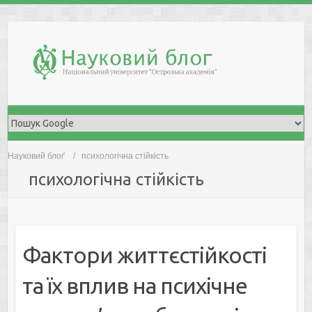
Skip
to
content
Науковий блоґ
психологічна стійкість
психологічна стійкість
Фактори життєстійкості
та їх вплив на психічне