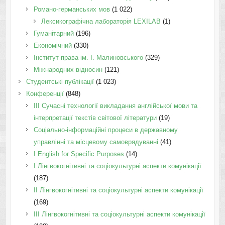
Романо-германських мов
(1 022)
Лексикографічна лабораторія LEXILAB
(1)
Гуманітарний
(196)
Економічний
(330)
Інститут права ім. І. Малиновського
(329)
Міжнародних відносин
(121)
Студентські публікації
(1 023)
Конференції
(848)
III Сучасні технології викладання англійської мови та
інтерпретації текстів світової літератури
(19)
Соціально-інформаційні процеси в державному
управлінні та місцевому самоврядуванні
(41)
І English for Specific Purposes
(14)
I Лінгвокогнітивні та соціокультурні аспекти комунікації
(187)
IІ Лінгвокогнітивні та соціокультурні аспекти комунікації
(169)
IІI Лінгвокогнітивні та соціокультурні аспекти комунікації