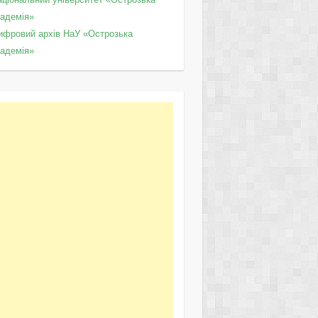
кадемія»
ифровий архів НаУ «Острозька
кадемія»