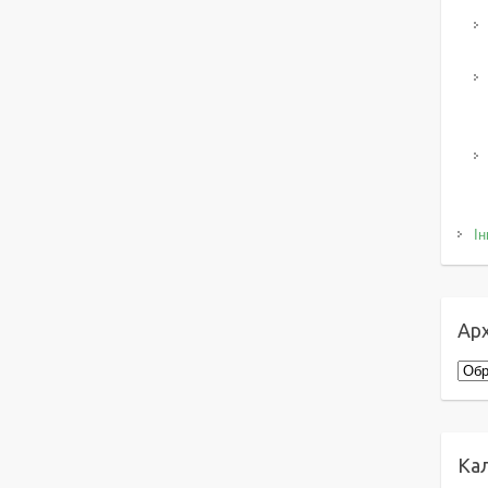
Ін
Арх
Архі
Ка