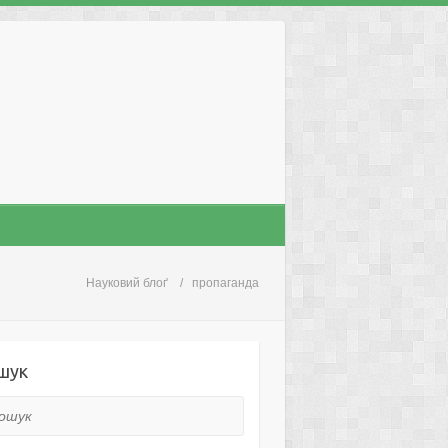
Науковий блоґ
пропаганда
шук
ук