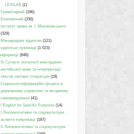
LEXILAB
(1)
Гуманітарний
(196)
Економічний
(330)
Інститут права ім. І. Малиновського
(329)
Міжнародних відносин
(121)
удентські публікації
(1 023)
онференції
(848)
III Сучасні технології викладання
англійської мови та інтерпретації
текстів світової літератури
(19)
Соціально-інформаційні процеси в
державному управлінні та місцевому
самоврядуванні
(41)
І English for Specific Purposes
(14)
I Лінгвокогнітивні та соціокультурні
аспекти комунікації
(187)
IІ Лінгвокогнітивні та соціокультурні
аспекти комунікації
(169)