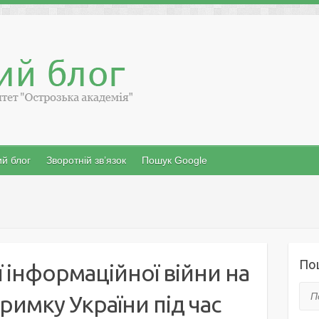
й блог
Зворотній зв’язок
Пошук Google
По
 інформаційної війни на
Пош
римку України під час