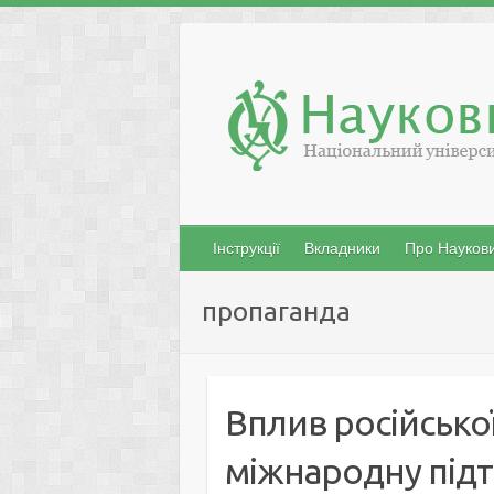
Skip
to
content
Інструкції
Вкладники
Про Наукови
пропаганда
Вплив російської
міжнародну підт