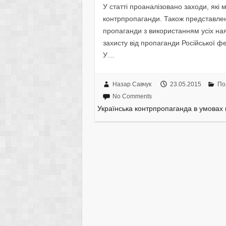
У статті проаналізовано заходи, які
контрпропаганди. Також представлен
пропаганди з використанням усіх на
захисту від пропаганди Російської фе
У…
Назар Савчук
23.05.2015
По
No Comments
Українська контрпропаганда в умовах в