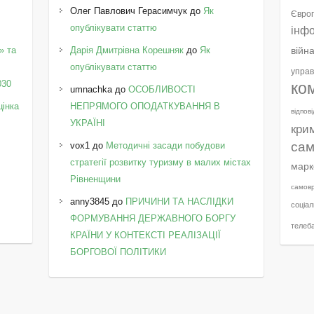
Олег Павлович Герасимчук
до
Як
Європ
опублікувати статтю
інф
» та
Дарія Дмитрівна Корешняк
до
Як
війн
у
опублікувати статтю
управ
030
ко
umnachka
до
ОСОБЛИВОСТІ
цінка
НЕПРЯМОГО ОПОДАТКУВАННЯ В
відпов
УКРАЇНІ
кри
сам
vox1
до
Методичні засади побудови
стратегії розвитку туризму в малих містах
марк
Рівненщини
самов
anny3845
до
ПРИЧИНИ ТА НАСЛІДКИ
соціал
ФОРМУВАННЯ ДЕРЖАВНОГО БОРГУ
телеб
КРАЇНИ У КОНТЕКСТІ РЕАЛІЗАЦІЇ
БОРГОВОЇ ПОЛІТИКИ