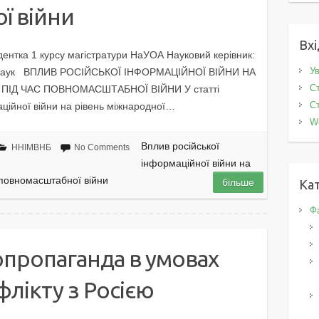
ї війни
Вхі
дентка 1 курсу магістратури НаУОА Науковий керівник:
Ув
них наук ВПЛИВ РОСІЙСЬКОЇ ІНФОРМАЦІЙНОЇ ВІЙНИ НА
Ст
ПІД ЧАС ПОВНОМАСШТАБНОЇ ВІЙНИ У статті
Ст
аційної війни на рівень міжнародної…
W
Вплив російської
ННІМВНБ
No Comments
інформаційної війни на
 повномасштабної війни
більше
Кат
Фа
рпропаганда в умовах
флікту з Росією