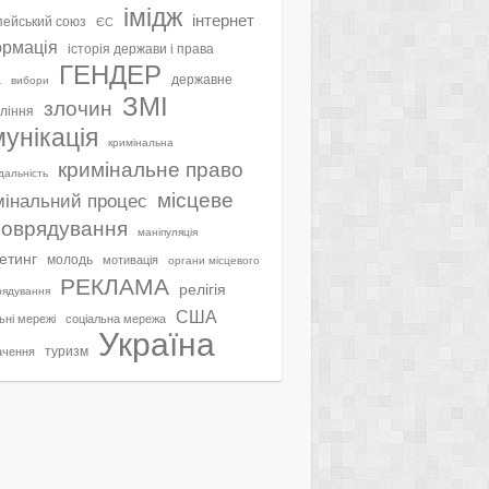
імідж
інтернет
ейський союз
ЄС
ормація
історія держави і права
ГЕНДЕР
а
державне
вибори
ЗМІ
злочин
ління
мунікація
кримінальна
кримінальне право
ідальність
місцеве
мінальний процес
оврядування
маніпуляція
етинг
молодь
мотивація
органи місцевого
РЕКЛАМА
релігія
рядування
США
ьні мережі
соціальна мережа
Україна
туризм
ачення