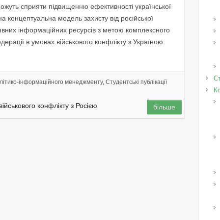
 можуть сприяти підвищенню ефективності української
а концептуальна модель захисту від російської
явних інформаційних ресурсів з метою комплексного
дерації в умовах військового конфлікту з Україною.
Ст
літико-інформаційного менеджменту
,
Студентські публікації
К
ійськового конфлікту з Росією
більше