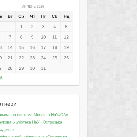
ЛИПЕНЬ 2026
н
Вт
Ср
Чт
Пт
Сб
Нд
1
2
3
4
5
6
7
8
9
10
11
12
3
14
15
16
17
18
19
0
21
22
23
24
25
26
7
28
29
30
31
ра
ртнери
авчальна система Moodle в НаУ«ОА»
укова бібліотека НаУ «Острозька
кадемія»
аціональний університет «Острозька