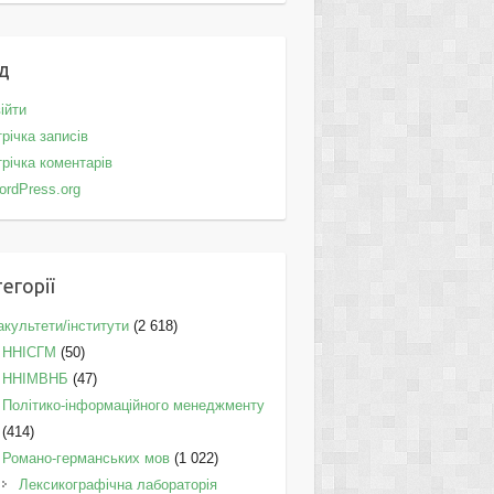
д
ійти
річка записів
річка коментарів
ordPress.org
егорії
культети/інститути
(2 618)
ННІСГМ
(50)
ННІМВНБ
(47)
Політико-інформаційного менеджменту
(414)
Романо-германських мов
(1 022)
Лексикографічна лабораторія