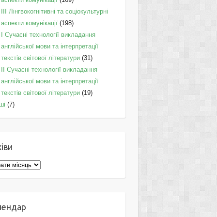
IІI Лінгвокогнітивні та соціокультурні
аспекти комунікації
(198)
I Cучасні технології викладання
англійської мови та інтерпретації
текстів світової літератури
(31)
II Cучасні технології викладання
англійської мови та інтерпретації
текстів світової літератури
(19)
ші
(7)
іви
ви
лендар