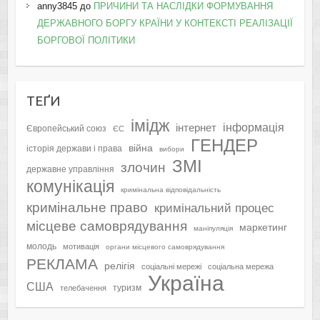
anny3845
до
ПРИЧИНИ ТА НАСЛІДКИ ФОРМУВАННЯ
ДЕРЖАВНОГО БОРГУ КРАЇНИ У КОНТЕКСТІ РЕАЛІЗАЦІЇ
БОРГОВОЇ ПОЛІТИКИ
ТЕҐИ
імідж
інформація
інтернет
Європейський союз
ЄС
ГЕНДЕР
війна
історія держави і права
вибори
ЗМІ
злочин
державне управління
комунікація
кримінальна відповідальність
кримінальне право
кримінальний процес
місцеве самоврядування
маркетинг
маніпуляція
молодь
мотивація
органи місцевого самоврядування
РЕКЛАМА
релігія
соціальні мережі
соціальна мережа
Україна
США
туризм
телебачення