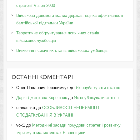
стратегії Vision 2030
Військова допомога малих держав: оцінка ефективності
балтійської підтримки України
Теоретичне обґрунтування психічних станів
військовослужбовців
Вивчення психічних станів військовослужбовців
ОСТАННІ КОМЕНТАРІ
Олег Павлович Герасимчук
до
Як опублікувати статтю
Дарія Дмитрівна Корешняк
до
Як опублікувати статтю
umnachka
до
ОСОБЛИВОСТІ НЕПРЯМОГО
ОПОДАТКУВАННЯ В УКРАЇНІ
vox1
до
Методичні засади побудови стратегії розвитку
туризму в малих містах Рівненщини