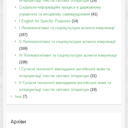
інтерпретації текстів світової літератури
(19)
Соціально-інформаційні процеси в державному
управлінні та місцевому самоврядуванні
(41)
І English for Specific Purposes
(14)
I Лінгвокогнітивні та соціокультурні аспекти комунікації
(187)
IІ Лінгвокогнітивні та соціокультурні аспекти комунікації
(169)
IІI Лінгвокогнітивні та соціокультурні аспекти комунікації
(198)
I Cучасні технології викладання англійської мови та
інтерпретації текстів світової літератури
(31)
II Cучасні технології викладання англійської мови та
інтерпретації текстів світової літератури
(19)
Інші
(7)
Архіви