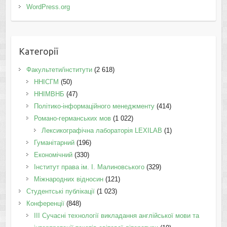
WordPress.org
Категорії
Факультети/інститути
(2 618)
ННІСГМ
(50)
ННІМВНБ
(47)
Політико-інформаційного менеджменту
(414)
Романо-германських мов
(1 022)
Лексикографічна лабораторія LEXILAB
(1)
Гуманітарний
(196)
Економічний
(330)
Інститут права ім. І. Малиновського
(329)
Міжнародних відносин
(121)
Студентські публікації
(1 023)
Конференції
(848)
III Сучасні технології викладання англійської мови та