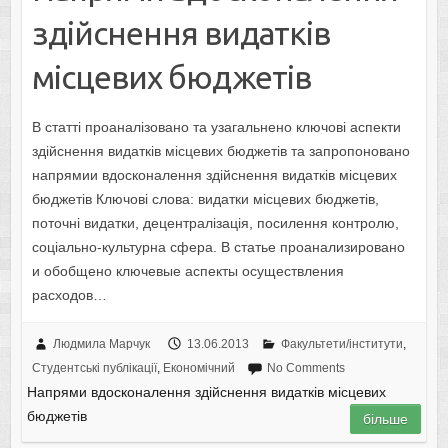
здійснення видатків
місцевих бюджетів
В статті проаналізовано та узагальнено ключові аспекти
здійснення видатків місцевих бюджетів та запропоновано
напрямии вдосконалення здійснення видатків місцевих
бюджетів Ключові слова: видатки місцевих бюджетів,
поточні видатки, децентралізація, посилення контролю,
соціально-культурна сфера. В статье проанализировано
и обобщено ключевые аспекты осуществления
расходов…
Людмила Марчук
13.06.2013
Факультети/інститути
,
Студентські публікації
,
Економічний
No Comments
Напрями вдосконалення здійснення видатків місцевих
бюджетів
більше