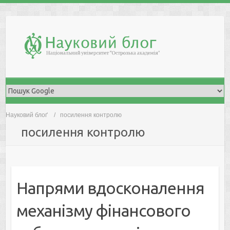
Skip
to
content
Науковий блоґ
посилення контролю
посилення контролю
Напрями вдосконалення
механізму фінансового