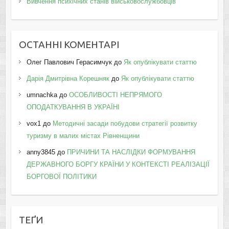
Вивчення психічних станів військовослужбовців
ОСТАННІ КОМЕНТАРІ
Олег Павлович Герасимчук
до
Як опублікувати статтю
Дарія Дмитрівна Корешняк
до
Як опублікувати статтю
umnachka
до
ОСОБЛИВОСТІ НЕПРЯМОГО
ОПОДАТКУВАННЯ В УКРАЇНІ
vox1
до
Методичні засади побудови стратегії розвитку
туризму в малих містах Рівненщини
anny3845
до
ПРИЧИНИ ТА НАСЛІДКИ ФОРМУВАННЯ
ДЕРЖАВНОГО БОРГУ КРАЇНИ У КОНТЕКСТІ РЕАЛІЗАЦІЇ
БОРГОВОЇ ПОЛІТИКИ
ТЕҐИ