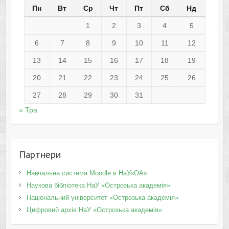
Пн
Вт
Ср
Чт
Пт
Сб
Нд
1
2
3
4
5
6
7
8
9
10
11
12
13
14
15
16
17
18
19
20
21
22
23
24
25
26
27
28
29
30
31
« Тра
Партнери
Навчальна система Moodle в НаУ«ОА»
Наукова бібліотека НаУ «Острозька академія»
Національний університет «Острозька академія»
Цифровий архів НаУ «Острозька академія»