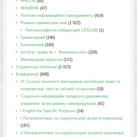
ННІСГМ
(50)
ННІМВНБ
(47)
Політико-інформаційного менеджменту
(414)
Романо-германських мов
(1 022)
Лексикографічна лабораторія LEXILAB
(1)
Гуманітарний
(196)
Економічний
(330)
Інститут права ім. І. Малиновського
(329)
Міжнародних відносин
(121)
Студентські публікації
(1 023)
Конференції
(848)
III Сучасні технології викладання англійської мови та
інтерпретації текстів світової літератури
(19)
Соціально-інформаційні процеси в державному
управлінні та місцевому самоврядуванні
(41)
І English for Specific Purposes
(14)
I Лінгвокогнітивні та соціокультурні аспекти комунікації
(187)
IІ Лінгвокогнітивні та соціокультурні аспекти комунікації