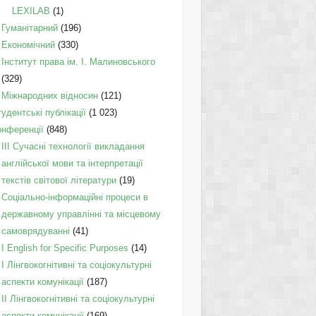
LEXILAB
(1)
Гуманітарний
(196)
Економічний
(330)
Інститут права ім. І. Малиновського
(329)
Міжнародних відносин
(121)
удентські публікації
(1 023)
онференції
(848)
III Сучасні технології викладання
англійської мови та інтерпретації
текстів світової літератури
(19)
Соціально-інформаційні процеси в
державному управлінні та місцевому
самоврядуванні
(41)
І English for Specific Purposes
(14)
I Лінгвокогнітивні та соціокультурні
аспекти комунікації
(187)
IІ Лінгвокогнітивні та соціокультурні
аспекти комунікації
(169)