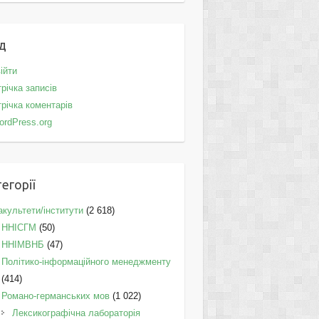
д
ійти
річка записів
річка коментарів
ordPress.org
егорії
культети/інститути
(2 618)
ННІСГМ
(50)
ННІМВНБ
(47)
Політико-інформаційного менеджменту
(414)
Романо-германських мов
(1 022)
Лексикографічна лабораторія