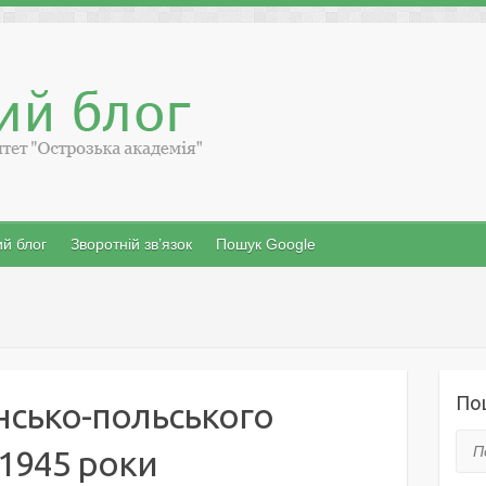
й блог
Зворотній зв’язок
Пошук Google
По
їнсько-польського
Пош
-1945 роки