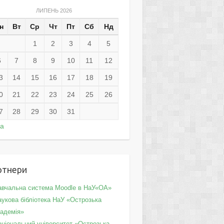
ЛИПЕНЬ 2026
н
Вт
Ср
Чт
Пт
Сб
Нд
1
2
3
4
5
6
7
8
9
10
11
12
3
14
15
16
17
18
19
0
21
22
23
24
25
26
7
28
29
30
31
ра
ртнери
авчальна система Moodle в НаУ«ОА»
укова бібліотека НаУ «Острозька
кадемія»
аціональний університет «Острозька