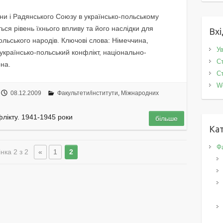
ни і Радянського Союзу в українсько-польському
ться рівень їхнього впливу та його наслідки для
Вхі
польського народів. Ключові слова: Німеччина,
Ув
українсько-польський конфлікт, національно-
Ст
на.
Ст
W
08.12.2009
Факультети/інститути
,
Міжнародних
флікту. 1941-1945 роки
більше
Кат
Фа
нка 2 з 2
«
1
2