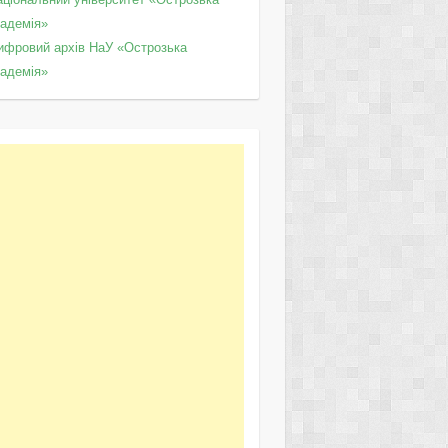
кадемія»
ифровий архів НаУ «Острозька
кадемія»