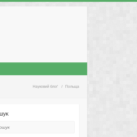
Науковий блоґ
Польща
шук
ук