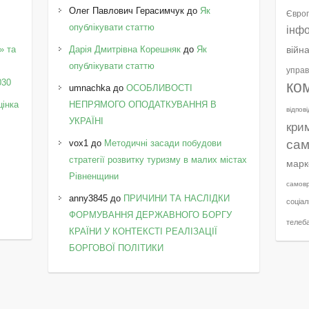
Олег Павлович Герасимчук
до
Як
Європ
опублікувати статтю
інф
» та
Дарія Дмитрівна Корешняк
до
Як
війн
у
опублікувати статтю
управ
030
ко
umnachka
до
ОСОБЛИВОСТІ
цінка
НЕПРЯМОГО ОПОДАТКУВАННЯ В
відпов
УКРАЇНІ
кри
сам
vox1
до
Методичні засади побудови
стратегії розвитку туризму в малих містах
марк
Рівненщини
самов
anny3845
до
ПРИЧИНИ ТА НАСЛІДКИ
соціал
ФОРМУВАННЯ ДЕРЖАВНОГО БОРГУ
телеб
КРАЇНИ У КОНТЕКСТІ РЕАЛІЗАЦІЇ
БОРГОВОЇ ПОЛІТИКИ