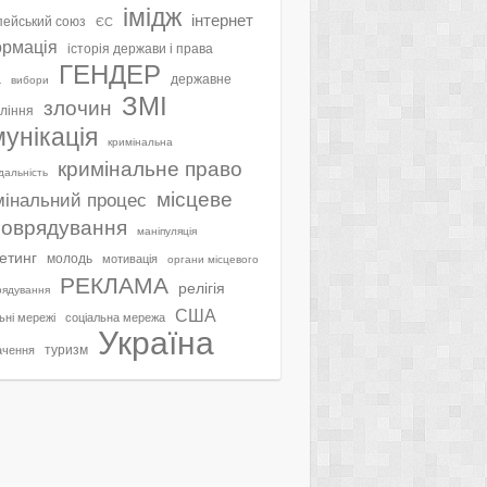
імідж
інтернет
ейський союз
ЄС
ормація
історія держави і права
ГЕНДЕР
а
державне
вибори
ЗМІ
злочин
ління
мунікація
кримінальна
кримінальне право
ідальність
місцеве
мінальний процес
оврядування
маніпуляція
етинг
молодь
мотивація
органи місцевого
РЕКЛАМА
релігія
рядування
США
ьні мережі
соціальна мережа
Україна
туризм
ачення