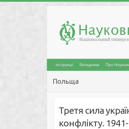
Skip
to
content
Інструкції
Вкладники
Про Наукови
Польща
Третя сила укра
конфлікту. 1941