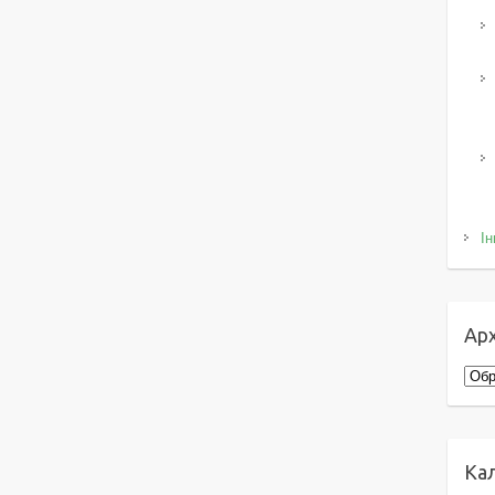
Ін
Арх
Архі
Ка