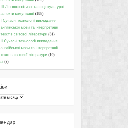
IІI Лінгвокогнітивні та соціокультурні
аспекти комунікації
(198)
I Cучасні технології викладання
англійської мови та інтерпретації
текстів світової літератури
(31)
II Cучасні технології викладання
англійської мови та інтерпретації
текстів світової літератури
(19)
ші
(7)
іви
ви
лендар