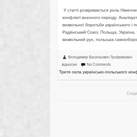
У статті розкривається роль Німеччи
конфлікті воєнного періоду. Аналізує
визвольної боротьби українського і 
Радянський Союз, Польща, Україна, 
визвольний рух, польська самооборо
Володимир Васильович Трофимович
відносин
No Comments
Третя сила українсько-польського кон
Сторі