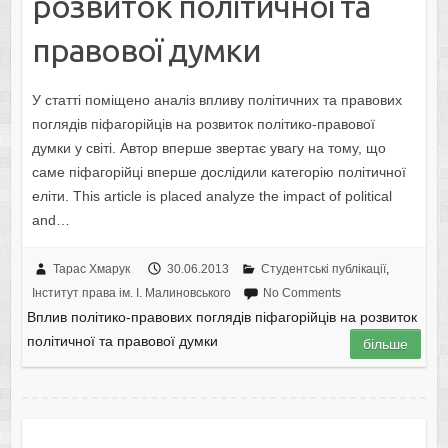
розвиток політичної та
правової думки
У статті поміщено аналіз впливу політичних та правових
поглядів піфагорійців на розвиток політико-правової
думки у світі. Автор вперше звертає увагу на тому, що
саме піфагорійці вперше дослідили категорію політичної
еліти. This article is placed analyze the impact of political
and…
Тарас Хмарук
30.06.2013
Студентські публікації
,
Інститут права ім. І. Малиновського
No Comments
Вплив політико-правових поглядів піфагорійців на розвиток
політичної та правової думки
більше