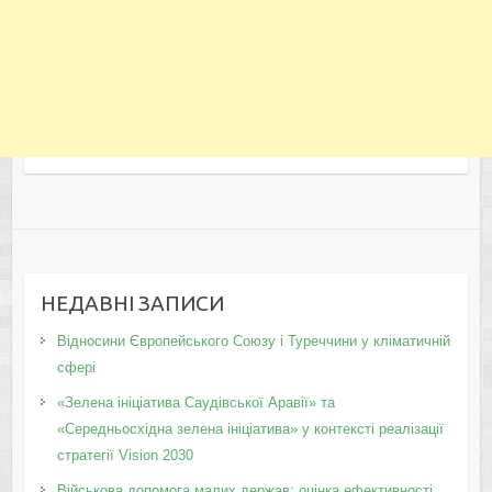
НЕДАВНІ ЗАПИСИ
Відносини Європейського Союзу і Туреччини у кліматичній
сфері
«Зелена ініціатива Саудівської Аравії» та
«Середньосхідна зелена ініціатива» у контексті реалізації
стратегії Vision 2030
Військова допомога малих держав: оцінка ефективності