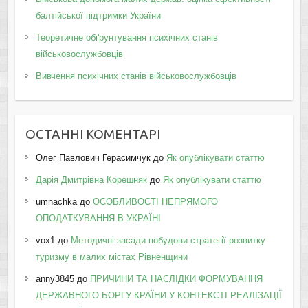
балтійської підтримки України
Теоретичне обґрунтування психічних станів
військовослужбовців
Вивчення психічних станів військовослужбовців
ОСТАННІ КОМЕНТАРІ
Олег Павлович Герасимчук
до
Як опублікувати статтю
Дарія Дмитрівна Корешняк
до
Як опублікувати статтю
umnachka
до
ОСОБЛИВОСТІ НЕПРЯМОГО
ОПОДАТКУВАННЯ В УКРАЇНІ
vox1
до
Методичні засади побудови стратегії розвитку
туризму в малих містах Рівненщини
anny3845
до
ПРИЧИНИ ТА НАСЛІДКИ ФОРМУВАННЯ
ДЕРЖАВНОГО БОРГУ КРАЇНИ У КОНТЕКСТІ РЕАЛІЗАЦІЇ