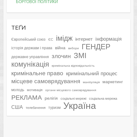
БОРГОВОЇ ПОЛІТИКИ
ТЕҐИ
імідж
інформація
інтернет
Європейський союз
ЄС
ГЕНДЕР
війна
історія держави і права
вибори
ЗМІ
злочин
державне управління
комунікація
кримінальна відповідальність
кримінальне право
кримінальний процес
місцеве самоврядування
маркетинг
маніпуляція
молодь
мотивація
органи місцевого самоврядування
РЕКЛАМА
релігія
соціальні мережі
соціальна мережа
Україна
США
туризм
телебачення