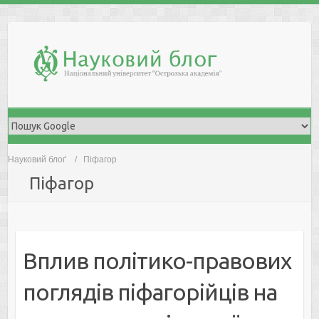
Skip
to
content
Науковий блоґ
Піфагор
Піфагор
Вплив політико-правових
поглядів піфагорійців на