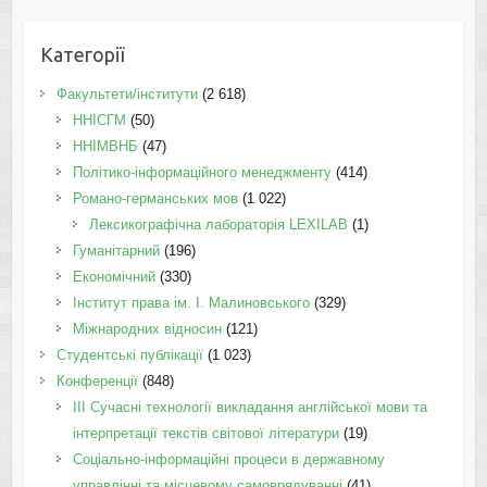
Категорії
Факультети/інститути
(2 618)
ННІСГМ
(50)
ННІМВНБ
(47)
Політико-інформаційного менеджменту
(414)
Романо-германських мов
(1 022)
Лексикографічна лабораторія LEXILAB
(1)
Гуманітарний
(196)
Економічний
(330)
Інститут права ім. І. Малиновського
(329)
Міжнародних відносин
(121)
Студентські публікації
(1 023)
Конференції
(848)
III Сучасні технології викладання англійської мови та
інтерпретації текстів світової літератури
(19)
Соціально-інформаційні процеси в державному
управлінні та місцевому самоврядуванні
(41)