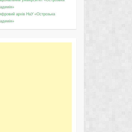
кадемія»
ифровий архів НаУ «Острозька
кадемія»