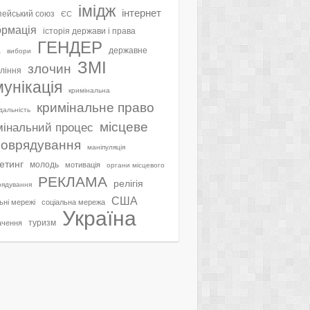
імідж
інтернет
ейський союз
ЄС
ормація
історія держави і права
ГЕНДЕР
а
державне
вибори
ЗМІ
злочин
ління
мунікація
кримінальна
кримінальне право
ідальність
місцеве
мінальний процес
оврядування
маніпуляція
етинг
молодь
мотивація
органи місцевого
РЕКЛАМА
релігія
рядування
США
ьні мережі
соціальна мережа
Україна
туризм
ачення