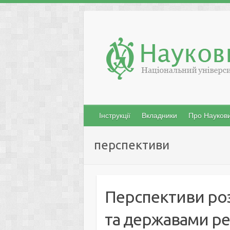
Skip
to
content
Інструкції
Вкладники
Про Наукови
перспективи
Перспективи роз
та державами ре