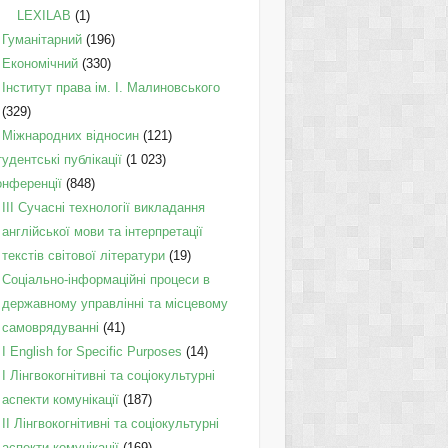
LEXILAB
(1)
Гуманітарний
(196)
Економічний
(330)
Інститут права ім. І. Малиновського
(329)
Міжнародних відносин
(121)
удентські публікації
(1 023)
онференції
(848)
III Сучасні технології викладання
англійської мови та інтерпретації
текстів світової літератури
(19)
Соціально-інформаційні процеси в
державному управлінні та місцевому
самоврядуванні
(41)
І English for Specific Purposes
(14)
I Лінгвокогнітивні та соціокультурні
аспекти комунікації
(187)
IІ Лінгвокогнітивні та соціокультурні
аспекти комунікації
(169)