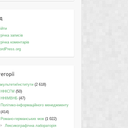
д
ійти
річка записів
річка коментарів
ordPress.org
егорії
культети/інститути
(2 618)
ННІСГМ
(50)
ННІМВНБ
(47)
Політико-інформаційного менеджменту
(414)
Романо-германських мов
(1 022)
Лексикографічна лабораторія