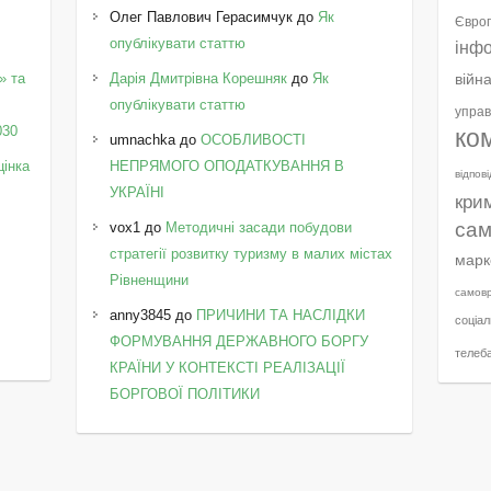
Олег Павлович Герасимчук
до
Як
Європ
опублікувати статтю
інф
» та
Дарія Дмитрівна Корешняк
до
Як
війн
у
опублікувати статтю
управ
030
ко
umnachka
до
ОСОБЛИВОСТІ
цінка
НЕПРЯМОГО ОПОДАТКУВАННЯ В
відпов
УКРАЇНІ
кри
сам
vox1
до
Методичні засади побудови
стратегії розвитку туризму в малих містах
марк
Рівненщини
самов
anny3845
до
ПРИЧИНИ ТА НАСЛІДКИ
соціал
ФОРМУВАННЯ ДЕРЖАВНОГО БОРГУ
телеб
КРАЇНИ У КОНТЕКСТІ РЕАЛІЗАЦІЇ
БОРГОВОЇ ПОЛІТИКИ