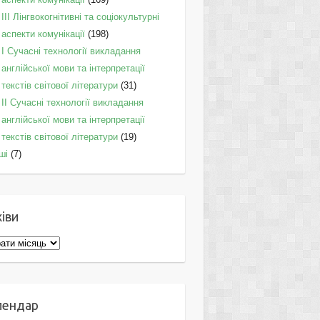
IІI Лінгвокогнітивні та соціокультурні
аспекти комунікації
(198)
I Cучасні технології викладання
англійської мови та інтерпретації
текстів світової літератури
(31)
II Cучасні технології викладання
англійської мови та інтерпретації
текстів світової літератури
(19)
ші
(7)
іви
ви
лендар