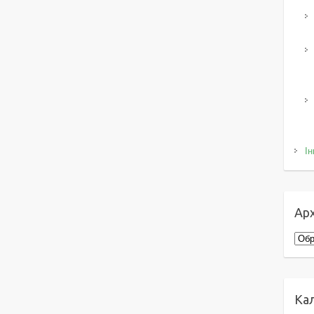
Ін
Арх
Архі
Ка