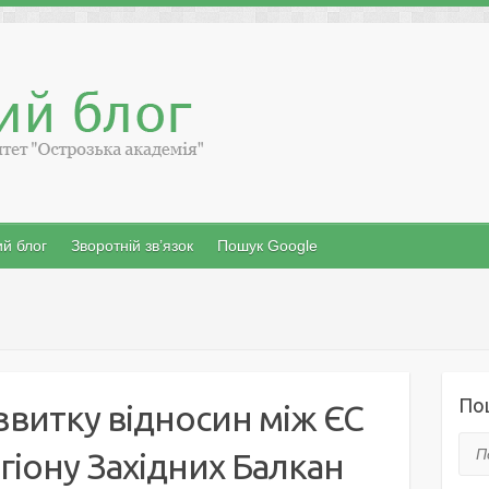
й блог
Зворотній зв’язок
Пошук Google
По
витку відносин між ЄС
Пош
гіону Західних Балкан