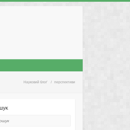
Науковий блоґ
перспективи
шук
ук