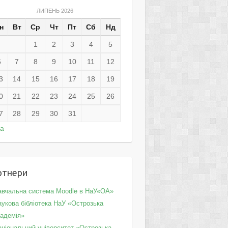
ЛИПЕНЬ 2026
н
Вт
Ср
Чт
Пт
Сб
Нд
1
2
3
4
5
6
7
8
9
10
11
12
3
14
15
16
17
18
19
0
21
22
23
24
25
26
7
28
29
30
31
ра
ртнери
авчальна система Moodle в НаУ«ОА»
укова бібліотека НаУ «Острозька
кадемія»
аціональний університет «Острозька