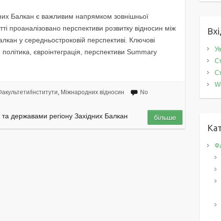
дних Балкан є важливим напрямком зовнішньої
тті проаналізовано перспективи розвитку відносин між
Вхі
алкан у середньостроковій перспективі. Ключові
Ув
я політика, євроінтеграція, перспективи Summary
Ст
Ст
W
Факультети/інститути
,
Міжнародних відносин
No
 та державами регіону Західних Балкан
більше
Кат
Фа