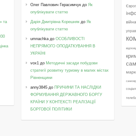
Олег Павлович Герасимчук
до
Як
Європ
опублікувати статтю
інф
» та
Дарія Дмитрівна Корешняк
до
Як
війн
у
опублікувати статтю
управ
030
ко
umnachka
до
ОСОБЛИВОСТІ
цінка
НЕПРЯМОГО ОПОДАТКУВАННЯ В
відпов
УКРАЇНІ
кри
сам
vox1
до
Методичні засади побудови
стратегії розвитку туризму в малих містах
марк
Рівненщини
самов
anny3845
до
ПРИЧИНИ ТА НАСЛІДКИ
соціал
ФОРМУВАННЯ ДЕРЖАВНОГО БОРГУ
телеб
КРАЇНИ У КОНТЕКСТІ РЕАЛІЗАЦІЇ
БОРГОВОЇ ПОЛІТИКИ