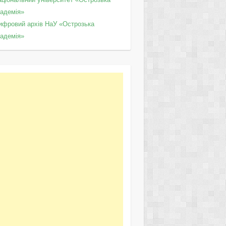
кадемія»
ифровий архів НаУ «Острозька
кадемія»