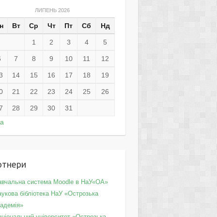
ЛИПЕНЬ 2026
н
Вт
Ср
Чт
Пт
Сб
Нд
1
2
3
4
5
6
7
8
9
10
11
12
3
14
15
16
17
18
19
0
21
22
23
24
25
26
7
28
29
30
31
ра
ртнери
авчальна система Moodle в НаУ«ОА»
укова бібліотека НаУ «Острозька
кадемія»
аціональний університет «Острозька