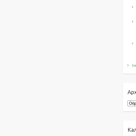
Ін
Арх
Архі
Ка