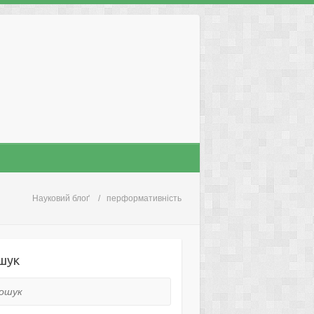
Науковий блоґ
перформативність
шук
ук