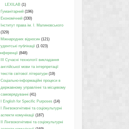
LEXILAB
(1)
Гуманітарний
(196)
Економічний
(330)
Інститут права ім. І. Малиновського
(329)
Міжнародних відносин
(121)
удентські публікації
(1 023)
онференції
(848)
III Сучасні технології викладання
англійської мови та інтерпретації
текстів світової літератури
(19)
Соціально-інформаційні процеси в
державному управлінні та місцевому
самоврядуванні
(41)
І English for Specific Purposes
(14)
I Лінгвокогнітивні та соціокультурні
аспекти комунікації
(187)
IІ Лінгвокогнітивні та соціокультурні
аспекти комунікації
(169)