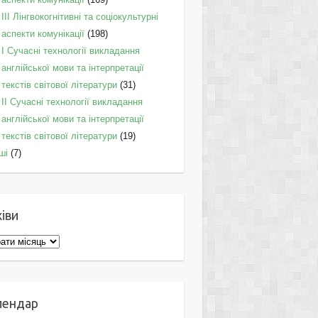
IІI Лінгвокогнітивні та соціокультурні
аспекти комунікації
(198)
I Cучасні технології викладання
англійської мови та інтерпретації
текстів світової літератури
(31)
II Cучасні технології викладання
англійської мови та інтерпретації
текстів світової літератури
(19)
ші
(7)
іви
ви
лендар