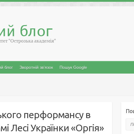
й блог
Зворотній зв’язок
Пошук Google
По
ького перформансу в
Пош
і Лесі Українки «Оргія»