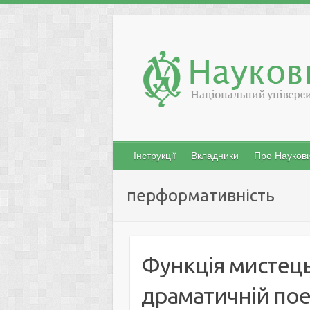
Skip
to
content
Інструкції
Вкладники
Про Наукови
перформативність
Функція мистец
драматичній поем