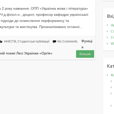
 року навчання, ОПП «Українка мова і література»
Ч д.філол.н., доцент, професор кафедри української
Вхі
то підходи до осмислення перформансу та
Ув
культури та мистецтва. Проаналізовано останні…
Ст
Ст
Функці
ННІСГМ
,
Студентські публікації
No Comments
W
я
ій поемі Лесі Українки «Оргія»
більше
Кат
Фа