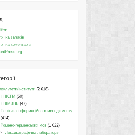
д
ійти
річка записів
річка коментарів
ordPress.org
егорії
культети/інститути
(2 618)
ННІСГМ
(50)
ННІМВНБ
(47)
Політико-інформаційного менеджменту
(414)
Романо-германських мов
(1 022)
Лексикографічна лабораторія