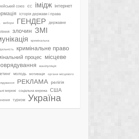
імідж
інтернет
ейський союз
ЄС
ормація
історія держави і права
ГЕНДЕР
а
державне
вибори
ЗМІ
злочин
ління
мунікація
кримінальна
кримінальне право
ідальність
місцеве
мінальний процес
оврядування
маніпуляція
етинг
молодь
мотивація
органи місцевого
РЕКЛАМА
релігія
рядування
США
ьні мережі
соціальна мережа
Україна
туризм
ачення