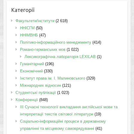
Категорії
Факультети/інститути
(2 618)
ННІСГМ
(50)
ННІМВНБ
(47)
Політико-інформаційного менеджменту
(414)
Романо-германських мов
(1 022)
Лексикографічна лабораторія LEXILAB
(1)
Гуманітарний
(196)
Економічний
(330)
Інститут права ім. І. Малиновського
(329)
Міжнародних відносин
(121)
Студентські публікації
(1 023)
Конференції
(848)
III Сучасні технології викладання англійської мови та
інтерпретації текстів світової літератури
(19)
Соціально-інформаційні процеси в державному
управлінні та місцевому самоврядуванні
(41)