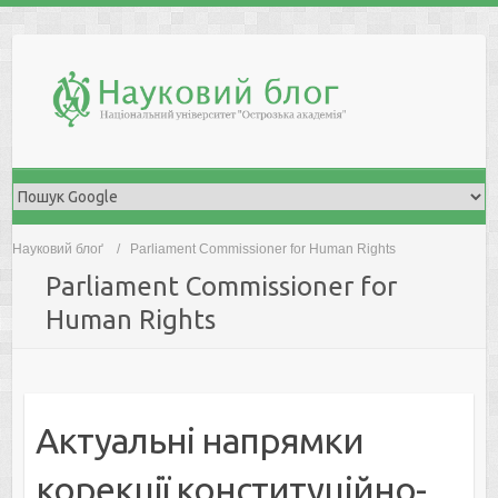
Skip
to
content
Науковий блоґ
Parliament Commissioner for Human Rights
Parliament Commissioner for
Human Rights
Актуальні напрямки
корекції конституційно-