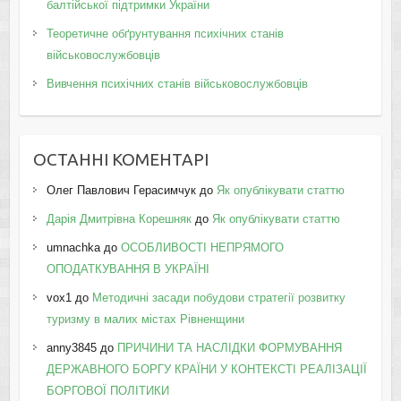
балтійської підтримки України
Теоретичне обґрунтування психічних станів
військовослужбовців
Вивчення психічних станів військовослужбовців
ОСТАННІ КОМЕНТАРІ
Олег Павлович Герасимчук
до
Як опублікувати статтю
Дарія Дмитрівна Корешняк
до
Як опублікувати статтю
umnachka
до
ОСОБЛИВОСТІ НЕПРЯМОГО
ОПОДАТКУВАННЯ В УКРАЇНІ
vox1
до
Методичні засади побудови стратегії розвитку
туризму в малих містах Рівненщини
anny3845
до
ПРИЧИНИ ТА НАСЛІДКИ ФОРМУВАННЯ
ДЕРЖАВНОГО БОРГУ КРАЇНИ У КОНТЕКСТІ РЕАЛІЗАЦІЇ
БОРГОВОЇ ПОЛІТИКИ