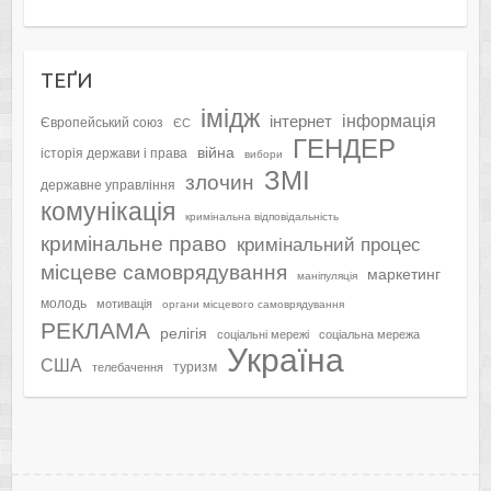
ТЕҐИ
імідж
інформація
інтернет
Європейський союз
ЄС
ГЕНДЕР
війна
історія держави і права
вибори
ЗМІ
злочин
державне управління
комунікація
кримінальна відповідальність
кримінальне право
кримінальний процес
місцеве самоврядування
маркетинг
маніпуляція
молодь
мотивація
органи місцевого самоврядування
РЕКЛАМА
релігія
соціальні мережі
соціальна мережа
Україна
США
туризм
телебачення