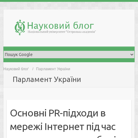
Skip
to
content
Науковий блоґ
Парламент України
Парламент України
Основні PR-підходи в
мережі Інтернет під час