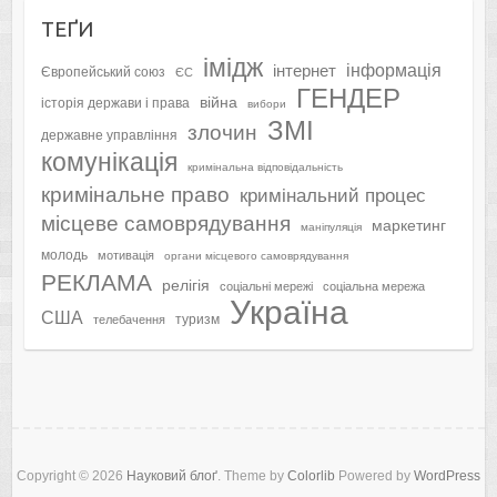
ТЕҐИ
імідж
інформація
інтернет
Європейський союз
ЄС
ГЕНДЕР
війна
історія держави і права
вибори
ЗМІ
злочин
державне управління
комунікація
кримінальна відповідальність
кримінальне право
кримінальний процес
місцеве самоврядування
маркетинг
маніпуляція
молодь
мотивація
органи місцевого самоврядування
РЕКЛАМА
релігія
соціальні мережі
соціальна мережа
Україна
США
туризм
телебачення
Copyright © 2026
Науковий блоґ
. Theme by
Colorlib
Powered by
WordPress