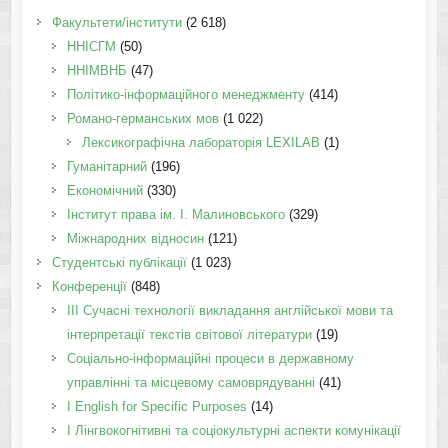
Факультети/інститути
(2 618)
ННІСГМ
(50)
ННІМВНБ
(47)
Політико-інформаційного менеджменту
(414)
Романо-германських мов
(1 022)
Лексикографічна лабораторія LEXILAB
(1)
Гуманітарний
(196)
Економічний
(330)
Інститут права ім. І. Малиновського
(329)
Міжнародних відносин
(121)
Студентські публікації
(1 023)
Конференції
(848)
III Сучасні технології викладання англійської мови та
інтерпретації текстів світової літератури
(19)
Соціально-інформаційні процеси в державному
управлінні та місцевому самоврядуванні
(41)
І English for Specific Purposes
(14)
I Лінгвокогнітивні та соціокультурні аспекти комунікації