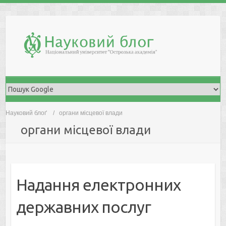
Skip
to
content
Науковий блоґ
органи місцевої влади
органи місцевої влади
Надання електронних
державних послуг