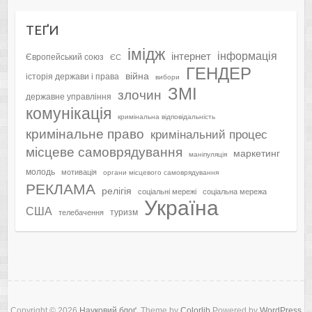
ТЕҐИ
імідж
інформація
інтернет
Європейський союз
ЄС
ГЕНДЕР
війна
історія держави і права
вибори
ЗМІ
злочин
державне управління
комунікація
кримінальна відповідальність
кримінальне право
кримінальний процес
місцеве самоврядування
маркетинг
маніпуляція
молодь
мотивація
органи місцевого самоврядування
РЕКЛАМА
релігія
соціальні мережі
соціальна мережа
Україна
США
туризм
телебачення
Copyright © 2026
Науковий блоґ
. Theme by
Colorlib
Powered by
WordPress