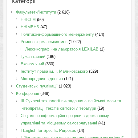
Категорії
Факультети/інститути
(2 618)
ННІСГМ
(50)
ННІМВНБ
(47)
Політико-інформаційного менеджменту
(414)
Романо-германських мов
(1 022)
Лексикографічна лабораторія LEXILAB
(1)
Гуманітарний
(196)
Економічний
(330)
Інститут права ім. І. Малиновського
(329)
Міжнародних відносин
(121)
Студентські публікації
(1 023)
Конференції
(848)
III Сучасні технології викладання англійської мови та
інтерпретації текстів світової літератури
(19)
Соціально-інформаційні процеси в державному
управлінні та місцевому самоврядуванні
(41)
І English for Specific Purposes
(14)
I Лінгвокогнітивні та соціокультурні аспекти комунікації