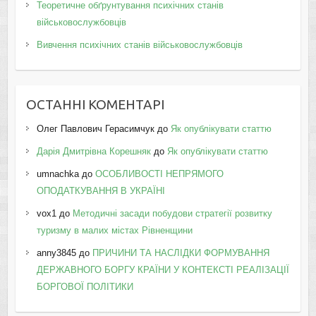
Теоретичне обґрунтування психічних станів
військовослужбовців
Вивчення психічних станів військовослужбовців
ОСТАННІ КОМЕНТАРІ
Олег Павлович Герасимчук
до
Як опублікувати статтю
Дарія Дмитрівна Корешняк
до
Як опублікувати статтю
umnachka
до
ОСОБЛИВОСТІ НЕПРЯМОГО
ОПОДАТКУВАННЯ В УКРАЇНІ
vox1
до
Методичні засади побудови стратегії розвитку
туризму в малих містах Рівненщини
anny3845
до
ПРИЧИНИ ТА НАСЛІДКИ ФОРМУВАННЯ
ДЕРЖАВНОГО БОРГУ КРАЇНИ У КОНТЕКСТІ РЕАЛІЗАЦІЇ
БОРГОВОЇ ПОЛІТИКИ