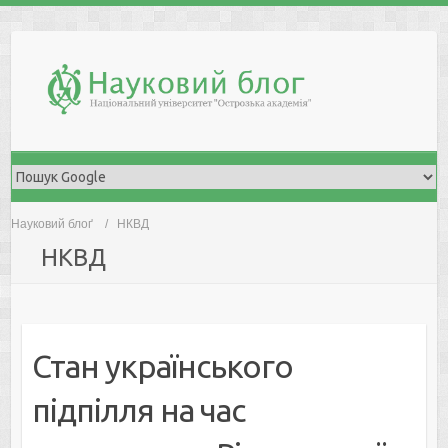
Skip
to
content
Науковий блоґ
НКВД
НКВД
Стан українського
підпілля на час