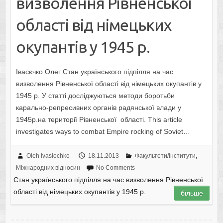
визволення Рівненської
області від німецьких
окупантів у 1945 р.
Івасєчко Олег Стан українського підпілля на час
визволення Рівненської області від німецьких окупантів у
1945 р. У статті досліджуються методи боротьби
карально-репресивних органів радянської влади у
1945р.на території Рівненської області. This article
investigates ways to combat Empire rocking of Soviet…
Oleh Ivasiechko
18.11.2013
Факультети/інститути
,
Міжнародних відносин
No Comments
Стан українського підпілля на час визволення Рівненської
області від німецьких окупантів у 1945 р.
більше