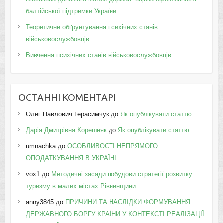
балтійської підтримки України
Теоретичне обґрунтування психічних станів
військовослужбовців
Вивчення психічних станів військовослужбовців
ОСТАННІ КОМЕНТАРІ
Олег Павлович Герасимчук
до
Як опублікувати статтю
Дарія Дмитрівна Корешняк
до
Як опублікувати статтю
umnachka
до
ОСОБЛИВОСТІ НЕПРЯМОГО
ОПОДАТКУВАННЯ В УКРАЇНІ
vox1
до
Методичні засади побудови стратегії розвитку
туризму в малих містах Рівненщини
anny3845
до
ПРИЧИНИ ТА НАСЛІДКИ ФОРМУВАННЯ
ДЕРЖАВНОГО БОРГУ КРАЇНИ У КОНТЕКСТІ РЕАЛІЗАЦІЇ