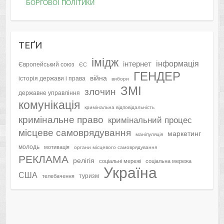
БОРГОВОЇ ПОЛІТИКИ
ТЕҐИ
імідж
інформація
інтернет
Європейський союз
ЄС
ГЕНДЕР
війна
історія держави і права
вибори
ЗМІ
злочин
державне управління
комунікація
кримінальна відповідальність
кримінальне право
кримінальний процес
місцеве самоврядування
маркетинг
маніпуляція
молодь
мотивація
органи місцевого самоврядування
РЕКЛАМА
релігія
соціальні мережі
соціальна мережа
Україна
США
туризм
телебачення