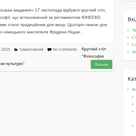
озька академія» 17 листопада відбувся круглий стіл,
ософії, що встановлений за регламентом ЮНЕСКО.
Вхі
вже стало традиційним для вишу. Цьогоріч темою для
Ув
го німецького мислителя Фрідріха Ніцше…
Ст
Ст
Круглий стіл
1.2010
Гуманітарний
No Comments
W
“Філософія
зи культури”
більше
Кат
Фа