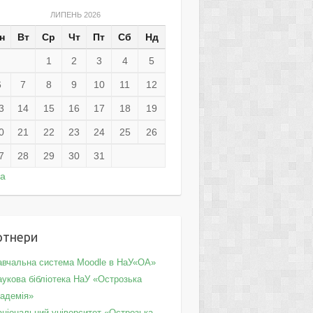
ЛИПЕНЬ 2026
н
Вт
Ср
Чт
Пт
Сб
Нд
1
2
3
4
5
6
7
8
9
10
11
12
3
14
15
16
17
18
19
0
21
22
23
24
25
26
7
28
29
30
31
ра
ртнери
авчальна система Moodle в НаУ«ОА»
укова бібліотека НаУ «Острозька
кадемія»
аціональний університет «Острозька