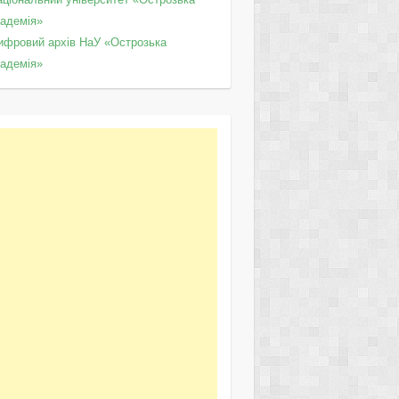
кадемія»
ифровий архів НаУ «Острозька
кадемія»