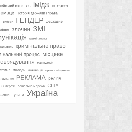
імідж
інтернет
ейський союз
ЄС
ормація
історія держави і права
ГЕНДЕР
а
державне
вибори
ЗМІ
злочин
ління
мунікація
кримінальна
кримінальне право
ідальність
місцеве
мінальний процес
оврядування
маніпуляція
етинг
молодь
мотивація
органи місцевого
РЕКЛАМА
релігія
рядування
США
ьні мережі
соціальна мережа
Україна
туризм
ачення