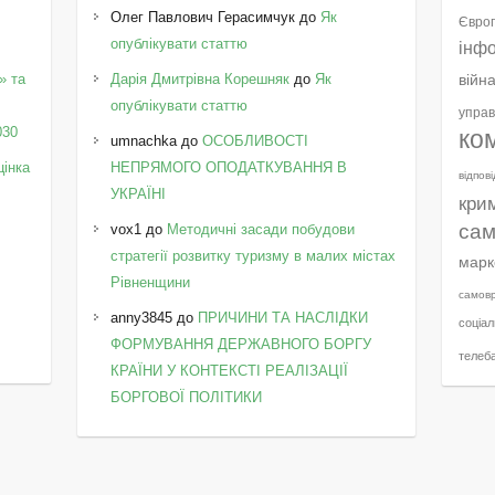
Олег Павлович Герасимчук
до
Як
Європ
опублікувати статтю
інф
» та
Дарія Дмитрівна Корешняк
до
Як
війн
у
опублікувати статтю
управ
030
ко
umnachka
до
ОСОБЛИВОСТІ
цінка
НЕПРЯМОГО ОПОДАТКУВАННЯ В
відпов
УКРАЇНІ
кри
сам
vox1
до
Методичні засади побудови
стратегії розвитку туризму в малих містах
марк
Рівненщини
самов
anny3845
до
ПРИЧИНИ ТА НАСЛІДКИ
соціал
ФОРМУВАННЯ ДЕРЖАВНОГО БОРГУ
телеб
КРАЇНИ У КОНТЕКСТІ РЕАЛІЗАЦІЇ
БОРГОВОЇ ПОЛІТИКИ