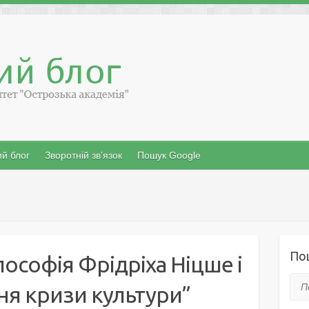
й блог
Зворотній зв’язок
Пошук Google
По
лософія Фрідріха Ніцше і
Пош
ня кризи культури”