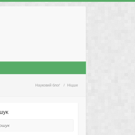
Науковий блоґ
Ніцше
шук
ук