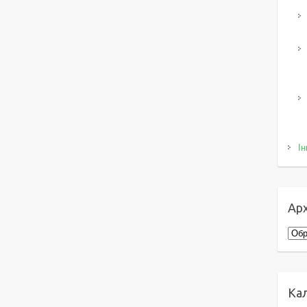
Ін
Арх
Архі
Ка