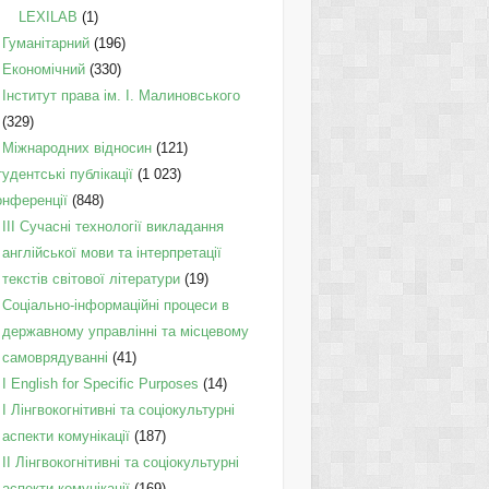
LEXILAB
(1)
Гуманітарний
(196)
Економічний
(330)
Інститут права ім. І. Малиновського
(329)
Міжнародних відносин
(121)
удентські публікації
(1 023)
онференції
(848)
III Сучасні технології викладання
англійської мови та інтерпретації
текстів світової літератури
(19)
Соціально-інформаційні процеси в
державному управлінні та місцевому
самоврядуванні
(41)
І English for Specific Purposes
(14)
I Лінгвокогнітивні та соціокультурні
аспекти комунікації
(187)
IІ Лінгвокогнітивні та соціокультурні
аспекти комунікації
(169)