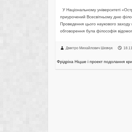
У Національному університеті «Остр
приурочений Всесвітньому дню філ
Проведення цього наукового заходу 
обговорення була філософія відомо
Дмитро Михайлович Шевчук
18.1
Фрідріха Ніцше і проект подолання кри