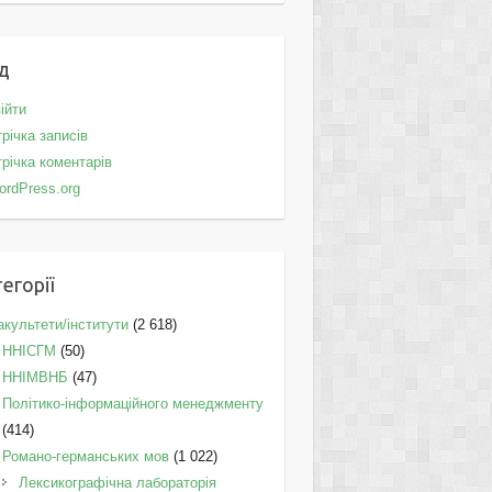
д
ійти
річка записів
річка коментарів
ordPress.org
егорії
культети/інститути
(2 618)
ННІСГМ
(50)
ННІМВНБ
(47)
Політико-інформаційного менеджменту
(414)
Романо-германських мов
(1 022)
Лексикографічна лабораторія