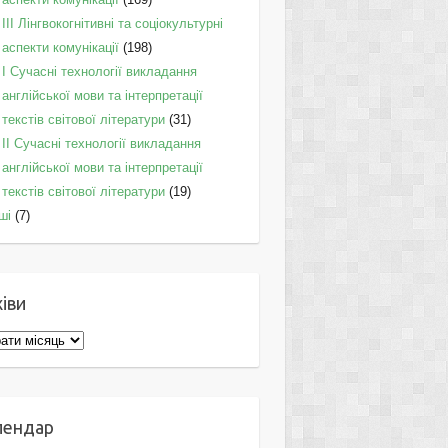
IІI Лінгвокогнітивні та соціокультурні
аспекти комунікації
(198)
I Cучасні технології викладання
англійської мови та інтерпретації
текстів світової літератури
(31)
II Cучасні технології викладання
англійської мови та інтерпретації
текстів світової літератури
(19)
ші
(7)
іви
ви
лендар