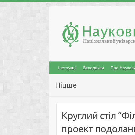
Skip
to
content
Інструкції
Вкладники
Про Наукови
Ніцше
Круглий стіл “Фі
проект подолан