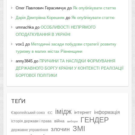
Олег Павлович Герасимчук
до
Як опублікувати статтю
Дарія Дмитрівна Корешняк
до
Як опублікувати статтю
umnachka
до
ОСОБЛИВОСТІ НЕПРЯМОГО
ОПОДАТКУВАННЯ В УКРАЇНІ
vox1
до
Методичні засади побудови стратегії розвитку
туризму в малих містах Рівненщини
anny3845
до
ПРИЧИНИ ТА НАСЛІДКИ ФОРМУВАННЯ
ДЕРЖАВНОГО БОРГУ КРАЇНИ У КОНТЕКСТІ РЕАЛІЗАЦІЇ
БОРГОВОЇ ПОЛІТИКИ
ТЕҐИ
імідж
інформація
інтернет
Європейський союз
ЄС
ГЕНДЕР
війна
історія держави і права
вибори
ЗМІ
злочин
державне управління