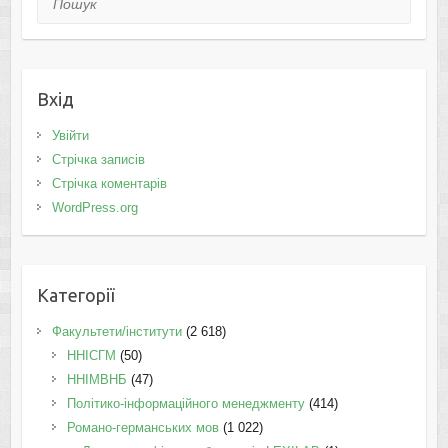
Вхід
Увійти
Стрічка записів
Стрічка коментарів
WordPress.org
Категорії
Факультети/інститути
(2 618)
ННІСГМ
(50)
ННІМВНБ
(47)
Політико-інформаційного менеджменту
(414)
Романо-германських мов
(1 022)