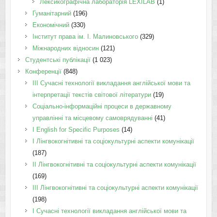
Лексикографічна лабораторія LEXILAB
(1)
Гуманітарний
(196)
Економічний
(330)
Інститут права ім. І. Малиновського
(329)
Міжнародних відносин
(121)
Студентські публікації
(1 023)
Конференції
(848)
III Сучасні технології викладання англійської мови та
інтерпретації текстів світової літератури
(19)
Соціально-інформаційні процеси в державному
управлінні та місцевому самоврядуванні
(41)
І English for Specific Purposes
(14)
I Лінгвокогнітивні та соціокультурні аспекти комунікації
(187)
IІ Лінгвокогнітивні та соціокультурні аспекти комунікації
(169)
IІI Лінгвокогнітивні та соціокультурні аспекти комунікації
(198)
I Cучасні технології викладання англійської мови та