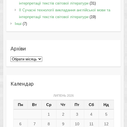
інтерпретації текстів світової літератури
(31)
II Cучасні технології викладання англійської мови та
інтерпретації текстів світової літератури
(19)
Інші
(7)
Архіви
Архіви
Календар
ЛИПЕНЬ 2026
Пн
Вт
Ср
Чт
Пт
Сб
Нд
1
2
3
4
5
6
7
8
9
10
11
12