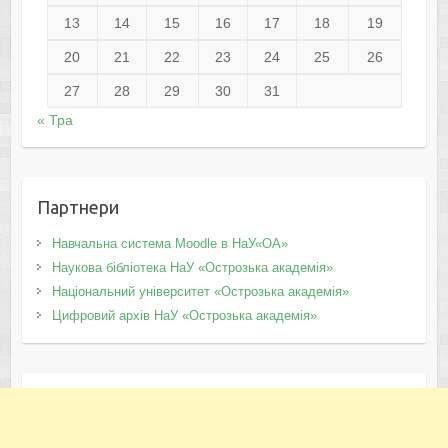
13
14
15
16
17
18
19
20
21
22
23
24
25
26
27
28
29
30
31
« Тра
Партнери
Навчальна система Moodle в НаУ«ОА»
Наукова бібліотека НаУ «Острозька академія»
Національний університет «Острозька академія»
Цифровий архів НаУ «Острозька академія»