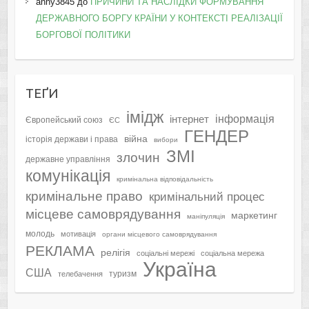
anny3845
до
ПРИЧИНИ ТА НАСЛІДКИ ФОРМУВАННЯ
ДЕРЖАВНОГО БОРГУ КРАЇНИ У КОНТЕКСТІ РЕАЛІЗАЦІЇ
БОРГОВОЇ ПОЛІТИКИ
ТЕҐИ
імідж
інформація
інтернет
Європейський союз
ЄС
ГЕНДЕР
війна
історія держави і права
вибори
ЗМІ
злочин
державне управління
комунікація
кримінальна відповідальність
кримінальне право
кримінальний процес
місцеве самоврядування
маркетинг
маніпуляція
молодь
мотивація
органи місцевого самоврядування
РЕКЛАМА
релігія
соціальні мережі
соціальна мережа
Україна
США
туризм
телебачення