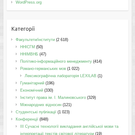
WordPress.org
Категорії
Факультети/інститути
(2 618)
ННІСГМ
(50)
ННІМВНБ
(47)
Політико-інформаційного менеджменту
(414)
Романо-германських мов
(1 022)
Лексикографічна лабораторія LEXILAB
(1)
Гуманітарний
(196)
Економічний
(330)
Інститут права ім. І. Малиновського
(329)
Міжнародних відносин
(121)
Студентські публікації
(1 023)
Конференції
(848)
III Сучасні технології викладання англійської мови та
інтерпретації текстів світової літератури
(19)