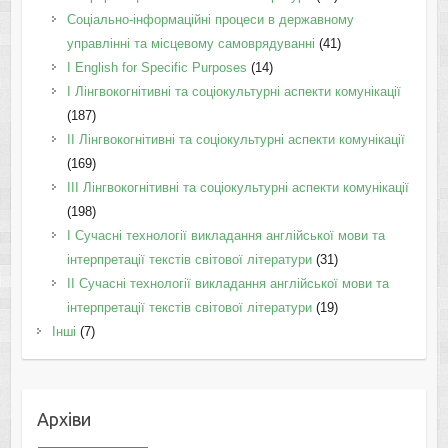
Соціально-інформаційні процеси в державному
управлінні та місцевому самоврядуванні
(41)
І English for Specific Purposes
(14)
I Лінгвокогнітивні та соціокультурні аспекти комунікації
(187)
IІ Лінгвокогнітивні та соціокультурні аспекти комунікації
(169)
IІI Лінгвокогнітивні та соціокультурні аспекти комунікації
(198)
I Cучасні технології викладання англійської мови та
інтерпретації текстів світової літератури
(31)
II Cучасні технології викладання англійської мови та
інтерпретації текстів світової літератури
(19)
Інші
(7)
Архіви