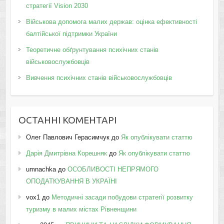
стратегії Vision 2030
Військова допомога малих держав: оцінка ефективності
балтійської підтримки України
Теоретичне обґрунтування психічних станів
військовослужбовців
Вивчення психічних станів військовослужбовців
ОСТАННІ КОМЕНТАРІ
Олег Павлович Герасимчук
до
Як опублікувати статтю
Дарія Дмитрівна Корешняк
до
Як опублікувати статтю
umnachka
до
ОСОБЛИВОСТІ НЕПРЯМОГО
ОПОДАТКУВАННЯ В УКРАЇНІ
vox1
до
Методичні засади побудови стратегії розвитку
туризму в малих містах Рівненщини