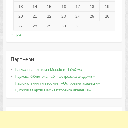
13
14
15
16
17
18
19
20
21
22
23
24
25
26
27
28
29
30
31
« Тра
Партнери
Навчальна система Moodle в НаУ«ОА»
Наукова бібліотека НаУ «Острозька академія»
Національний університет «Острозька академія»
Цифровий архів НаУ «Острозька академія»