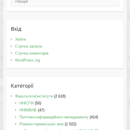
Вхід
Увійти
Стрічка записів
Стрічка коментарів
WordPress.org
Категорії
Факультети/інститути
(2 618)
ННІСГМ
(50)
ННІМВНБ
(47)
Політико-інформаційного менеджменту
(414)
Романо-германських мов
(1 022)