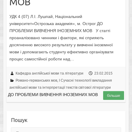
МОВ
УДК 4 (07) Л.І. Лушпай, Національний
університет«Острозька академія», м. Острог ДО
ПРОБЛЕМИ ВИВЧЕННЯ ІНОЗЕМНИХ МОВ У статті
проаналізовано чинники і фактори, які сприяють
досягненню високого результату у вивченні іноземної
мови і допомагають студенту ефективно організувати
процес самостійної роботи над…
Кафедра англійської мови та літератури
23.02.2015
Романо-германських мов
,
I Cучасні технології викладання
англійської мови та інтерпретації текстів світової літератури
ДО ПРОБЛЕМИ ВИВЧЕННЯ ІНОЗЕМНИХ МОВ
більше
Пошук
Пошук