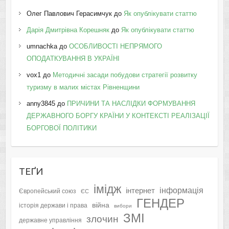
Олег Павлович Герасимчук
до
Як опублікувати статтю
Дарія Дмитрівна Корешняк
до
Як опублікувати статтю
umnachka
до
ОСОБЛИВОСТІ НЕПРЯМОГО
ОПОДАТКУВАННЯ В УКРАЇНІ
vox1
до
Методичні засади побудови стратегії розвитку
туризму в малих містах Рівненщини
anny3845
до
ПРИЧИНИ ТА НАСЛІДКИ ФОРМУВАННЯ
ДЕРЖАВНОГО БОРГУ КРАЇНИ У КОНТЕКСТІ РЕАЛІЗАЦІЇ
БОРГОВОЇ ПОЛІТИКИ
ТЕҐИ
імідж
інформація
інтернет
Європейський союз
ЄС
ГЕНДЕР
війна
історія держави і права
вибори
ЗМІ
злочин
державне управління