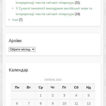
інтерпретації текстів світової літератури
(31)
II Cучасні технології викладання англійської мови та
інтерпретації текстів світової літератури
(19)
Інші
(7)
Архіви
Архіви
Календар
ЛИПЕНЬ 2026
Пн
Вт
Ср
Чт
Пт
Сб
Нд
1
2
3
4
5
6
7
8
9
10
11
12