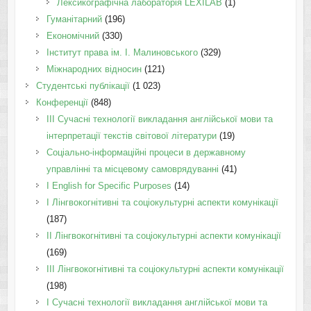
Лексикографічна лабораторія LEXILAB
(1)
Гуманітарний
(196)
Економічний
(330)
Інститут права ім. І. Малиновського
(329)
Міжнародних відносин
(121)
Студентські публікації
(1 023)
Конференції
(848)
III Сучасні технології викладання англійської мови та
інтерпретації текстів світової літератури
(19)
Соціально-інформаційні процеси в державному
управлінні та місцевому самоврядуванні
(41)
І English for Specific Purposes
(14)
I Лінгвокогнітивні та соціокультурні аспекти комунікації
(187)
IІ Лінгвокогнітивні та соціокультурні аспекти комунікації
(169)
IІI Лінгвокогнітивні та соціокультурні аспекти комунікації
(198)
I Cучасні технології викладання англійської мови та