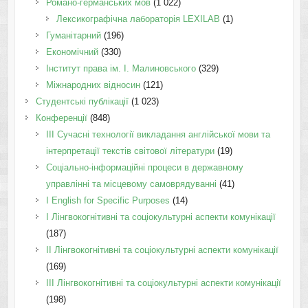
Романо-германських мов
(1 022)
Лексикографічна лабораторія LEXILAB
(1)
Гуманітарний
(196)
Економічний
(330)
Інститут права ім. І. Малиновського
(329)
Міжнародних відносин
(121)
Студентські публікації
(1 023)
Конференції
(848)
III Сучасні технології викладання англійської мови та
інтерпретації текстів світової літератури
(19)
Соціально-інформаційні процеси в державному
управлінні та місцевому самоврядуванні
(41)
І English for Specific Purposes
(14)
I Лінгвокогнітивні та соціокультурні аспекти комунікації
(187)
IІ Лінгвокогнітивні та соціокультурні аспекти комунікації
(169)
IІI Лінгвокогнітивні та соціокультурні аспекти комунікації
(198)