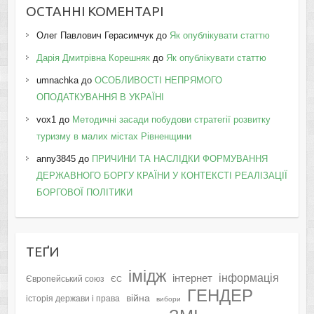
ОСТАННІ КОМЕНТАРІ
Олег Павлович Герасимчук
до
Як опублікувати статтю
Дарія Дмитрівна Корешняк
до
Як опублікувати статтю
umnachka
до
ОСОБЛИВОСТІ НЕПРЯМОГО
ОПОДАТКУВАННЯ В УКРАЇНІ
vox1
до
Методичні засади побудови стратегії розвитку
туризму в малих містах Рівненщини
anny3845
до
ПРИЧИНИ ТА НАСЛІДКИ ФОРМУВАННЯ
ДЕРЖАВНОГО БОРГУ КРАЇНИ У КОНТЕКСТІ РЕАЛІЗАЦІЇ
БОРГОВОЇ ПОЛІТИКИ
ТЕҐИ
імідж
інформація
інтернет
Європейський союз
ЄС
ГЕНДЕР
війна
історія держави і права
вибори