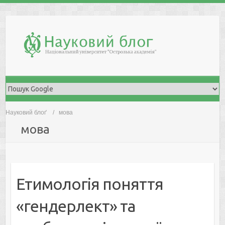
Skip
to
content
Науковий блоґ
мова
мова
Етимологія поняття
«гендерлект» та