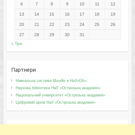
6
7
8
9
10
11
12
13
14
15
16
17
18
19
20
21
22
23
24
25
26
27
28
29
30
31
« Тра
Партнери
Навчальна система Moodle в НаУ«ОА»
Наукова бібліотека НаУ «Острозька академія»
Національний університет «Острозька академія»
Цифровий архів НаУ «Острозька академія»