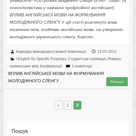
університет «Острозька академія» Секція (Етно-, соціо- та
психолінгвістика у навчанні професійної англійської)
ВПЛИВ АНГЛІЙСЬКОЇ МОВИ НА ФОРМУВАННЯ
МОЛОДІЖНОГО СЛЕНГУ У цій статті розглянуто влив
іноземних мов, особливо англійської мови, на утворення
молодіжного українського сленгу. Коротко…
Кафедра міжнародної мовної комунікації
15.03.2013
І English for Specific Purposes
,
Студентські публікації
,
Романо-
германських мов
,
Конференції
2 коментарі
ВПЛИВ АНГЛІЙСЬКОЇ МОВИ НА ФОРМУВАННЯ
МОЛОДІЖНОГО СЛЕНГУ
більше
«
1
2
Пошук