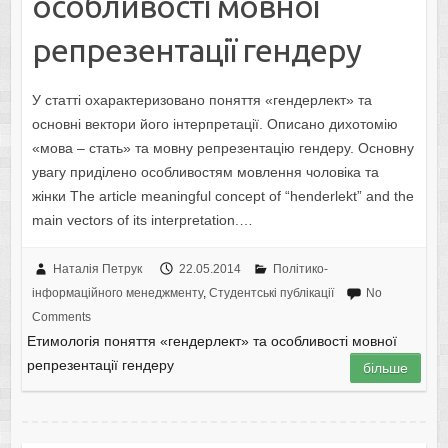
особливості мовної
репрезентації гендеру
У статті охарактеризовано поняття «гендерлект» та
основні вектори його інтерпретації. Описано дихотомію
«мова – стать» та мовну репрезентацію гендеру. Основну
увагу приділено особливостям мовлення чоловіка та
жінки The article meaningful concept of “henderlekt” and the
main vectors of its interpretation.…
Наталія Петрук
22.05.2014
Політико-
інформаційного менеджменту
,
Студентські публікації
No
Comments
Етимологія поняття «гендерлект» та особливості мовної
репрезентації гендеру
більше