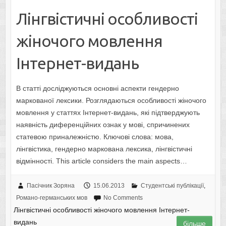
Лінгвістичні особливості
жіночого мовлення
Інтернет-видань
В статті досліджуються основні аспекти гендерно
маркованої лексики. Розглядаються особливості жіночого
мовлення у статтях Інтернет-видань, які підтверджують
наявність диференційних ознак у мові, спричинених
статевою приналежністю. Ключові слова: мова,
лінгвістика, гендерно маркована лексика, лінгвістичні
відмінності. This article considers the main aspects…
Пасічник Зоряна
15.06.2013
Студентські публікації
,
Романо-германських мов
No Comments
Лінгвістичні особливості жіночого мовлення Інтернет-
видань
більше