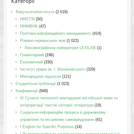
Категорії
Факультети/інститути
(2 618)
ННІСГМ
(50)
ННІМВНБ
(47)
Політико-інформаційного менеджменту
(414)
Романо-германських мов
(1 022)
Лексикографічна лабораторія LEXILAB
(1)
Гуманітарний
(196)
Економічний
(330)
Інститут права ім. І. Малиновського
(329)
Міжнародних відносин
(121)
Студентські публікації
(1 023)
Конференції
(848)
III Сучасні технології викладання англійської мови та
інтерпретації текстів світової літератури
(19)
Соціально-інформаційні процеси в державному
управлінні та місцевому самоврядуванні
(41)
І English for Specific Purposes
(14)
I Лінгвокогнітивні та соціокультурні аспекти комунікації