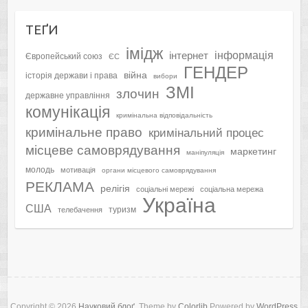
ТЕҐИ
імідж
інформація
інтернет
Європейський союз
ЄС
ГЕНДЕР
війна
історія держави і права
вибори
ЗМІ
злочин
державне управління
комунікація
кримінальна відповідальність
кримінальне право
кримінальний процес
місцеве самоврядування
маркетинг
маніпуляція
молодь
мотивація
органи місцевого самоврядування
РЕКЛАМА
релігія
соціальні мережі
соціальна мережа
Україна
США
туризм
телебачення
Copyright © 2026
Науковий блоґ
. Theme by
Colorlib
Powered by
WordPress