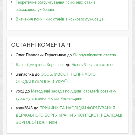
Теоретичне обґрунтування психічних станів
військовослужбовців
Вивчення психічних станів військовослужбовців
ОСТАННІ КОМЕНТАРІ
Олег Павлович Герасимчук
до
Як опублікувати статтю
Дарія Дмитрівна Корешняк
до
Як опублікувати статтю
umnachka
до
ОСОБЛИВОСТІ НЕПРЯМОГО
ОПОДАТКУВАННЯ В УКРАЇНІ
vox1
до
Методичні засади побудови стратегії розвитку
туризму в малих містах Рівненщини
anny3845
до
ПРИЧИНИ ТА НАСЛІДКИ ФОРМУВАННЯ
ДЕРЖАВНОГО БОРГУ КРАЇНИ У КОНТЕКСТІ РЕАЛІЗАЦІЇ
БОРГОВОЇ ПОЛІТИКИ