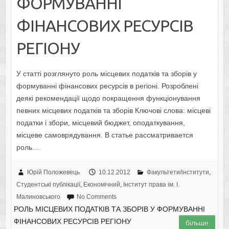
ФОРМУВАННІ
ФІНАНСОВИХ РЕСУРСІВ
РЕГІОНУ
У статті розглянуто роль місцевих податків та зборів у
формуванні фінансових ресурсів в регіоні. Розроблені
деякі рекомендації щодо покращення функціонування
певних місцевих податків та зборів Ключові слова: місцеві
податки і збори, місцевий бюджет, оподаткування,
місцеве самоврядування. В статье рассматривается
роль…
Юрій Положевець
10.12.2012
Факультети/інститути
,
Студентські публікації
,
Економічний
,
Інститут права ім. І.
Малиновського
No Comments
РОЛЬ МІСЦЕВИХ ПОДАТКІВ ТА ЗБОРІВ У ФОРМУВАННІ
ФІНАНСОВИХ РЕСУРСІВ РЕГІОНУ
більше