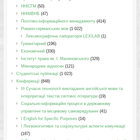
ННІСГМ
(50)
ННІМВНБ
(47)
Політико-інформаційного менеджменту
(414)
Романо-германських мов
(1 022)
Лексикографічна лабораторія LEXILAB
(1)
Гуманітарний
(196)
Економічний
(330)
Інститут права ім. І. Малиновського
(329)
Міжнародних відносин
(121)
Студентські публікації
(1 023)
Конференції
(848)
III Сучасні технології викладання англійської мови та
інтерпретації текстів світової літератури
(19)
Соціально-інформаційні процеси в державному
управлінні та місцевому самоврядуванні
(41)
І English for Specific Purposes
(14)
I Лінгвокогнітивні та соціокультурні аспекти комунікації
(187)