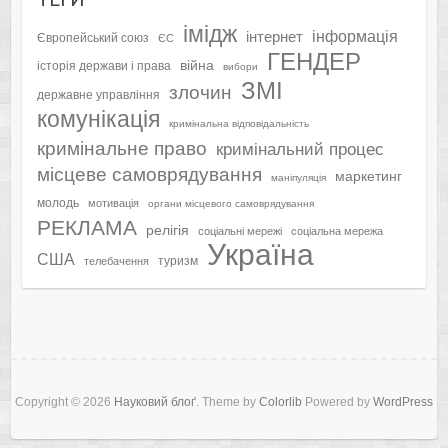
імідж
інформація
інтернет
Європейський союз
ЄС
ГЕНДЕР
війна
історія держави і права
вибори
ЗМІ
злочин
державне управління
комунікація
кримінальна відповідальність
кримінальне право
кримінальний процес
місцеве самоврядування
маркетинг
маніпуляція
молодь
мотивація
органи місцевого самоврядування
РЕКЛАМА
релігія
соціальні мережі
соціальна мережа
Україна
США
туризм
телебачення
Copyright © 2026
Науковий блоґ
. Theme by
Colorlib
Powered by
WordPress