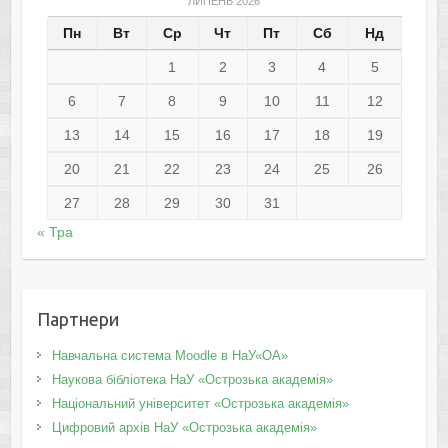
ЛИПЕНЬ 2026
Пн
Вт
Ср
Чт
Пт
Сб
Нд
1
2
3
4
5
6
7
8
9
10
11
12
13
14
15
16
17
18
19
20
21
22
23
24
25
26
27
28
29
30
31
« Тра
Партнери
Навчальна система Moodle в НаУ«ОА»
Наукова бібліотека НаУ «Острозька академія»
Національний університет «Острозька академія»
Цифровий архів НаУ «Острозька академія»