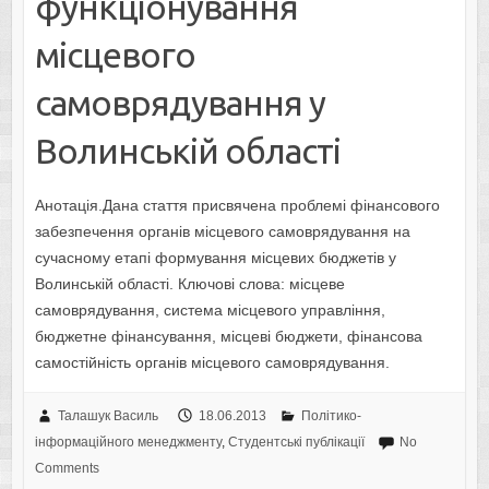
функціонування
місцевого
самоврядування у
Волинській області
Анотація.Дана стаття присвячена проблемі фінансового
забезпечення органів місцевого самоврядування на
сучасному етапі формування місцевих бюджетів у
Волинській області. Ключові слова: місцеве
самоврядування, система місцевого управління,
бюджетне фінансування, місцеві бюджети, фінансова
самостійність органів місцевого самоврядування.
Талашук Василь
18.06.2013
Політико-
інформаційного менеджменту
,
Студентські публікації
No
Comments