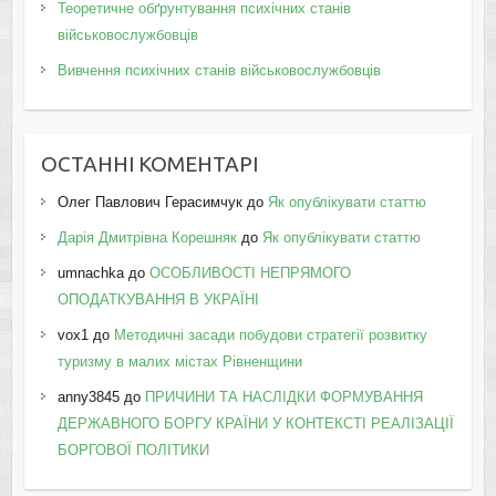
Теоретичне обґрунтування психічних станів
військовослужбовців
Вивчення психічних станів військовослужбовців
ОСТАННІ КОМЕНТАРІ
Олег Павлович Герасимчук
до
Як опублікувати статтю
Дарія Дмитрівна Корешняк
до
Як опублікувати статтю
umnachka
до
ОСОБЛИВОСТІ НЕПРЯМОГО
ОПОДАТКУВАННЯ В УКРАЇНІ
vox1
до
Методичні засади побудови стратегії розвитку
туризму в малих містах Рівненщини
anny3845
до
ПРИЧИНИ ТА НАСЛІДКИ ФОРМУВАННЯ
ДЕРЖАВНОГО БОРГУ КРАЇНИ У КОНТЕКСТІ РЕАЛІЗАЦІЇ
БОРГОВОЇ ПОЛІТИКИ