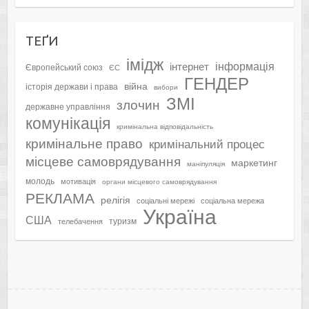
ТЕҐИ
імідж
інформація
інтернет
Європейський союз
ЄС
ГЕНДЕР
війна
історія держави і права
вибори
ЗМІ
злочин
державне управління
комунікація
кримінальна відповідальність
кримінальне право
кримінальний процес
місцеве самоврядування
маркетинг
маніпуляція
молодь
мотивація
органи місцевого самоврядування
РЕКЛАМА
релігія
соціальні мережі
соціальна мережа
Україна
США
туризм
телебачення