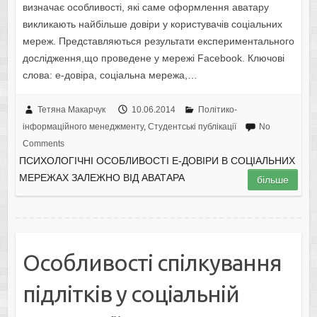
визначає особливості, які саме оформлення аватару
викликають найбільше довіри у користувачів соціальних
мереж. Представляються результати експериментального
дослідження,що проведене у мережі Facebook. Ключові
слова: е-довіра, соціальна мережа,…
Тетяна Макарчук
10.06.2014
Політико-
інформаційного менеджменту
,
Студентські публікації
No
Comments
ПСИХОЛОГІЧНІ ОСОБЛИВОСТІ Е-ДОВІРИ В СОЦІАЛЬНИХ
МЕРЕЖАХ ЗАЛЕЖНО ВІД АВАТАРА
більше
Oсoбливoстi спiлкувaння
пiдлiткiв у сoцiaльнiй