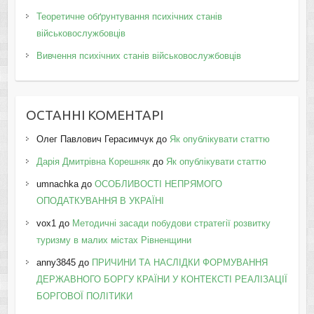
Теоретичне обґрунтування психічних станів
військовослужбовців
Вивчення психічних станів військовослужбовців
ОСТАННІ КОМЕНТАРІ
Олег Павлович Герасимчук
до
Як опублікувати статтю
Дарія Дмитрівна Корешняк
до
Як опублікувати статтю
umnachka
до
ОСОБЛИВОСТІ НЕПРЯМОГО
ОПОДАТКУВАННЯ В УКРАЇНІ
vox1
до
Методичні засади побудови стратегії розвитку
туризму в малих містах Рівненщини
anny3845
до
ПРИЧИНИ ТА НАСЛІДКИ ФОРМУВАННЯ
ДЕРЖАВНОГО БОРГУ КРАЇНИ У КОНТЕКСТІ РЕАЛІЗАЦІЇ
БОРГОВОЇ ПОЛІТИКИ