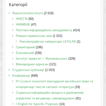
Категорії
Факультети/інститути
(2 618)
ННІСГМ
(50)
ННІМВНБ
(47)
Політико-інформаційного менеджменту
(414)
Романо-германських мов
(1 022)
Лексикографічна лабораторія LEXILAB
(1)
Гуманітарний
(196)
Економічний
(330)
Інститут права ім. І. Малиновського
(329)
Міжнародних відносин
(121)
Студентські публікації
(1 023)
Конференції
(848)
III Сучасні технології викладання англійської мови та
інтерпретації текстів світової літератури
(19)
Соціально-інформаційні процеси в державному
управлінні та місцевому самоврядуванні
(41)
І English for Specific Purposes
(14)