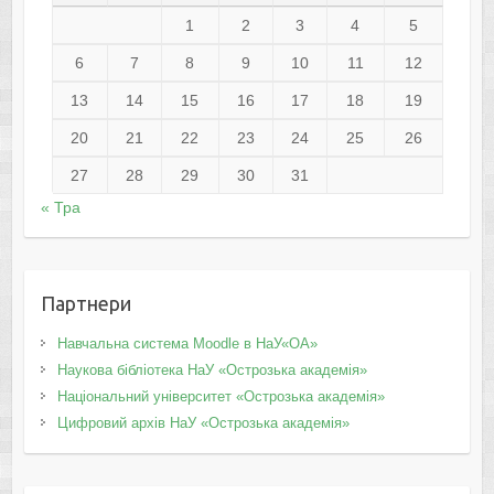
1
2
3
4
5
6
7
8
9
10
11
12
13
14
15
16
17
18
19
20
21
22
23
24
25
26
27
28
29
30
31
« Тра
Партнери
Навчальна система Moodle в НаУ«ОА»
Наукова бібліотека НаУ «Острозька академія»
Національний університет «Острозька академія»
Цифровий архів НаУ «Острозька академія»