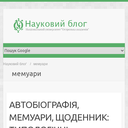
Skip
to
content
Науковий блоґ
мемуари
мемуари
АВТОБІОГРАФІЯ,
МЕМУАРИ, ЩОДЕННИК: