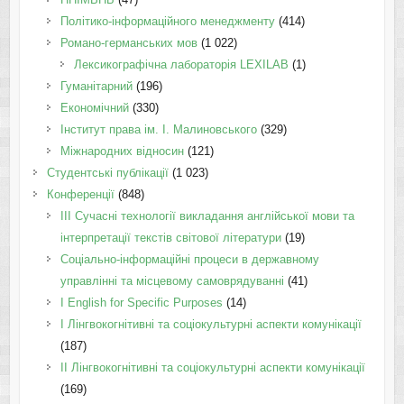
Політико-інформаційного менеджменту
(414)
Романо-германських мов
(1 022)
Лексикографічна лабораторія LEXILAB
(1)
Гуманітарний
(196)
Економічний
(330)
Інститут права ім. І. Малиновського
(329)
Міжнародних відносин
(121)
Студентські публікації
(1 023)
Конференції
(848)
III Сучасні технології викладання англійської мови та
інтерпретації текстів світової літератури
(19)
Соціально-інформаційні процеси в державному
управлінні та місцевому самоврядуванні
(41)
І English for Specific Purposes
(14)
I Лінгвокогнітивні та соціокультурні аспекти комунікації
(187)
IІ Лінгвокогнітивні та соціокультурні аспекти комунікації
(169)