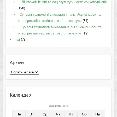
IІI Лінгвокогнітивні та соціокультурні аспекти комунікації
(198)
I Cучасні технології викладання англійської мови та
інтерпретації текстів світової літератури
(31)
II Cучасні технології викладання англійської мови та
інтерпретації текстів світової літератури
(19)
Інші
(7)
Архіви
Архіви
Календар
ЛИПЕНЬ 2026
Пн
Вт
Ср
Чт
Пт
Сб
Нд