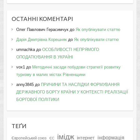
ОСТАННІ КОМЕНТАРІ
Олег Павлович Герасимчук
до
Як опублікувати статтю
Дарія Дмитрівна Корешняк
до
Як опублікувати статтю
umnachka
до
ОСОБЛИВОСТІ НЕПРЯМОГО
ОПОДАТКУВАННЯ В УКРАЇНІ
vox1
до
Методичні засади побудови стратегії розвитку
туризму в малих містах Рівненщини
anny3845
до
ПРИЧИНИ ТА НАСЛІДКИ ФОРМУВАННЯ
ДЕРЖАВНОГО БОРГУ КРАЇНИ У КОНТЕКСТІ РЕАЛІЗАЦІЇ
БОРГОВОЇ ПОЛІТИКИ
ТЕҐИ
імідж
інформація
інтернет
Європейський союз
ЄС