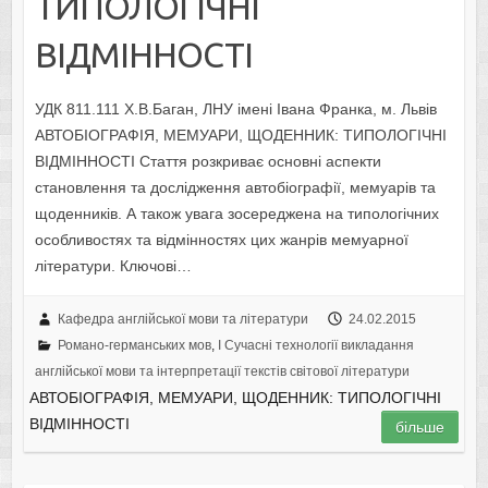
ТИПОЛОГІЧНІ
ВІДМІННОСТІ
УДК 811.111 Х.В.Баган, ЛНУ імені Івана Франка, м. Львів
АВТОБІОГРАФІЯ, МЕМУАРИ, ЩОДЕННИК: ТИПОЛОГІЧНІ
ВІДМІННОСТІ Стаття розкриває основні аспекти
становлення та дослідження автобіографії, мемуарів та
щоденників. А також увага зосереджена на типологічних
особливостях та відмінностях цих жанрів мемуарної
літератури. Ключові…
Кафедра англійської мови та літератури
24.02.2015
Романо-германських мов
,
I Cучасні технології викладання
англійської мови та інтерпретації текстів світової літератури
АВТОБІОГРАФІЯ, МЕМУАРИ, ЩОДЕННИК: ТИПОЛОГІЧНІ
ВІДМІННОСТІ
більше