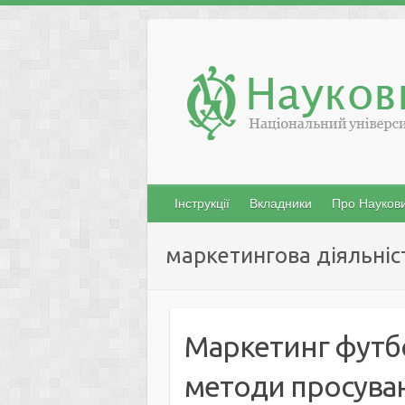
Skip
to
content
Інструкції
Вкладники
Про Наукови
маркетингова діяльніс
Маркетинг футбо
методи просува