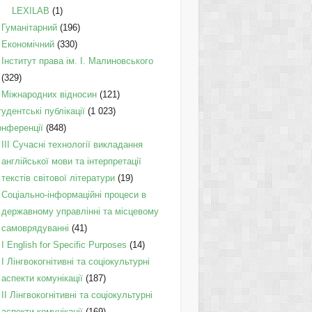
LEXILAB
(1)
Гуманітарний
(196)
Економічний
(330)
Інститут права ім. І. Малиновського
(329)
Міжнародних відносин
(121)
удентські публікації
(1 023)
онференції
(848)
III Сучасні технології викладання
англійської мови та інтерпретації
текстів світової літератури
(19)
Соціально-інформаційні процеси в
державному управлінні та місцевому
самоврядуванні
(41)
І English for Specific Purposes
(14)
I Лінгвокогнітивні та соціокультурні
аспекти комунікації
(187)
IІ Лінгвокогнітивні та соціокультурні
аспекти комунікації
(169)