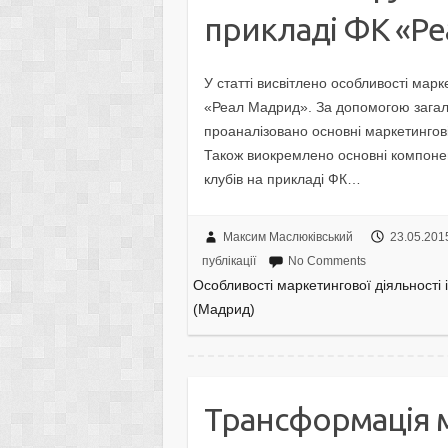
прикладі ФК «Ре
У статті висвітлено особливості марк
«Реал Мадрид». За допомогою загаль
проаналізовано основні маркетингові
Також виокремлено основні компонен
клубів на прикладі ФК…
Максим Маслюківський
23.05.201
публікації
No Comments
Особливості маркетингової діяльності
(Мадрид)
Трансформація 