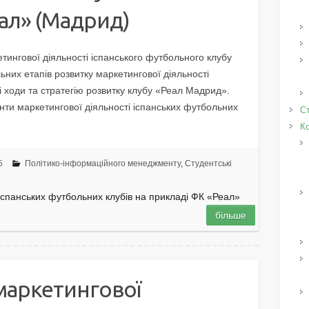
ал» (Мадрид)
етингової діяльності іспанського футбольного клубу
них етапів розвитку маркетингової діяльності
 ходи та стратегію розвитку клубу «Реал Мадрид».
ти маркетингової діяльності іспанських футбольних
Ст
К
5
Політико-інформаційного менеджменту
,
Студентські
 іспанських футбольних клубів на прикладі ФК «Реал»
більше
маркетингової