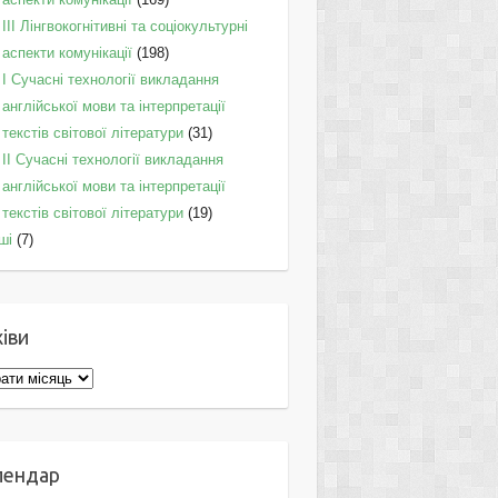
IІI Лінгвокогнітивні та соціокультурні
аспекти комунікації
(198)
I Cучасні технології викладання
англійської мови та інтерпретації
текстів світової літератури
(31)
II Cучасні технології викладання
англійської мови та інтерпретації
текстів світової літератури
(19)
ші
(7)
іви
ви
лендар