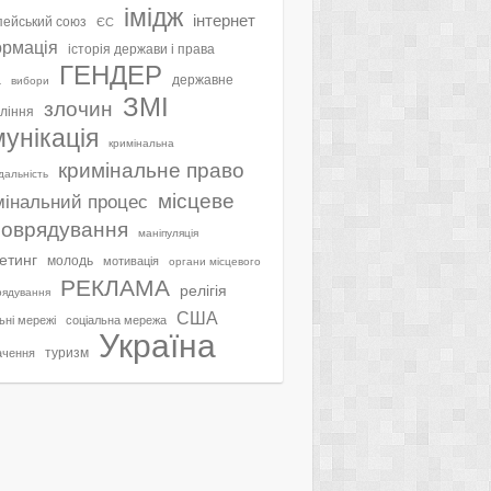
імідж
інтернет
ейський союз
ЄС
ормація
історія держави і права
ГЕНДЕР
а
державне
вибори
ЗМІ
злочин
ління
мунікація
кримінальна
кримінальне право
ідальність
місцеве
мінальний процес
оврядування
маніпуляція
етинг
молодь
мотивація
органи місцевого
РЕКЛАМА
релігія
рядування
США
ьні мережі
соціальна мережа
Україна
туризм
ачення