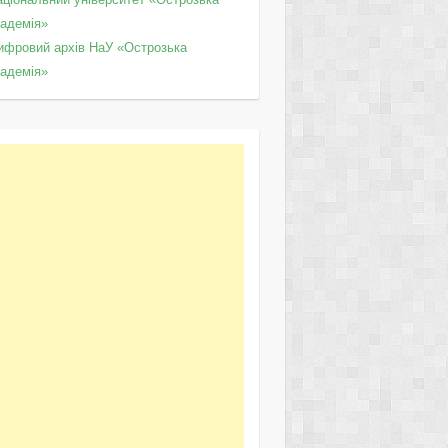
кадемія»
ифровий архів НаУ «Острозька
кадемія»