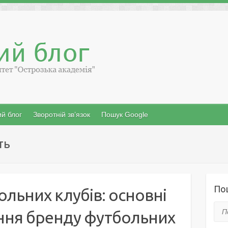
й блог
Зворотній зв’язок
Пошук Google
ть
По
льних клубів: основні
Пош
ння бренду футбольних