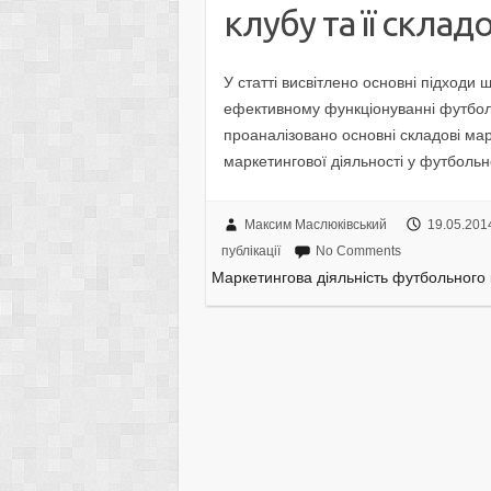
клубу та її склад
У статті висвітлено основні підходи щ
ефективному функціонуванні футболь
проаналізовано основні складові марк
маркетингової діяльності у футбольно
Максим Маслюківський
19.05.201
публікації
No Comments
Маркетингова діяльність футбольного к