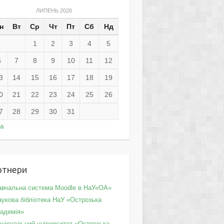
ЛИПЕНЬ 2026
н
Вт
Ср
Чт
Пт
Сб
Нд
1
2
3
4
5
6
7
8
9
10
11
12
3
14
15
16
17
18
19
0
21
22
23
24
25
26
7
28
29
30
31
ра
ртнери
авчальна система Moodle в НаУ«ОА»
укова бібліотека НаУ «Острозька
кадемія»
аціональний університет «Острозька