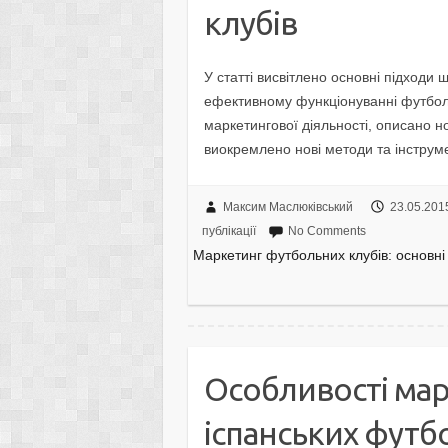
клубів
У статті висвітлено основні підходи щ
ефективному функціонуванні футболь
маркетингової діяльності, описано н
виокремлено нові методи та інструм
Максим Маслюківський
23.05.201
публікації
No Comments
Маркетинг футбольних клубів: основн
Особливості мар
іспанських футб