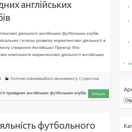
дних англійських
бів
етингової діяльності англійських футбольних клубів.
загальних і етапах розвитку маркетингової діяльності в
енту створення Англійської Прем’єр Ліги.
вні компоненти маркетингової діяльності англійських
Ін
4
Політико-інформаційного менеджменту
,
Студентські
Арх
ті провідних англійських футбольних клубів
більше
Архі
яльність футбольного
Ка