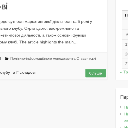
ові
П
одо сутності маркетингової діяльності та її ролі у
ного клубу. Окрім цього, виокремлено та
етингової діяльності, а також основні функції
му клубі. The article highlights the main…
1
2
4
Політико-інформаційного менеджменту
,
Студентські
2
« Т
лубу та її складові
більше
Па
Н
На
а
Н