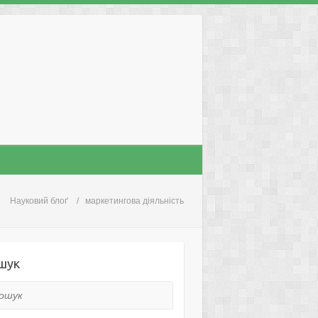
Науковий блоґ
маркетингова діяльність
шук
ук