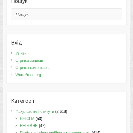
Пошук
Пошук
Вхід
Увійти
Стрічка записів
Стрічка коментарів
WordPress.org
Категорії
Факультети/інститути
(2 618)
ННІСГМ
(50)
ННІМВНБ
(47)
Політико-інформаційного менеджменту
(414)