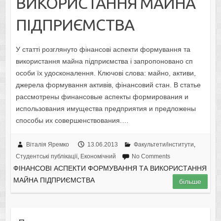
ВИКОРИСТАННЯ МАЙНА
ПІДПРИЄМСТВА
У статті розглянуто фінансові аспекти формування та
використання майна підприємства і запропоновано сп
особи їх удосконалення. Ключові слова: майно, активи,
джерела формування активів, фінансовий стан. В статье
рассмотрены финансовые аспекты формирования и
использования имущества предприятия и предложены
способы их совершенствования.…
Віталія Яремко
13.06.2013
Факультети/інститути
,
Студентські публікації
,
Економічний
No Comments
ФІНАНСОВІ АСПЕКТИ ФОРМУВАННЯ ТА ВИКОРИСТАННЯ
МАЙНА ПІДПРИЄМСТВА
більше