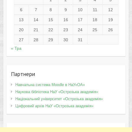
6
7
8
9
10
11
12
13
14
15
16
17
18
19
20
21
22
23
24
25
26
27
28
29
30
31
« Тра
Партнери
Навчальна система Moodle в НаУ«ОА»
Наукова бібліотека НаУ «Острозька академія»
Національний університет «Острозька академія»
Цифровий архів НаУ «Острозька академія»