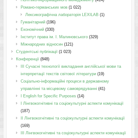
Романо-германських мов
(1 022)
Лексикографічна лабораторія LEXILAB
(1)
Гуманітарний
(196)
Економічний
(330)
Інститут права ім. І. Малиновського
(329)
Міжнародних відносин
(121)
Студентські публікації
(1 023)
Конференції
(848)
III Сучасні технології викладання англійської мови та
інтерпретації текстів світової літератури
(19)
Соціально-інформаційні процеси в державному
управлінні та місцевому самоврядуванні
(41)
І English for Specific Purposes
(14)
I Лінгвокогнітивні та соціокультурні аспекти комунікації
(187)
IІ Лінгвокогнітивні та соціокультурні аспекти комунікації
(169)
IІI Лінгвокогнітивні та соціокультурні аспекти комунікації