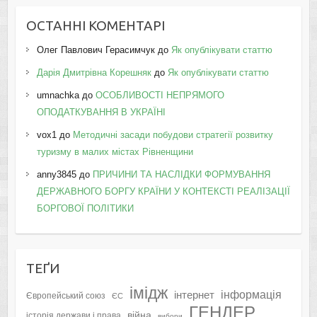
ОСТАННІ КОМЕНТАРІ
Олег Павлович Герасимчук
до
Як опублікувати статтю
Дарія Дмитрівна Корешняк
до
Як опублікувати статтю
umnachka
до
ОСОБЛИВОСТІ НЕПРЯМОГО
ОПОДАТКУВАННЯ В УКРАЇНІ
vox1
до
Методичні засади побудови стратегії розвитку
туризму в малих містах Рівненщини
anny3845
до
ПРИЧИНИ ТА НАСЛІДКИ ФОРМУВАННЯ
ДЕРЖАВНОГО БОРГУ КРАЇНИ У КОНТЕКСТІ РЕАЛІЗАЦІЇ
БОРГОВОЇ ПОЛІТИКИ
ТЕҐИ
імідж
інформація
інтернет
Європейський союз
ЄС
ГЕНДЕР
війна
історія держави і права
вибори