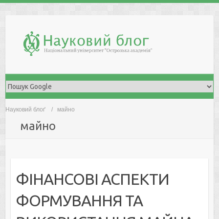
Skip
to
content
Науковий блоґ
майно
майно
ФІНАНСОВІ АСПЕКТИ
ФОРМУВАННЯ ТА