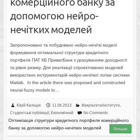
комерційного банку за
допомогою нейро-
нечітких моделей
Запропоновано та побудовано нейро-нечіткі моделі
формування оптимальної структури кредитного
портфеля ПАТ КБ ПриватБанк з урахуванням доходності
та рівня ризику. Для реалізації спроектованих моделей
використано інструментарій нейро-нечіткої логіки системи
Matlab. In the article there was proposed and constructed
neural-fuzzy models to…
Юрій Каліщук
11.06.2013
Факультети/інститути
,
Студентські публікації
,
Економічний
No Comments
Оптимізація структури кредитного портфеля комерційного
банку за допомогою нейро-нечітких моделей
більше