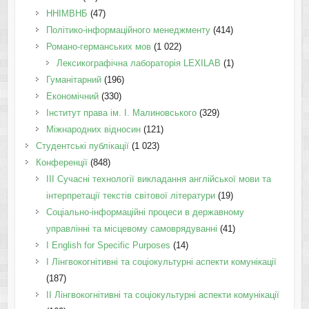
ННІМВНБ
(47)
Політико-інформаційного менеджменту
(414)
Романо-германських мов
(1 022)
Лексикографічна лабораторія LEXILAB
(1)
Гуманітарний
(196)
Економічний
(330)
Інститут права ім. І. Малиновського
(329)
Міжнародних відносин
(121)
Студентські публікації
(1 023)
Конференції
(848)
III Сучасні технології викладання англійської мови та
інтерпретації текстів світової літератури
(19)
Соціально-інформаційні процеси в державному
управлінні та місцевому самоврядуванні
(41)
І English for Specific Purposes
(14)
I Лінгвокогнітивні та соціокультурні аспекти комунікації
(187)
IІ Лінгвокогнітивні та соціокультурні аспекти комунікації