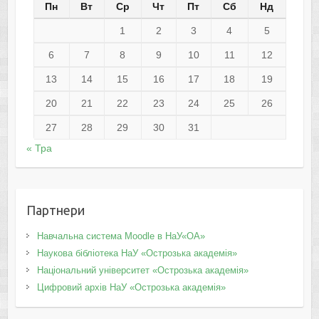
Пн
Вт
Ср
Чт
Пт
Сб
Нд
1
2
3
4
5
6
7
8
9
10
11
12
13
14
15
16
17
18
19
20
21
22
23
24
25
26
27
28
29
30
31
« Тра
Партнери
Навчальна система Moodle в НаУ«ОА»
Наукова бібліотека НаУ «Острозька академія»
Національний університет «Острозька академія»
Цифровий архів НаУ «Острозька академія»