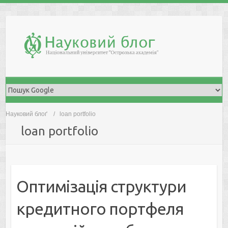
Skip
to
content
Науковий блоґ
loan portfolio
loan portfolio
Оптимізація структури
кредитного портфеля