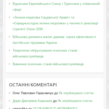
Відносини Європейського Союзу і Туреччини у кліматичній
сфері
«Зелена ініціатива Саудівської Аравії» та
«Середньосхідна зелена ініціатива» у контексті реалізації
стратегії Vision 2030
Військова допомога малих держав: оцінка ефективності
балтійської підтримки України
Теоретичне обґрунтування психічних станів
військовослужбовців
Вивчення психічних станів військовослужбовців
ОСТАННІ КОМЕНТАРІ
Олег Павлович Герасимчук
до
Як опублікувати статтю
Дарія Дмитрівна Корешняк
до
Як опублікувати статтю
umnachka
до
ОСОБЛИВОСТІ НЕПРЯМОГО