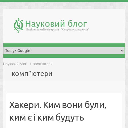
Skip
to
content
Науковий блоґ
комп"ютери
комп”ютери
Хакери. Ким вони були,
ким є і ким будуть