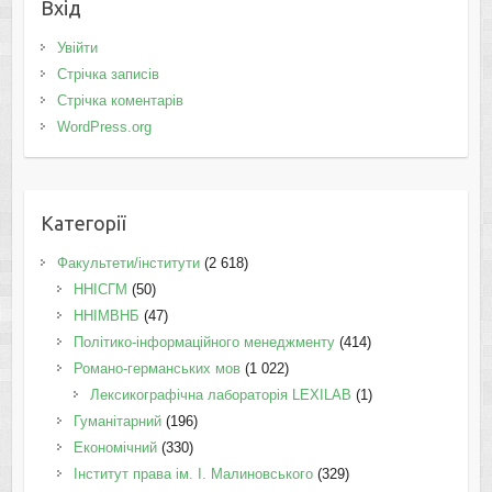
Вхід
Увійти
Стрічка записів
Стрічка коментарів
WordPress.org
Категорії
Факультети/інститути
(2 618)
ННІСГМ
(50)
ННІМВНБ
(47)
Політико-інформаційного менеджменту
(414)
Романо-германських мов
(1 022)
Лексикографічна лабораторія LEXILAB
(1)
Гуманітарний
(196)
Економічний
(330)
Інститут права ім. І. Малиновського
(329)