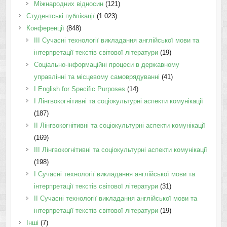
Міжнародних відносин
(121)
Студентські публікації
(1 023)
Конференції
(848)
III Сучасні технології викладання англійської мови та
інтерпретації текстів світової літератури
(19)
Соціально-інформаційні процеси в державному
управлінні та місцевому самоврядуванні
(41)
І English for Specific Purposes
(14)
I Лінгвокогнітивні та соціокультурні аспекти комунікації
(187)
IІ Лінгвокогнітивні та соціокультурні аспекти комунікації
(169)
IІI Лінгвокогнітивні та соціокультурні аспекти комунікації
(198)
I Cучасні технології викладання англійської мови та
інтерпретації текстів світової літератури
(31)
II Cучасні технології викладання англійської мови та
інтерпретації текстів світової літератури
(19)
Інші
(7)