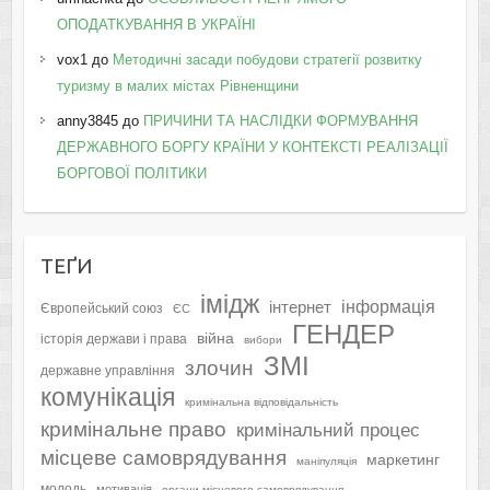
ОПОДАТКУВАННЯ В УКРАЇНІ
vox1
до
Методичні засади побудови стратегії розвитку
туризму в малих містах Рівненщини
anny3845
до
ПРИЧИНИ ТА НАСЛІДКИ ФОРМУВАННЯ
ДЕРЖАВНОГО БОРГУ КРАЇНИ У КОНТЕКСТІ РЕАЛІЗАЦІЇ
БОРГОВОЇ ПОЛІТИКИ
ТЕҐИ
імідж
інформація
інтернет
Європейський союз
ЄС
ГЕНДЕР
війна
історія держави і права
вибори
ЗМІ
злочин
державне управління
комунікація
кримінальна відповідальність
кримінальне право
кримінальний процес
місцеве самоврядування
маркетинг
маніпуляція
молодь
мотивація
органи місцевого самоврядування