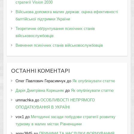
стратегії Vision 2030
Військова допомога малих держав: оцінка ефективності
балтійської підтримки України
Теоретичне обґрунтування психічних станів
військовослужбовців
Вивчення психічних станів військовослужбовців
ОСТАННІ КОМЕНТАРІ
Олег Павлович Герасимчук
до
Як опублікувати статтю
Дарія Дмитрівна Корешняк
до
Як опублікувати статтю
umnachka
до
ОСОБЛИВОСТІ НЕПРЯМОГО
ОПОДАТКУВАННЯ В УКРАЇНІ
vox1
до
Методичні засади побудови стратегії розвитку
туризму в малих містах Рівненщини
anny3845
до
ПРИЧИНИ ТА НАСЛІДКИ ФОРМУВАННЯ