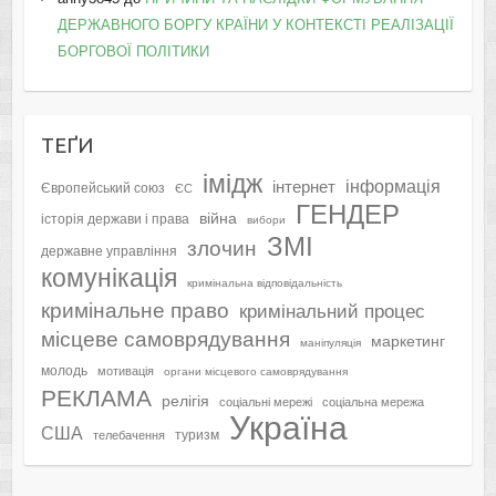
ДЕРЖАВНОГО БОРГУ КРАЇНИ У КОНТЕКСТІ РЕАЛІЗАЦІЇ
БОРГОВОЇ ПОЛІТИКИ
ТЕҐИ
імідж
інформація
інтернет
Європейський союз
ЄС
ГЕНДЕР
війна
історія держави і права
вибори
ЗМІ
злочин
державне управління
комунікація
кримінальна відповідальність
кримінальне право
кримінальний процес
місцеве самоврядування
маркетинг
маніпуляція
молодь
мотивація
органи місцевого самоврядування
РЕКЛАМА
релігія
соціальні мережі
соціальна мережа
Україна
США
туризм
телебачення