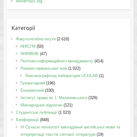
WordPress.org
Категорії
Факультети/інститути
(2 618)
ННІСГМ
(50)
ННІМВНБ
(47)
Політико-інформаційного менеджменту
(414)
Романо-германських мов
(1 022)
Лексикографічна лабораторія LEXILAB
(1)
Гуманітарний
(196)
Економічний
(330)
Інститут права ім. І. Малиновського
(329)
Міжнародних відносин
(121)
Студентські публікації
(1 023)
Конференції
(848)
III Сучасні технології викладання англійської мови та
інтерпретації текстів світової літератури
(19)