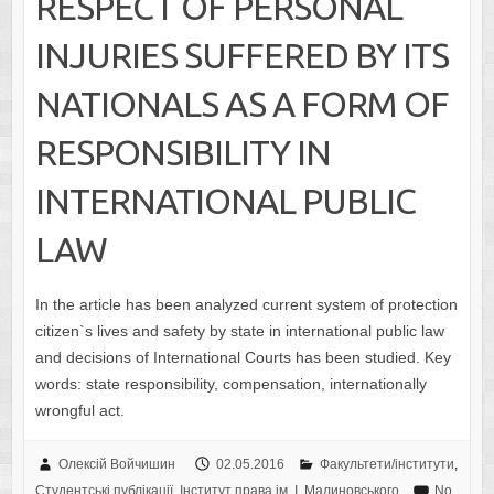
RESPECT OF PERSONAL
INJURIES SUFFERED BY ITS
NATIONALS AS A FORM OF
RESPONSIBILITY IN
INTERNATIONAL PUBLIC
LAW
In the article has been analyzed current system of protection
citizen`s lives and safety by state in international public law
and decisions of International Courts has been studied. Key
words: state responsibility, compensation, internationally
wrongful act.
Олексій Войчишин
02.05.2016
Факультети/інститути
,
Студентські публікації
,
Інститут права ім. І. Малиновського
No