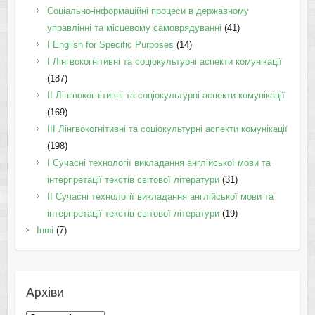
Соціально-інформаційні процеси в державному
управлінні та місцевому самоврядуванні
(41)
І English for Specific Purposes
(14)
I Лінгвокогнітивні та соціокультурні аспекти комунікації
(187)
IІ Лінгвокогнітивні та соціокультурні аспекти комунікації
(169)
IІI Лінгвокогнітивні та соціокультурні аспекти комунікації
(198)
I Cучасні технології викладання англійської мови та
інтерпретації текстів світової літератури
(31)
II Cучасні технології викладання англійської мови та
інтерпретації текстів світової літератури
(19)
Інші
(7)
Архіви