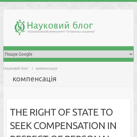
Skip
to
content
Науковий блоґ
компенсація
компенсація
THE RIGHT OF STATE TO
SEEK COMPENSATION IN