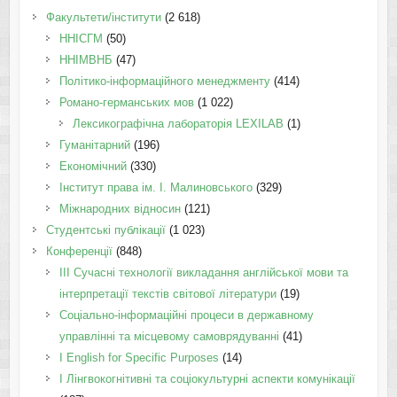
Факультети/інститути
(2 618)
ННІСГМ
(50)
ННІМВНБ
(47)
Політико-інформаційного менеджменту
(414)
Романо-германських мов
(1 022)
Лексикографічна лабораторія LEXILAB
(1)
Гуманітарний
(196)
Економічний
(330)
Інститут права ім. І. Малиновського
(329)
Міжнародних відносин
(121)
Студентські публікації
(1 023)
Конференції
(848)
III Сучасні технології викладання англійської мови та
інтерпретації текстів світової літератури
(19)
Соціально-інформаційні процеси в державному
управлінні та місцевому самоврядуванні
(41)
І English for Specific Purposes
(14)
I Лінгвокогнітивні та соціокультурні аспекти комунікації