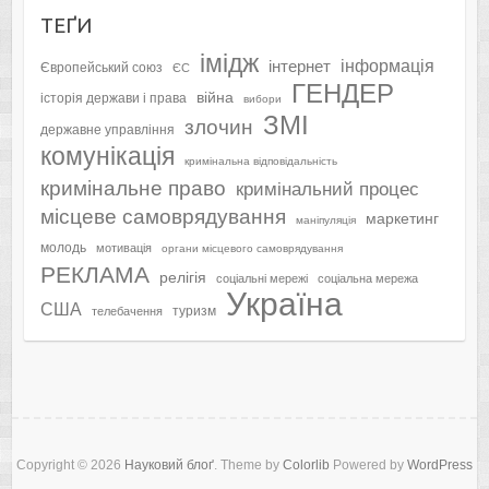
ТЕҐИ
імідж
інформація
інтернет
Європейський союз
ЄС
ГЕНДЕР
війна
історія держави і права
вибори
ЗМІ
злочин
державне управління
комунікація
кримінальна відповідальність
кримінальне право
кримінальний процес
місцеве самоврядування
маркетинг
маніпуляція
молодь
мотивація
органи місцевого самоврядування
РЕКЛАМА
релігія
соціальні мережі
соціальна мережа
Україна
США
туризм
телебачення
Copyright © 2026
Науковий блоґ
. Theme by
Colorlib
Powered by
WordPress