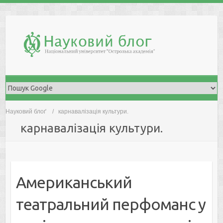
Skip
to
content
Науковий блоґ
карнавалізація культури.
карнавалізація культури.
Американський
театральний перфоманс у