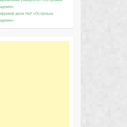
кадемія»
ифровий архів НаУ «Острозька
кадемія»