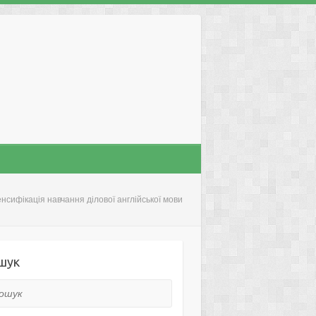
енсифікація навчання ділової англійської мови
шук
ук