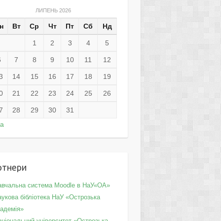
ЛИПЕНЬ 2026
н
Вт
Ср
Чт
Пт
Сб
Нд
1
2
3
4
5
6
7
8
9
10
11
12
3
14
15
16
17
18
19
0
21
22
23
24
25
26
7
28
29
30
31
ра
ртнери
авчальна система Moodle в НаУ«ОА»
укова бібліотека НаУ «Острозька
кадемія»
аціональний університет «Острозька