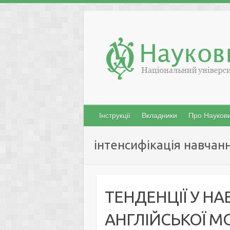
Skip
to
content
Інструкції
Вкладники
Про Наукови
інтенсифікація навчанн
ТЕНДЕНЦІЇ У НА
АНГЛІЙСЬКОЇ М