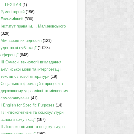
LEXILAB
(1)
Гуманітарний
(196)
Економічний
(330)
Інститут права ім. І. Малиновського
(329)
Міжнародних відносин
(121)
удентські публікації
(1 023)
онференції
(848)
III Сучасні технології викладання
англійської мови та інтерпретації
текстів світової літератури
(19)
Соціально-інформаційні процеси в
державному управлінні та місцевому
самоврядуванні
(41)
І English for Specific Purposes
(14)
I Лінгвокогнітивні та соціокультурні
аспекти комунікації
(187)
IІ Лінгвокогнітивні та соціокультурні
аспекти комунікації
(169)