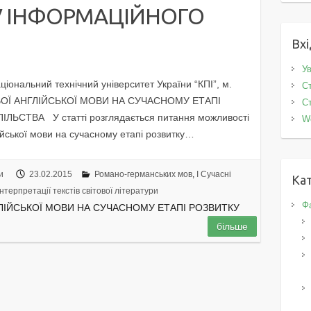
У ІНФОРМАЦІЙНОГО
Вхі
Ув
ціональний технічний університет України “КПІ”, м.
Ст
ОВОЇ АНГЛІЙСЬКОЇ МОВИ НА СУЧАСНОМУ ЕТАПІ
Ст
СТВА У статті розглядається питання можливості
W
лійської мови на сучасному етапі розвитку…
и
23.02.2015
Романо-германських мов
,
I Cучасні
Кат
нтерпретації текстів світової літератури
Фа
НГЛІЙСЬКОЇ МОВИ НА СУЧАСНОМУ ЕТАПІ РОЗВИТКУ
більше