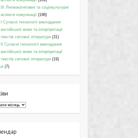
IІI Лінгвокогнітивні та соціокультурні
аспекти комунікації
(198)
I Cучасні технології викладання
англійської мови та інтерпретації
текстів світової літератури
(31)
II Cучасні технології викладання
англійської мови та інтерпретації
текстів світової літератури
(19)
ші
(7)
іви
ви
лендар