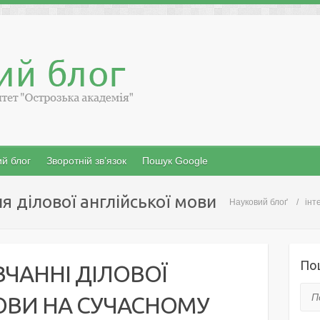
й блог
Зворотній зв’язок
Пошук Google
я ділової англійської мови
Науковий блоґ
інт
По
ВЧАННІ ДІЛОВОЇ
Пош
ОВИ НА СУЧАСНОМУ