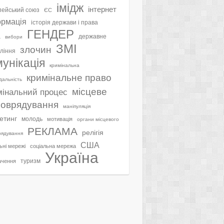
імідж
інтернет
ейський союз
ЄС
ормація
історія держави і права
ГЕНДЕР
а
державне
вибори
ЗМІ
злочин
ління
мунікація
кримінальна
кримінальне право
ідальність
місцеве
мінальний процес
оврядування
маніпуляція
етинг
молодь
мотивація
органи місцевого
РЕКЛАМА
релігія
рядування
США
ьні мережі
соціальна мережа
Україна
туризм
ачення