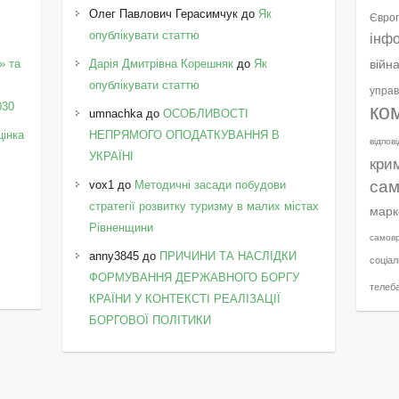
Олег Павлович Герасимчук
до
Як
Європ
опублікувати статтю
інф
» та
Дарія Дмитрівна Корешняк
до
Як
війн
у
опублікувати статтю
управ
030
ко
umnachka
до
ОСОБЛИВОСТІ
цінка
НЕПРЯМОГО ОПОДАТКУВАННЯ В
відпов
УКРАЇНІ
кри
сам
vox1
до
Методичні засади побудови
стратегії розвитку туризму в малих містах
марк
Рівненщини
самов
anny3845
до
ПРИЧИНИ ТА НАСЛІДКИ
соціал
ФОРМУВАННЯ ДЕРЖАВНОГО БОРГУ
телеб
КРАЇНИ У КОНТЕКСТІ РЕАЛІЗАЦІЇ
БОРГОВОЇ ПОЛІТИКИ