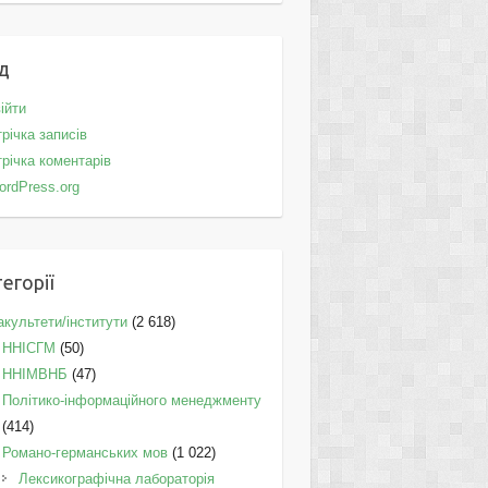
д
ійти
річка записів
річка коментарів
ordPress.org
егорії
культети/інститути
(2 618)
ННІСГМ
(50)
ННІМВНБ
(47)
Політико-інформаційного менеджменту
(414)
Романо-германських мов
(1 022)
Лексикографічна лабораторія