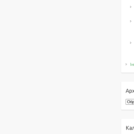
Ін
Арх
Архі
Ка