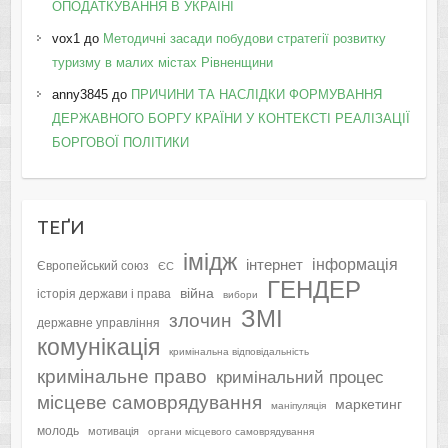
ОПОДАТКУВАННЯ В УКРАЇНІ
vox1
до
Методичні засади побудови стратегії розвитку
туризму в малих містах Рівненщини
anny3845
до
ПРИЧИНИ ТА НАСЛІДКИ ФОРМУВАННЯ
ДЕРЖАВНОГО БОРГУ КРАЇНИ У КОНТЕКСТІ РЕАЛІЗАЦІЇ
БОРГОВОЇ ПОЛІТИКИ
ТЕҐИ
імідж
інформація
інтернет
Європейський союз
ЄС
ГЕНДЕР
війна
історія держави і права
вибори
ЗМІ
злочин
державне управління
комунікація
кримінальна відповідальність
кримінальне право
кримінальний процес
місцеве самоврядування
маркетинг
маніпуляція
молодь
мотивація
органи місцевого самоврядування