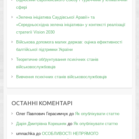
сфері
«Зелена ініціатива Саудівської Аравії» та
«Середньосхідна зелена ініціатива» у контексті реалізації
стратегії Vision 2030
Військова допомога малих держав: оцінка ефективності
балтійської підтримки України
Теоретичне обґрунтування психічних станів
військовослужбовців
Вивчення психічних станів військовослужбовців
ОСТАННІ КОМЕНТАРІ
Олег Павлович Герасимчук
до
Як опублікувати статтю
Дарія Дмитрівна Корешняк
до
Як опублікувати статтю
umnachka
до
ОСОБЛИВОСТІ НЕПРЯМОГО