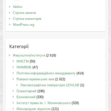
Увійти
Стрічка записів
Стрічка коментарів
WordPress.org
Категорії
Факультети/інститути
(2 618)
ННІСГМ
(50)
ННІМВНБ
(47)
Політико-інформаційного менеджменту
(414)
Романо-германських мов
(1 022)
Лексикографічна лабораторія LEXILAB
(1)
Гуманітарний
(196)
Економічний
(330)
Інститут права ім. І. Малиновського
(329)
Міжнародних відносин
(121)