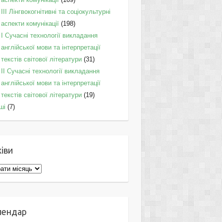
IІI Лінгвокогнітивні та соціокультурні
аспекти комунікації
(198)
I Cучасні технології викладання
англійської мови та інтерпретації
текстів світової літератури
(31)
II Cучасні технології викладання
англійської мови та інтерпретації
текстів світової літератури
(19)
ші
(7)
іви
ви
лендар