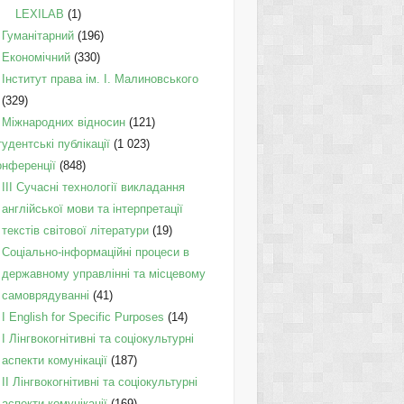
LEXILAB
(1)
Гуманітарний
(196)
Економічний
(330)
Інститут права ім. І. Малиновського
(329)
Міжнародних відносин
(121)
удентські публікації
(1 023)
онференції
(848)
III Сучасні технології викладання
англійської мови та інтерпретації
текстів світової літератури
(19)
Соціально-інформаційні процеси в
державному управлінні та місцевому
самоврядуванні
(41)
І English for Specific Purposes
(14)
I Лінгвокогнітивні та соціокультурні
аспекти комунікації
(187)
IІ Лінгвокогнітивні та соціокультурні
аспекти комунікації
(169)