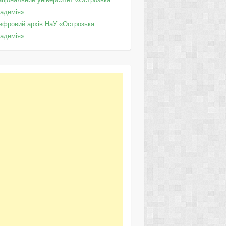
кадемія»
ифровий архів НаУ «Острозька
кадемія»