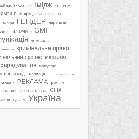
імідж
інтернет
ейський союз
ЄС
ормація
історія держави і права
ГЕНДЕР
а
державне
вибори
ЗМІ
злочин
ління
мунікація
кримінальна
кримінальне право
ідальність
місцеве
мінальний процес
оврядування
маніпуляція
етинг
молодь
мотивація
органи місцевого
РЕКЛАМА
релігія
рядування
США
ьні мережі
соціальна мережа
Україна
туризм
ачення