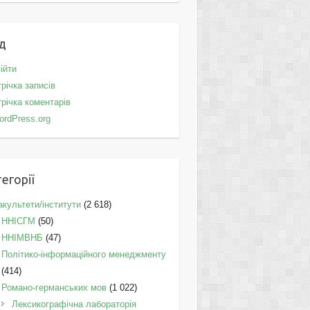
д
ійти
річка записів
річка коментарів
ordPress.org
егорії
культети/інститути
(2 618)
ННІСГМ
(50)
ННІМВНБ
(47)
Політико-інформаційного менеджменту
(414)
Романо-германських мов
(1 022)
Лексикографічна лабораторія