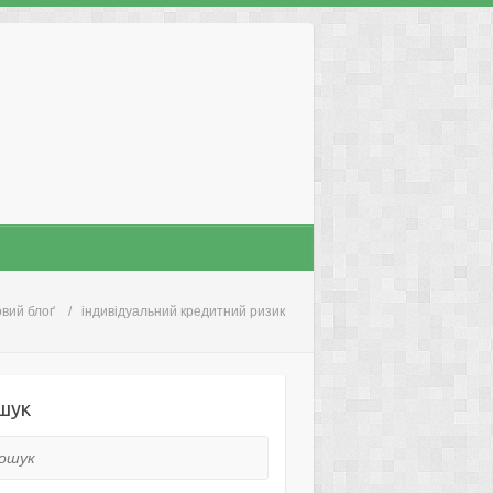
вий блоґ
індивідуальний кредитний ризик
шук
ук