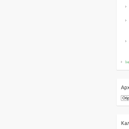
Ін
Арх
Архі
Ка