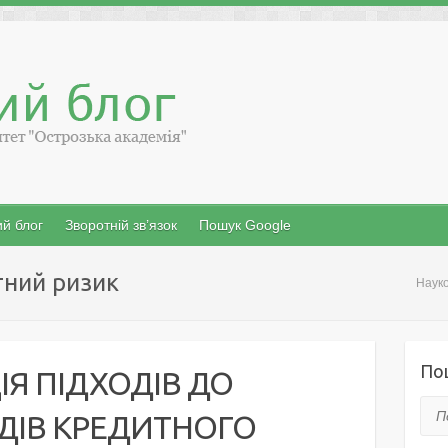
й блог
Зворотній зв’язок
Пошук Google
тний ризик
Науко
По
Я ПІДХОДІВ ДО
Пош
ИДІВ КРЕДИТНОГО