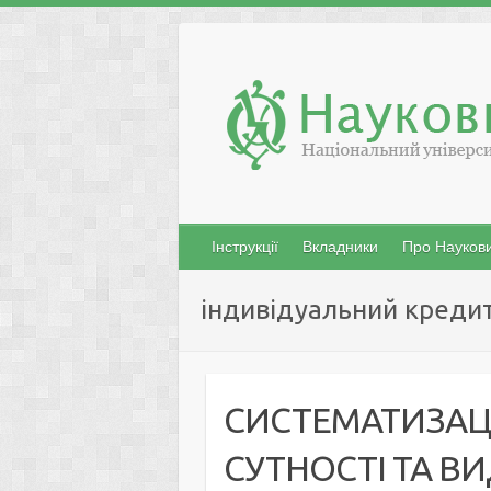
Skip
to
content
Інструкції
Вкладники
Про Наукови
індивідуальний креди
СИСТЕМАТИЗАЦІ
СУТНОСТІ ТА В