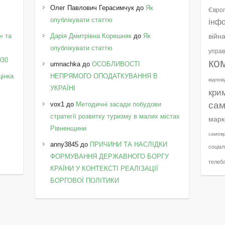
Олег Павлович Герасимчук
до
Як
Європ
опублікувати статтю
інф
» та
Дарія Дмитрівна Корешняк
до
Як
війн
у
опублікувати статтю
управ
030
ко
umnachka
до
ОСОБЛИВОСТІ
цінка
НЕПРЯМОГО ОПОДАТКУВАННЯ В
відпов
УКРАЇНІ
кри
сам
vox1
до
Методичні засади побудови
стратегії розвитку туризму в малих містах
марк
Рівненщини
самов
anny3845
до
ПРИЧИНИ ТА НАСЛІДКИ
соціал
ФОРМУВАННЯ ДЕРЖАВНОГО БОРГУ
телеб
КРАЇНИ У КОНТЕКСТІ РЕАЛІЗАЦІЇ
БОРГОВОЇ ПОЛІТИКИ