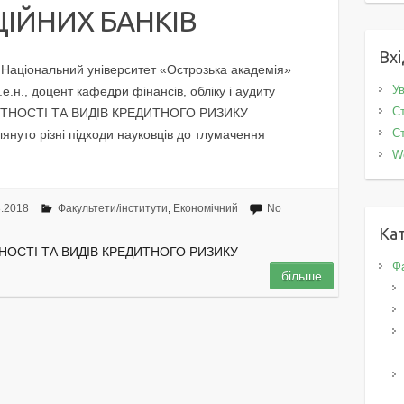
ІЙНИХ БАНКІВ
Вхі
 Національний університет «Острозька академія»
Ув
к.е.н., доцент кафедри фінансів, обліку і аудиту
Ст
ТНОСТІ ТА ВИДІВ КРЕДИТНОГО РИЗИКУ
Ст
нуто різні підходи науковців до тлумачення
W
3.2018
Факультети/інститути
,
Економічний
No
Кат
НОСТІ ТА ВИДІВ КРЕДИТНОГО РИЗИКУ
Фа
більше