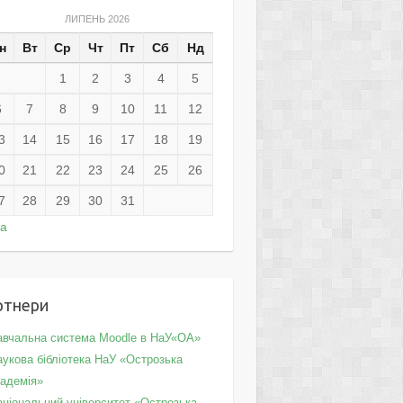
ЛИПЕНЬ 2026
н
Вт
Ср
Чт
Пт
Сб
Нд
1
2
3
4
5
6
7
8
9
10
11
12
3
14
15
16
17
18
19
0
21
22
23
24
25
26
7
28
29
30
31
ра
ртнери
авчальна система Moodle в НаУ«ОА»
укова бібліотека НаУ «Острозька
кадемія»
аціональний університет «Острозька