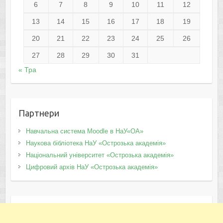
6
7
8
9
10
11
12
13
14
15
16
17
18
19
20
21
22
23
24
25
26
27
28
29
30
31
« Тра
Партнери
Навчальна система Moodle в НаУ«ОА»
Наукова бібліотека НаУ «Острозька академія»
Національний університет «Острозька академія»
Цифровий архів НаУ «Острозька академія»