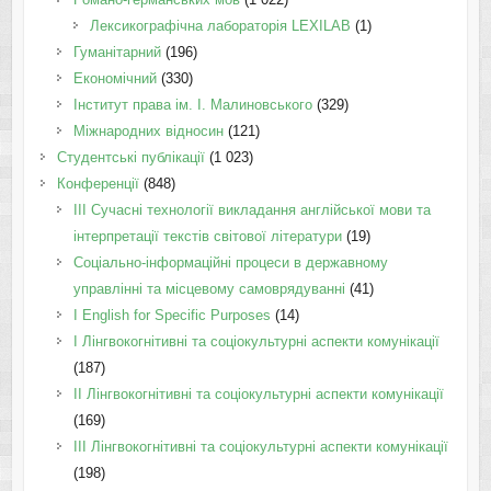
Лексикографічна лабораторія LEXILAB
(1)
Гуманітарний
(196)
Економічний
(330)
Інститут права ім. І. Малиновського
(329)
Міжнародних відносин
(121)
Студентські публікації
(1 023)
Конференції
(848)
III Сучасні технології викладання англійської мови та
інтерпретації текстів світової літератури
(19)
Соціально-інформаційні процеси в державному
управлінні та місцевому самоврядуванні
(41)
І English for Specific Purposes
(14)
I Лінгвокогнітивні та соціокультурні аспекти комунікації
(187)
IІ Лінгвокогнітивні та соціокультурні аспекти комунікації
(169)
IІI Лінгвокогнітивні та соціокультурні аспекти комунікації
(198)