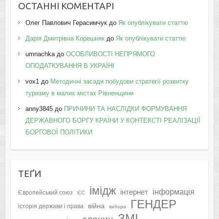
ОСТАННІ КОМЕНТАРІ
Олег Павлович Герасимчук
до
Як опублікувати статтю
Дарія Дмитрівна Корешняк
до
Як опублікувати статтю
umnachka
до
ОСОБЛИВОСТІ НЕПРЯМОГО
ОПОДАТКУВАННЯ В УКРАЇНІ
vox1
до
Методичні засади побудови стратегії розвитку
туризму в малих містах Рівненщини
anny3845
до
ПРИЧИНИ ТА НАСЛІДКИ ФОРМУВАННЯ
ДЕРЖАВНОГО БОРГУ КРАЇНИ У КОНТЕКСТІ РЕАЛІЗАЦІЇ
БОРГОВОЇ ПОЛІТИКИ
ТЕҐИ
імідж
інформація
інтернет
Європейський союз
ЄС
ГЕНДЕР
війна
історія держави і права
вибори
ЗМІ