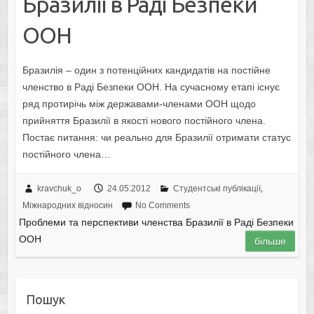
Бразилії в Раді Безпеки
ООН
Бразилія – один з потенційних кандидатів на постійне
членство в Раді Безпеки ООН. На сучасному етапі існує
ряд протирічь між державами-членами ООН щодо
прийняття Бразилії в якості нового постійного члена.
Постає питання: чи реально для Бразилії отримати статус
постійного члена…
kravchuk_o
24.05.2012
Студентські публікації
,
Міжнародних відносин
No Comments
Проблеми та перспективи членства Бразилії в Раді Безпеки
ООН
більше
Пошук