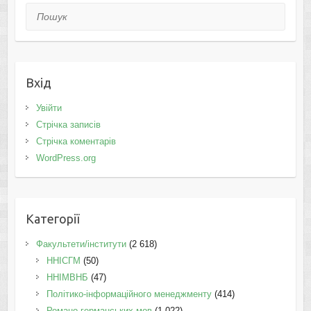
Пошук
Вхід
Увійти
Стрічка записів
Стрічка коментарів
WordPress.org
Категорії
Факультети/інститути
(2 618)
ННІСГМ
(50)
ННІМВНБ
(47)
Політико-інформаційного менеджменту
(414)
Романо-германських мов
(1 022)