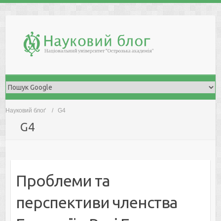
Skip
to
content
Науковий блоґ
G4
G4
Проблеми та
перспективи членства