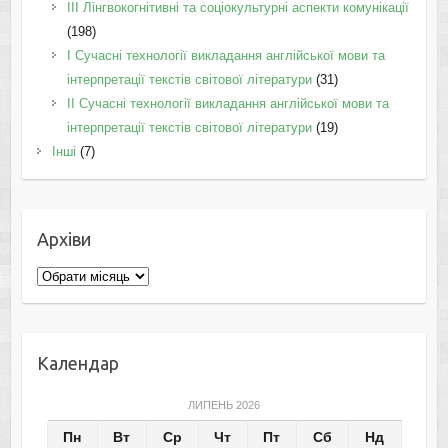
IІI Лінгвокогнітивні та соціокультурні аспекти комунікації
(198)
I Cучасні технології викладання англійської мови та
інтерпретації текстів світової літератури
(31)
II Cучасні технології викладання англійської мови та
інтерпретації текстів світової літератури
(19)
Інші
(7)
Архіви
Архіви
Календар
ЛИПЕНЬ 2026
Пн
Вт
Ср
Чт
Пт
Сб
Нд