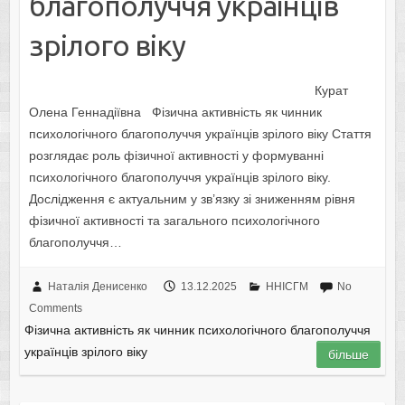
благополуччя українців
зрілого віку
Курат
Олена Геннадіївна Фізична активність як чинник
психологічного благополуччя українців зрілого віку Стаття
розглядає роль фізичної активності у формуванні
психологічного благополуччя українців зрілого віку.
Дослідження є актуальним у зв’язку зі зниженням рівня
фізичної активності та загального психологічного
благополуччя…
Наталія Денисенко
13.12.2025
ННІСГМ
No
Comments
Фізична активність як чинник психологічного благополуччя
українців зрілого віку
більше