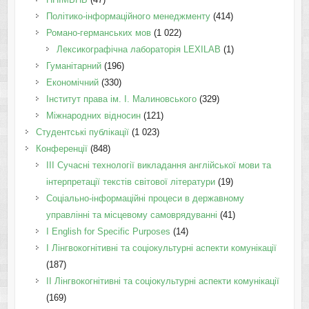
Політико-інформаційного менеджменту
(414)
Романо-германських мов
(1 022)
Лексикографічна лабораторія LEXILAB
(1)
Гуманітарний
(196)
Економічний
(330)
Інститут права ім. І. Малиновського
(329)
Міжнародних відносин
(121)
Студентські публікації
(1 023)
Конференції
(848)
III Сучасні технології викладання англійської мови та
інтерпретації текстів світової літератури
(19)
Соціально-інформаційні процеси в державному
управлінні та місцевому самоврядуванні
(41)
І English for Specific Purposes
(14)
I Лінгвокогнітивні та соціокультурні аспекти комунікації
(187)
IІ Лінгвокогнітивні та соціокультурні аспекти комунікації
(169)