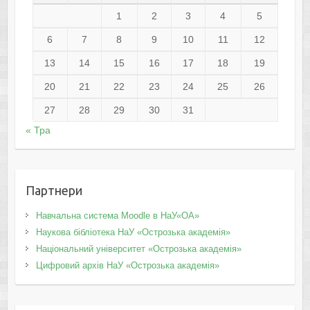
1
2
3
4
5
6
7
8
9
10
11
12
13
14
15
16
17
18
19
20
21
22
23
24
25
26
27
28
29
30
31
« Тра
Партнери
Навчальна система Moodle в НаУ«ОА»
Наукова бібліотека НаУ «Острозька академія»
Національний університет «Острозька академія»
Цифровий архів НаУ «Острозька академія»