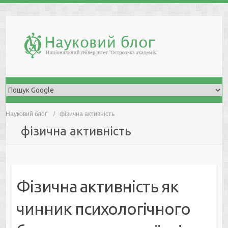
Skip
to
content
Науковий блоґ
фізична активність
фізична активність
Фізична активність як
чинник психологічного