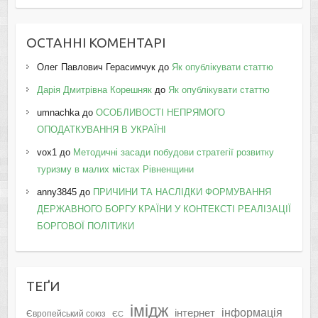
ОСТАННІ КОМЕНТАРІ
Олег Павлович Герасимчук
до
Як опублікувати статтю
Дарія Дмитрівна Корешняк
до
Як опублікувати статтю
umnachka
до
ОСОБЛИВОСТІ НЕПРЯМОГО
ОПОДАТКУВАННЯ В УКРАЇНІ
vox1
до
Методичні засади побудови стратегії розвитку
туризму в малих містах Рівненщини
anny3845
до
ПРИЧИНИ ТА НАСЛІДКИ ФОРМУВАННЯ
ДЕРЖАВНОГО БОРГУ КРАЇНИ У КОНТЕКСТІ РЕАЛІЗАЦІЇ
БОРГОВОЇ ПОЛІТИКИ
ТЕҐИ
імідж
інформація
інтернет
Європейський союз
ЄС